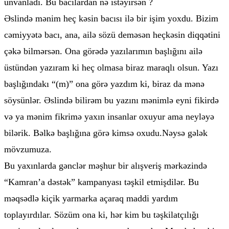
ünvanladı. Bu bacılardan nə istəyirsən ?
Əslində mənim heç kəsin bacısı ilə bir işim yoxdu. Bizim
cəmiyyətə bacı, ana, ailə sözü deməsən heçkəsin diqqətini
çəkə bilmərsən. Ona görədə yazılarımın başlığını ailə
üstündən yazıram ki heç olmasa biraz maraqlı olsun. Yazı
başlığındakı “(m)” ona görə yazdım ki, biraz da mənə
söysünlər. Əslində bilirəm bu yazını mənimlə eyni fikirdə
və ya mənim fikrimə yaxın insanlar oxuyur ama neyləyə
bilərik. Bəlkə başlığına görə kimsə oxudu.Nəysə gələk
mövzumuza.
Bu yaxınlarda gənclər məşhur bir alışveriş mərkəzində
“Kamran’a dəstək” kampanyası təşkil etmişdilər. Bu
məqsədlə kiçik yarmarka açaraq maddi yardım
toplayırdılar. Sözüm ona ki, hər kim bu təşkilatçılığı