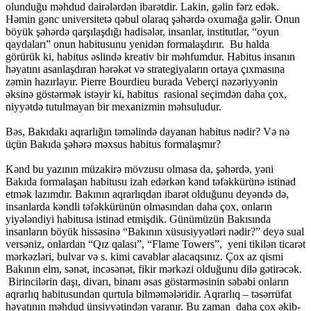
olunduğu məhdud dairələrdən ibarətdir. Lakin, gəlin fərz edək.
Həmin gənc universitetə qəbul olaraq şəhərdə oxumağa gəlir. Onun
böyük şəhərdə qarşılaşdığı hadisələr, insanlar, institutlar, “oyun
qaydaları” onun habitusunu yenidən formalaşdırır. Bu halda
görürük ki, habitus əslində kreativ bir məhfumdur. Habitus insanın
həyatını asanlaşdıran hərəkət və strategiyaların ortaya çıxmasına
zəmin hazırlayır. Pierre Bourdieu burada Veberçi nəzəriyyənin
əksinə göstərmək istəyir ki, habitus rasional seçimdən daha çox,
niyyətdə tutulmayan bir mexanizmin məhsuludur.
Bəs, Bakıdakı aqrarlığın təməlində dayanan habitus nədir? Və nə
üçün Bakıda şəhərə məxsus habitus formalaşmır?
Kənd bu yazının müzakirə mövzusu olmasa da, şəhərdə, yəni
Bakıda formalaşan habitusu izah edərkən kənd təfəkkürünə istinad
etmək lazımdır. Bakının aqrarlıqdan ibarət olduğunu deyəndə də,
insanlarda kəndli təfəkkürünün olmasından daha çox, onların
yiyələndiyi habitusa istinad etmişdik. Günümüzün Bakısında
insanların böyük hissəsinə “Bakının xüsusiyyətləri nədir?” deyə sual
versəniz, onlardan “Qız qalası”, “Flame Towers”, yeni tikilən ticarət
mərkəzləri, bulvar və s. kimi cavablar alacaqsınız. Çox az qismi
Bakının elm, sənət, incəsənət, fikir mərkəzi olduğunu dilə gətirəcək.
Birincilərin daşı, divarı, binanı əsas göstərməsinin səbəbi onların
aqrarlıq habitusundan qurtula bilməmələridir. Aqrarlıq – təsərrüfat
həyatının məhdud ünsiyyətindən yaranır. Bu zaman daha çox əkib-