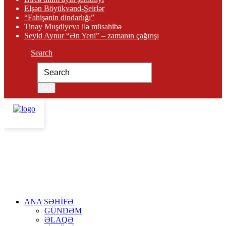
Elşən Böyükvənd-Şeirlər
“Fahişənin dindarlığı”
Tinay Muşdiyeva ilə müsahibə
Seyid Aynur “Ən Yeni” – zamanın çağırışı
Search
ANA SƏHİFƏ
GÜNDƏM
ƏLAQƏ