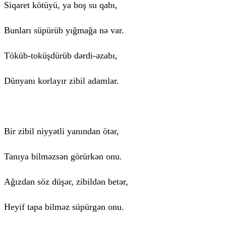
Siqaret kötüyü, ya boş su qabı,
Bunları süpürüb yığmağa nə var.
Töküb-toküşdürüb dərdi-əzabı,
Dünyanı korlayır zibil adamlar.
Bir zibil niyyətli yanından ötər,
Tanıya bilməzsən görürkən onu.
Ağızdan söz düşər, zibildən betər,
Heyif tapa bilməz süpürgən onu.