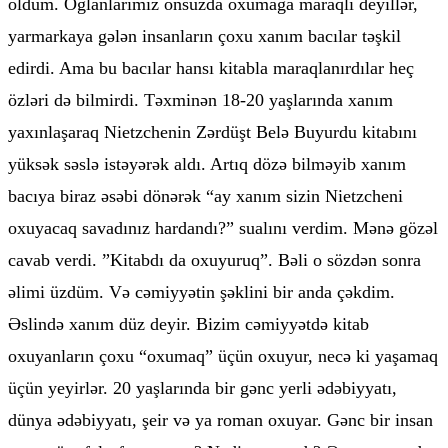
oldum. Oğlanlarımız onsuzda oxumağa maraqlı deyillər,
yarmarkaya gələn insanların çoxu xanım bacılar təşkil
edirdi. Ama bu bacılar hansı kitabla maraqlanırdılar heç
özləri də bilmirdi. Təxminən 18-20 yaşlarında xanım
yaxınlaşaraq Nietzchenin Zərdüşt Belə Buyurdu kitabını
yüksək səslə istəyərək aldı. Artıq dözə bilməyib xanım
bacıya biraz əsəbi dönərək “ay xanım sizin Nietzcheni
oxuyacaq savadınız hardandı?” sualını verdim. Mənə gözəl
cavab verdi. ”Kitabdı da oxuyuruq”. Bəli o sözdən sonra
əlimi üzdüm. Və cəmiyyətin şəklini bir anda çəkdim.
Əslində xanım düz deyir. Bizim cəmiyyətdə kitab
oxuyanların çoxu “oxumaq” üçün oxuyur, necə ki yaşamaq
üçün yeyirlər. 20 yaşlarında bir gənc yerli ədəbiyyatı,
dünya ədəbiyyatı, şeir və ya roman oxuyar. Gənc bir insan