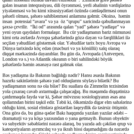
gələn insanın inteqrasiyası, dili öyrənməsi, yerli əhalinin vərdişlərinə
yiyələnməsi və bu kimi xüsusiyyətləri özündə cəmləşdirməsi onun
şəhərli olması, şəhərə sahiblənməsi anlamına gəlmir. Əksinə, həmin
insan potensial “avara” və ya öz “qrupu” xaricində qəbullanmayan
şəxsə çevrilir. “İki od” arasında qalan “yad” şəhərə “yadlaşır” və
yeni oyun qaydaları formalaşır. Bu cür yadlaşmanın bariz nümunəsi
kimi orta əsrlərdə Avropa şəhərlərində gözə dəyən və fərqlilikləri ilə
seçilən yəhudiləri göstərmək olar. Yəhudilər tarix boyu Avropa və
Dünya tarixində köç edən (məcburi və ya könüllü) xalq olaraq
diqqət mərkəzində dayanıblar. Bu gün də, Avropada (Antverpen,
London və s.) və Atlantik okeanın o biri sahilindəki böyük
şəhərlərdə həmin ənənəyə rast gəlmək olar.
Bəs yadlaşma ilə Bakının bağlılığı nədir? Hansı əsasla Bakının
hazırkı sakinlərinin şəhərə yad olduqlarını söyləyə bilərik? Bu
yadlaşmanın sonu nə ola bilər? Bu suallara da Zimmelin tezisindən
yola çıxaraq cavab axtarmağa çalışacağıq. Bu məqamda diqqətinizə
çatdırmaqda fayda var ki, Şəhər mövzusu sosiologiyanın əsas ana
qollarından birini təşkil edir. Təbii ki, ölkəmizdə digər elm sahələrinə
olduğu kimi, sosial elmlərə göstərilən laqeydlik də təsirsiz ötüşmür.
Ona görə də, bu günə qədər Bakı haqqında yazılan yazılar ədəbi –
dramaturji və ya köşə yazısından o yana getməyib. Bunun obyektiv
və subyektiv səbəblərini nəzərə alaraq, bu yazıda adı çəkilən qrup və
kateqoriyaların ayrımcılıq və ya ikrah hissi daşımadığını da nəzərdə