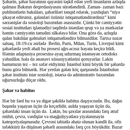
Şəhərin, şəhər həyatının qayəsini təşkil edən yerli insanların azlıqda
qalması Bakının deqredasiyasını sürətləndirdi. Zaman- zaman bəzi
publisistlərin bakılıları, şəhərliləri tənqid edərək, yazdıqları “niyə
şikayət edirsiniz, gələnləri özünüz istiqamətləndirərdiniz” kimi
sərzənişlər də sosioloji baxımdan əsassızdır. Çünki bir cəmiyyətin
sosial institutları işləmədiyi təqdirdə istənilən qrup və ya mərkəzlər
həmin cəmiyyətin təməlini silkələyə bilər. Ona görə də, azlıqda
qalan bakılılar gəlmələri istiqamətləndirə bilməzdilər. Tarixə nəzər
salsaq, 18-19-cu əsrlədə Berlin, Paris, Milan, Turin, Liverpul kimi
şəhərlərdə yerli əhali bu prosesi ağrı-acısız həyata keçirə bildi.
Həmin adaptasiya prosesinə ayaq udurmaq istəməyən ortodoks
yəhudilər, hələ də ənənəvi xüsusiyyətlərini qoruyurlar. Lakin
hamımızın tez – tez səfər etdiyimiz İstanbul kimi böyük bir şəhərdə
bunu görə bilmərik. Hər yerdən gələn köç qarşısında İstanbulun
şəhər institutu istər sosioloji, istərsə də adminstrativ baxımdan
uğursuzluğa düçar oldu.
Şəhər və habitus
Hər bir fərd bu və ya digər şəkildə habitus daşıyıcısıdır. Bu, dağın
başında yaşayan üçün də keçərlidir, aulda yaşayan üçün də,
şəhərdəki insan üçün də. Lakin, bu şəxslər arasındakı fərq ətraf
mühit, çevrə, vərdişlər və məşğuliyyətlərə yiyələnməyin
kateqoriyalaşmasıdır. Çevrəsi təbiətlə əhatə olunan kəndli ilə, ofis
təfəkkürü ilə düşünən şəhərli arasındakı fərq çox böyükdür. Bazar