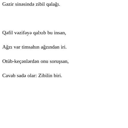
Gəzir sinəsində zibil qalağı.
Qəfil vəzifəyə qalxıb bu insan,
Ağzı var timsahın ağzından iri.
Otüb-keçənlərdən onu soruşsan,
Cavab sadə olar: Zibilin biri.