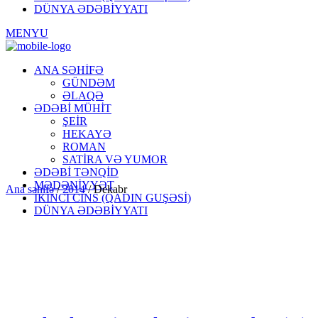
DÜNYA ƏDƏBİYYATI
MENYU
ANA SƏHİFƏ
GÜNDƏM
ƏLAQƏ
ƏDƏBİ MÜHİT
ŞEİR
HEKAYƏ
ROMAN
SATİRA VƏ YUMOR
ƏDƏBİ TƏNQİD
MƏDƏNİYYƏT
Ana səhifə
/
2014
/
Dekabr
İKİNCİ CİNS (QADIN GUŞƏSİ)
DÜNYA ƏDƏBİYYATI