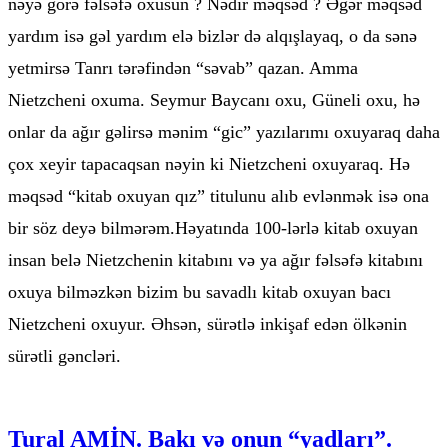
nəyə görə fəlsəfə oxusun ? Nədir məqsəd ? Əgər məqsəd
yardım isə gəl yardım elə bizlər də alqışlayaq, o da sənə
yetmirsə Tanrı tərəfindən “səvab” qazan. Amma
Nietzcheni oxuma. Seymur Baycanı oxu, Güneli oxu, hə
onlar da ağır gəlirsə mənim “gic” yazılarımı oxuyaraq daha
çox xeyir tapacaqsan nəyin ki Nietzcheni oxuyaraq. Hə
məqsəd “kitab oxuyan qız” titulunu alıb evlənmək isə ona
bir söz deyə bilmərəm.Həyatında 100-lərlə kitab oxuyan
insan belə Nietzchenin kitabını və ya ağır fəlsəfə kitabını
oxuya bilməzkən bizim bu savadlı kitab oxuyan bacı
Nietzcheni oxuyur. Əhsən, sürətlə inkişaf edən ölkənin
sürətli gəncləri.
Tural AMİN. Bakı və onun “yadları”.