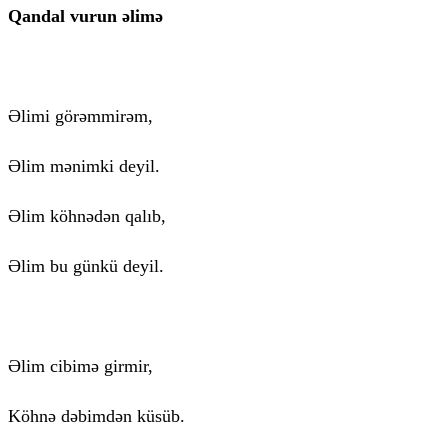
Qandal vurun əlimə
Əlimi görəmmirəm,
Əlim mənimki deyil.
Əlim köhnədən qalıb,
Əlim bu günkü deyil.
Əlim cibimə girmir,
Köhnə dəbimdən küsüb.