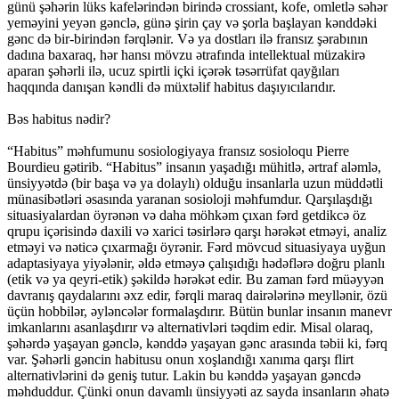
günü şəhərin lüks kafelərindən birində crossiant, kofe, omletlə səhər
yeməyini yeyən gənclə, günə şirin çay və şorla başlayan kənddəki
gənc də bir-birindən fərqlənir. Və ya dostları ilə fransız şərabının
dadına baxaraq, hər hansı mövzu ətrafında intellektual müzakirə
aparan şəhərli ilə, ucuz spirtli içki içərək təsərrüfat qayğıları
haqqında danışan kəndli də müxtəlif habitus daşıyıcılarıdır.
Bəs habitus nədir?
“Habitus” məhfumunu sosiologiyaya fransız sosioloqu Pierre
Bourdieu gətirib. “Habitus” insanın yaşadığı mühitlə, ərtraf aləmlə,
ünsiyyətdə (bir başa və ya dolaylı) olduğu insanlarla uzun müddətli
münasibətləri əsasında yaranan sosioloji məhfumdur. Qarşılaşdığı
situasiyalardan öyrənən və daha möhkəm çıxan fərd getdikcə öz
qrupu içərisində daxili və xarici təsirlərə qarşı hərəkət etməyi, analiz
etməyi və nəticə çıxarmağı öyrənir. Fərd mövcud situasiyaya uyğun
adaptasiyaya yiyələnir, əldə etməyə çalışıdığı hədəflərə doğru planlı
(etik və ya qeyri-etik) şəkildə hərəkət edir. Bu zaman fərd müəyyən
davranış qaydalarını əxz edir, fərqli maraq dairələrinə meyllənir, özü
üçün hobbilər, əyləncələr formalaşdırır. Bütün bunlar insanın manevr
imkanlarını asanlaşdırır və alternativləri təqdim edir. Misal olaraq,
şəhərdə yaşayan gənclə, kənddə yaşayan gənc arasında təbii ki, fərq
var. Şəhərli gəncin habitusu onun xoşlandığı xanıma qarşı flirt
alternativlərini də geniş tutur. Lakin bu kənddə yaşayan gəncdə
məhduddur. Çünki onun davamlı ünsiyyəti az sayda insanların əhatə