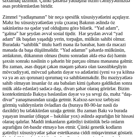
saxlamaq lazımdır. Çünki şəhərdə yadlaşma bizim cəmiyyətimizdə
əsas problemlərdən biridir.
Zimmel “yadlaşmanın” bir neçə spesifik xüsusiyyətlərini açıqlayır.
Məhz bu xüsusiyyətlərdən yola çıxaraq Bakının əslində öz
sakinlərinə nə qədər yad olduğunu görə bilərik. “Yad adam”,
“gəlmə” hər şeydən əvvəl sosial tipdir. Hər şeydən əvvəl “yad
adam” ilk başdan yaşadığı yerin, torpağın, mülkün sahibi olmur.
Buradakı “sahiblik” titulu hərfi məna ilə bərabər, həm də məcazi
mənada da başa düşülməlidir. “Yad adamın” şəhərdə mülkünün,
əmlakının, dükanının olması (bunu sonradan əldə etsə də) həmin
şəxsin sonrakı nəslinin o şəhərin bir parçası olması mənasına gəlmir.
Bu zaman, əsas diqqət çəkən məqam şəhərə olan təəssübkeşliyin
mövcudiyyəti, mövcud şəhərin dəyər və adətlərini (yeni və ya köhnə
və ya ən azı qorunan) qorumaq və sahiblənməkdir. Bu məziyyətlərə
sahib olmayan insanlar öz ata babaları kimi (şəhərə gəldikdən sonra
mülk əldə edənlər) sadəcə daşı, divarı şəhər olaraq görürlər. Bizim
kontekstimizdə Bakıya bəslənilən dəyər və ya sevgi də, məhz “daş-
divar” yanaşmasından uzağa getmir. Kalxoz-savxoz tərbiyəsi
görmüş valideynlərin övladları da (buraya 80-90-lar nəsli də
daxildir) bu təfəkkürdən uzağa getmir. Bu zaman Bakı və burada
yaşayan insanlar (diqqət – bakılılar yox) əslində aqrarlığın bir hissəsi
olaraq qalırlar. Maddi imkanların gətirdiyi üstünlük belə onların
aqrarlığını ört-basdır etməyə bəs etmir. Çünki genetik kodların
gətirdiyi xüsusiyyətlər şəhər estetikasına ciddi müqavimmət göstərir.