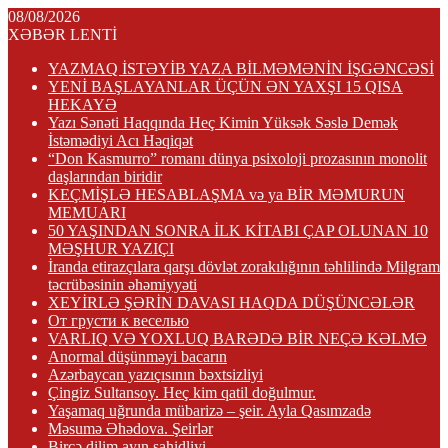
08/08/2026
XƏBƏR LENTİ
YAZMAQ İSTƏYİB YAZA BİLMƏMƏNİN İŞGƏNCƏSİ
YENİ BAŞLAYANLAR ÜÇÜN ƏN YAXŞI 15 QISA
HEKAYƏ
Yazı Sənəti Haqqında Heç Kimin Yüksək Səslə Demək
İstəmədiyi Acı Həqiqət
“Don Kasmurro” romanı dünya psixoloji prozasının monolit
daşlarından biridir
KEÇMİŞLƏ HESABLAŞMA və ya BİR MƏMURUN
MEMUARI
50 YAŞINDAN SONRA İLK KİTABI ÇAP OLUNAN 10
MƏŞHUR YAZIÇI
İranda etirazçılara qarşı dövlət zorakılığının təhlilində Milgram
təcrübəsinin əhəmiyyəti
XEYİRLƏ ŞƏRİN DAVASI HAQDA DÜŞÜNCƏLƏR
От грусти к веселью
VARLIQ VƏ YOXLUQ BARƏDƏ BİR NEÇƏ KƏLMƏ
Anormal düşünməyi bacarın
Azərbaycan yazıçısının bəxtsizliyi
Çingiz Sultansoy. Heç kim qatil doğulmur.
Yaşamaq uğrunda mübarizə – şeir. Ayla Qasımzadə
Məsumə Əhədova. Şeirlər
Bircə dilim ayın şahidliyi