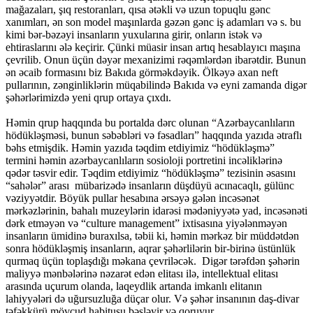
mağazaları, şıq restoranları, qısa ətəkli və uzun topuqlu gənc
xanımları, ən son model maşınlarda gəzən gənc iş adamları və s. bu
kimi bər-bəzəyi insanların yuxularına girir, onların istək və
ehtiraslarını ələ keçirir. Çünki müasir insan artıq hesablayıcı maşına
çevrilib. Onun üçün dəyər mexanizimi rəqəmlərdən ibarətdir. Bunun
ən əcaib formasını biz Bakıda görməkdəyik. Ölkəyə axan neft
pullarının, zənginliklərin müqabilində Bakıda və eyni zamanda digər
şəhərlərimizdə yeni qrup ortaya çıxdı.
Həmin qrup haqqında bu portalda dərc olunan “Azərbaycanlıların
hödükləşməsi, bunun səbəbləri və fəsadları” haqqında yazıda ətraflı
bəhs etmişdik. Həmin yazıda təqdim etdiyimiz “hödükləşmə”
termini həmin azərbaycanlıların sosioloji portretini incəliklərinə
qədər təsvir edir. Təqdim etdiyimiz “hödükləşmə” tezisinin əsasını
“sahələr” arası mübarizədə insanların düşdüyü acınacaqlı, gülünc
vəziyyətdir. Böyük pullar hesabına ərsəyə gələn incəsənət
mərkəzlərinin, bahalı muzeylərin idarəsi mədəniyyətə yad, incəsənəti
dərk etməyən və “culture management” ixtisasına yiyələnməyən
insanların ümidinə buraxılsa, təbii ki, həmin mərkəz bir müddətdən
sonra hödükləşmiş insanların, aqrar şəhərlilərin bir-birinə üstünlük
qurmaq üçün toplaşdığı məkana çevriləcək. Digər tərəfdən şəhərin
maliyyə mənbələrinə nəzarət edən elitası ilə, intellektual elitası
arasında uçurum olanda, laqeydlik artanda imkanlı elitanın
lahiyyələri də uğursuzluğa düçar olur. Və şəhər insanının daş-divar
təfəkkürü mövcud habitusu bəsləyir və qoruyur.