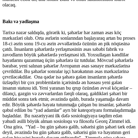
olacaq.
Bakı və yadlaşma
Tarixə nəzər saldıqda, görərik ki, şəhərlər hər zaman əsas köç
mərkəzləri olub. Orta əsrlərin sonlarından başlayaraq artan bu proses
18-ci əsrin sonu 19-cu əsrin əvvəllərində özünün ən pik nöqtəsinə
çatdı. İnsanların şəhərlərdə yerləşməsinin əsas səbəbi fabrik və
zavodların böyük şəhərlərdə yerləşməsi idi. Yoxsullaşan kəndlilər
həyatlarını qazanmaq üçün şəhərlərə üz tutdular. Mövcud şəhərlərlə
bərabər, yeni salınan şəhərlər Avropanın əsas sənaye mərkəzlərinə
çevrildilər. Bu şəhərlər sonralar işçi hərəkatının əsas mərkəzlərinə
çevriləcəkdilər. Ona qədər isə şəhərə gələn insanların şəhərdə
üzləşdiyi bir çox problemlərin içərisində ən həssası yeni gələn
insanın statusu idi. Yeni yaranan bu qrup özündən əvvəl köçənlər –
dilənçi, gəzgin və zəvvarlardan fərqli olaraq, gəldikləri şəhəri bir
müddət sonra tərk etmir, əvəzində qalıb, burada yaşamağa davam
edir. Böyük şəhərdə həyata tutunmağa çalışan bu insanlar, şəhərdə
qəbul edilən bu “yad adamlar” ayrı bir kateqoriyanı formalaşdırmağa
başladılar. Bu nəzəriyyəni ilk dəfə sosiologiyaya təqdim edən
yəhudi əsilli böyük alman sosioloqu və filosofu Georq Zimmel idi.
Ona görə, “Yad – bu gün şəhərə gəlib, səhərisi gün şəhəri tərk edən
deyil, əvəzində bu gün şəhərə gəlib, səhərisi gün və həyatının geri
qalan hissəsini burada davam etdirəndir”. Zimmelə görə şəhərə