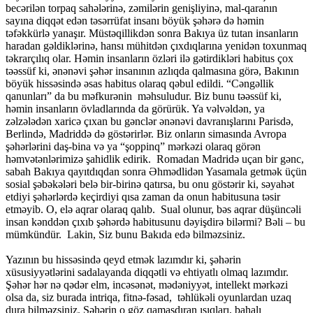
becərilən torpaq sahələrinə, zəmilərin genişliyinə, mal-qaranın
sayına diqqət edən təsərrüfat insanı böyük şəhərə də həmin
təfəkkürlə yanaşır. Müstəqillikdən sonra Bakıya üz tutan insanların
haradan gəldiklərinə, hansı mühitdən çıxdıqlarına yenidən toxunmaq
təkrarçılıq olar. Həmin insanların özləri ilə gətirdikləri habitus çox
təəssüf ki, ənənəvi şəhər insanının azlıqda qalmasına görə, Bakının
böyük hissəsində əsas habitus olaraq qəbul edildi. “Cəngəllik
qanunları” da bu məfkurənin məhsuludur. Biz bunu təəssüf ki,
həmin insanların övladlarında da görürük. Ya vəlvəldən, ya
zəlzələdən xaricə çıxan bu gənclər ənənəvi davranışlarını Parisdə,
Berlində, Madriddə də göstərirlər. Biz onların simasında Avropa
şəhərlərini daş-bina və ya “şoppinq” mərkəzi olaraq görən
həmvətənlərimizə şahidlik edirik. Romadan Madridə uçan bir gənc,
sabah Bakıya qayıtdıqdan sonra Əhmədlidən Yasamala getmək üçün
sosial şəbəkələri belə bir-birinə qatırsa, bu onu göstərir ki, səyahət
etdiyi şəhərlərdə keçirdiyi qısa zaman da onun habitusuna təsir
etməyib. O, elə aqrar olaraq qalıb. Sual olunur, bəs aqrar düşüncəli
insan kənddən çıxıb şəhərdə habitusunu dəyişdirə bilərmi? Bəli – bu
mümkündür. Lakin, Siz bunu Bakıda edə bilməzsiniz.
Yazının bu hissəsində qeyd etmək lazımdır ki, şəhərin
xüsusiyyətlərini sadalayanda diqqətli və ehtiyatlı olmaq lazımdır.
Şəhər hər nə qədər elm, incəsənət, mədəniyyət, intellekt mərkəzi
olsa da, siz burada intriqa, fitnə-fəsad, təhlükəli oyunlardan uzaq
dura bilməzsiniz. Şəhərin o göz qamaşdıran ışıqları, bahalı