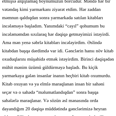
etmişsə alqışlamaq boynumuzun borcudur. Məndə hər bir
vətəndaş kimi yarmarkanı ziyarət etdim. Hər zaddan
məmnun qaldıqdan sonra yarmarkada satılan kitabları
incələməyə başladım. Yanımdaki “cayıl” qohumum bu
incələməmdən sıxılaraq hər dəqiqə getməyimizi istəyirdi.
Ama mən yenə səbrlə kitabları incələyirdim. Əslində
kitabdan başqa dərdimdə var idi. Gənclərin hansı növ kitab
oxuduqlarını müşahidə etmək istəyirdim. Birinci dəqiqədən
mühit mənim üzümü güldürməyə başladı. Bu kiçik
yarmarkaya gələn insanlar inanın heçbiri kitab oxumurdu.
Kitab oxuyan və ya elmlə maraqlanan insan bir sahəni
seçər və o sahədə “məlumatlandıqdan” sonra başqa
sahələrlə maraqlanar. Və sözün əsl mənasında orda
dayandığım 20 dəqiqə müddətində gənclərimizə heyran