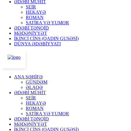
ƏDƏBİ MÜHİT
ŞEİR
HEKAYƏ
ROMAN
SATİRA VƏ YUMOR
ƏDƏBİ TƏNQİD
MƏDƏNİYYƏT
İKİNCİ CİNS (QADIN GUŞƏSİ)
DÜNYA ƏDƏBİYYATI
ANA SƏHİFƏ
GÜNDƏM
ƏLAQƏ
ƏDƏBİ MÜHİT
ŞEİR
HEKAYƏ
ROMAN
SATİRA VƏ YUMOR
ƏDƏBİ TƏNQİD
MƏDƏNİYYƏT
İKİNCİ CİNS (QADIN GUŞƏSİ)