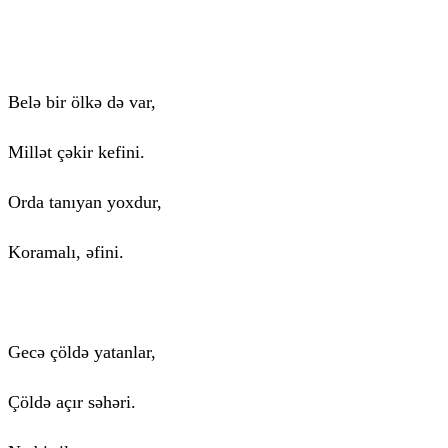
Belə bir ölkə də var,
Millət çəkir kefini.
Orda tanıyan yoxdur,
Koramalı, əfini.
Gecə çöldə yatanlar,
Çöldə açır səhəri.