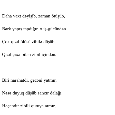
Daha vaxt dəyişib, zaman ötüşüb,
Bərk yapış tapdığın o iş-gücündən.
Çox qızıl ölüsü zibilə düşüb,
Qızıl çıxa bilən zibil içindən.
Biri narahatdi, gecəni yatmır,
Nəsə duyuq düşüb sancır dalağı.
Haçandır zibili qutuya atmır,