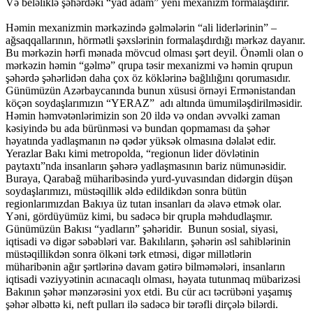
Və beləliklə şəhərdəki “yad adam” yeni mexanizm formalaşdırır.
Həmin mexanizmin mərkəzində gəlmələrin “ali liderlərinin” –
ağsaqqallarının, hörmətli şəxslərinin formalaşdırdığı mərkəz dayanır.
Bu mərkəzin hərfi mənada mövcud olması şərt deyil. Önəmli olan o
mərkəzin həmin “gəlmə” qrupa təsir mexanizmi və həmin qrupun
şəhərdə şəhərlidən daha çox öz köklərinə bağlılığını qorumasıdır.
Günümüzün Azərbaycanında bunun xüsusi örnəyi Ermənistandan
köçən soydaşlarımızın “YERAZ” adı altında ümumiləşdirilməsidir.
Həmin həmvətənlərimizin son 20 ildə və ondan əvvəlki zaman
kəsiyində bu ada bürünməsi və bundan qopmaması da şəhər
həyatında yadlaşmanın nə qədər yüksək olmasına dəlalət edir.
Yerazlar Bakı kimi metropolda, “regionun lider dövlətinin
paytaxtı”nda insanların şəhərə yadlaşmasının bariz nümunəsidir.
Buraya, Qarabağ müharibəsində yurd-yuvasından didərgin düşən
soydaşlarımızı, müstəqillik əldə edildikdən sonra bütün
regionlarımızdan Bakıya üz tutan insanları da əlavə etmək olar.
Yəni, gördüyümüz kimi, bu sadəcə bir qrupla məhdudlaşmır.
Günümüzün Bakısı “yadların” şəhəridir. Bunun sosial, siyasi,
iqtisadi və digər səbəbləri var. Bakılıların, şəhərin əsl sahiblərinin
müstəqillikdən sonra ölkəni tərk etməsi, digər millətlərin
müharibənin ağır şərtlərinə davam gətirə bilməmələri, insanların
iqtisadi vəziyyətinin acınacaqlı olması, həyata tutunmaq mübarizəsi
Bakının şəhər mənzərəsini yox etdi. Bu cür acı təcrübəni yaşamış
şəhər əlbəttə ki, neft pulları ilə sadəcə bir tərəfli dirçələ bilərdi.