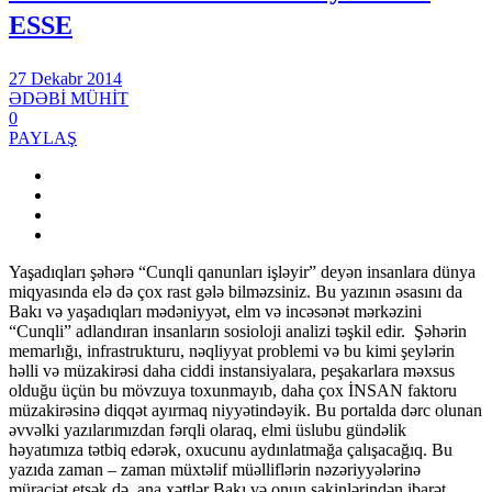
ESSE
27 Dekabr 2014
ƏDƏBİ MÜHİT
0
PAYLAŞ
Yaşadıqları şəhərə “Cunqli qanunları işləyir” deyən insanlara dünya
miqyasında elə də çox rast gələ bilməzsiniz. Bu yazının əsasını da
Bakı və yaşadıqları mədəniyyət, elm və incəsənət mərkəzini
“Cunqli” adlandıran insanların sosioloji analizi təşkil edir. Şəhərin
memarlığı, infrastrukturu, nəqliyyat problemi və bu kimi şeylərin
həlli və müzakirəsi daha ciddi instansiyalara, peşakarlara məxsus
olduğu üçün bu mövzuya toxunmayıb, daha çox İNSAN faktoru
müzakirəsinə diqqət ayırmaq niyyətindəyik. Bu portalda dərc olunan
əvvəlki yazılarımızdan fərqli olaraq, elmi üslubu gündəlik
həyatımıza tətbiq edərək, oxucunu aydınlatmağa çalışacağıq. Bu
yazıda zaman – zaman müxtəlif müəlliflərin nəzəriyyələrinə
müraciət etsək də, ana xəttlər Bakı və onun sakinlərindən ibarət