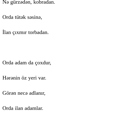
Nə gürzədən, kobradan.
Orda tütək səsinə,
İlan çıxmır torbadan.
Orda adam da çoxdur,
Hərənin öz yeri var.
Görən necə adlanır,
Orda ilan adamlar.