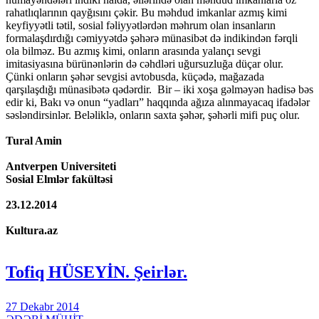
rahatlıqlarının qayğısını çəkir. Bu məhdud imkanlar azmış kimi
keyfiyyətli tətil, sosial fəliyyətlərdən məhrum olan insanların
formalaşdırdığı cəmiyyətdə şəhərə münasibət də indikindən fərqli
ola bilməz. Bu azmış kimi, onların arasında yalançı sevgi
imitasiyasına bürünənlərin də cəhdləri uğursuzluğa düçar olur.
Çünki onların şəhər sevgisi avtobusda, küçədə, mağazada
qarşılaşdığı münasibətə qədərdir. Bir – iki xoşa gəlməyən hadisə bəs
edir ki, Bakı və onun “yadları” haqqında ağıza alınmayacaq ifadələr
səsləndirsinlər. Beləliklə, onların saxta şəhər, şəhərli mifi puç olur.
Tural Amin
Antverpen Universiteti
Sosial Elmlər fakültəsi
23.12.2014
Kultura.az
Tofiq HÜSEYİN. Şeirlər.
27 Dekabr 2014