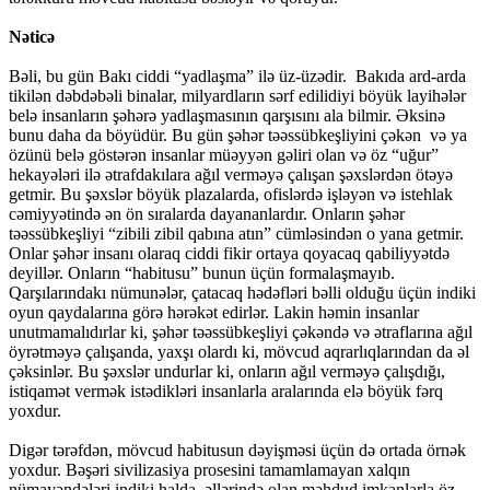
Nəticə
Bəli, bu gün Bakı ciddi “yadlaşma” ilə üz-üzədir. Bakıda ard-arda
tikilən dəbdəbəli binalar, milyardların sərf edilidiyi böyük layihələr
belə insanların şəhərə yadlaşmasının qarşısını ala bilmir. Əksinə
bunu daha da böyüdür. Bu gün şəhər təəssübkeşliyini çəkən və ya
özünü belə göstərən insanlar müəyyən gəliri olan və öz “uğur”
hekayələri ilə ətrafdakılara ağıl verməyə çalışan şəxslərdən ötəyə
getmir. Bu şəxslər böyük plazalarda, ofislərdə işləyən və istehlak
cəmiyyətində ən ön sıralarda dayananlardır. Onların şəhər
təəssübkeşliyi “zibili zibil qabına atın” cümləsindən o yana getmir.
Onlar şəhər insanı olaraq ciddi fikir ortaya qoyacaq qabiliyyətdə
deyillər. Onların “habitusu” bunun üçün formalaşmayıb.
Qarşılarındakı nümunələr, çatacaq hədəfləri bəlli olduğu üçün indiki
oyun qaydalarına görə hərəkət edirlər. Lakin həmin insanlar
unutmamalıdırlar ki, şəhər təəssübkeşliyi çəkəndə və ətraflarına ağıl
öyrətməyə çalışanda, yaxşı olardı ki, mövcud aqrarlıqlarından da əl
çəksinlər. Bu şəxslər undurlar ki, onların ağıl verməyə çalışdığı,
istiqamət vermək istədikləri insanlarla aralarında elə böyük fərq
yoxdur.
Digər tərəfdən, mövcud habitusun dəyişməsi üçün də ortada örnək
yoxdur. Bəşəri sivilizasiya prosesini tamamlamayan xalqın
nümayəndələri indiki halda, əllərində olan məhdud imkanlarla öz