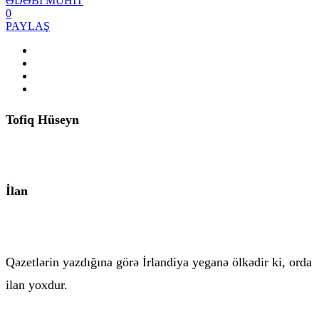
ƏDƏBİ MÜHİT
0
PAYLAŞ
Tofiq Hüseyn
İlan
Qəzetlərin yazdığına görə İrlandiya yeganə ölkədir ki, orda
ilan yoxdur.