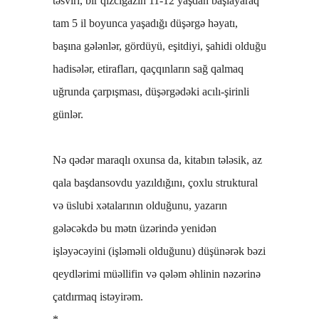
təsviri, bir qızcığazın 11-12 yaşdan başlayaraq
tam 5 il boyunca yaşadığı düşərgə həyatı,
başına gələnlər, gördüyü, eşitdiyi, şahidi olduğu
hadisələr, etirafları, qaçqınların sağ qalmaq
uğrunda çarpışması, düşərgədəki acılı-şirinli
günlər.
Nə qədər maraqlı oxunsa da, kitabın tələsik, az
qala başdansovdu yazıldığını, çoxlu struktural
və üslubi xətalarının olduğunu, yazarın
gələcəkdə bu mətn üzərində yenidən
işləyəcəyini (işləməli olduğunu) düşünərək bəzi
qeydlərimi müəllifin və qələm əhlinin nəzərinə
çatdırmaq istəyirəm.