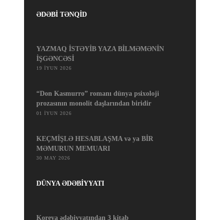
ƏDƏBİ TƏNQİD
YAZMAQ İSTƏYİB YAZA BİLMƏMƏNİN
İŞGƏNCƏSİ
19 İYUN 2026
“Don Kasmurro” romanı dünya psixoloji
prozasının monolit daşlarından biridir
01 İYUN 2026
KEÇMİŞLƏ HESABLAŞMA və ya BİR
MƏMURUN MEMUARI
30 MAY 2026
DÜNYA ƏDƏBİYYATI
Koreya ədəbiyyatından 3 kitab