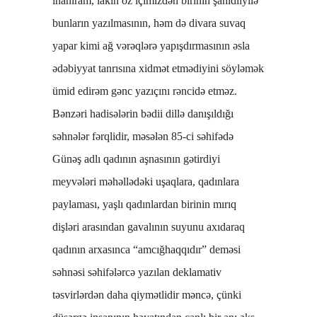
inanıram, lakin öz içimizdən birinin şahidliyilə
bunların yazılmasının, həm də divara suvaq
yapar kimi ağ vərəqlərə yapışdırmasının əsla
ədəbiyyat tanrısına xidmət etmədiyini söyləmək
ümid edirəm gənc yazıçını rəncidə etməz.
Bənzəri hadisələrin bədii dillə danışıldığı
səhnələr fərqlidir, məsələn 85-ci səhifədə
Günəş adlı qadının aşnasının gətirdiyi
meyvələri məhəllədəki uşaqlara, qadınlara
paylaması, yaşlı qadınlardan birinin mırıq
dişləri arasından gavalının suyunu axıdaraq
qadının arxasınca “amcığhaqqıdır” deməsi
səhnəsi səhifələrcə yazılan deklamativ
təsvirlərdən daha qiymətlidir məncə, çünki