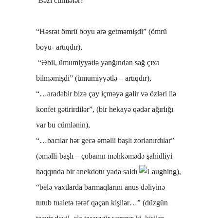
Bəzi cümlələr?
“Həsrət ömrü boyu ərə getməmişdi” (ömrü
boyu- artıqdır),
“Əbil, ümumiyyətlə yanğından sağ çıxa
bilməmişdi” (ümumiyyətlə – artıqdır),
“…aradabir bizə çay içməyə gəlir və özləri ilə
konfet gətirirdilər”, (bir hekayə qədər ağırlığı
var bu cümlənin),
“…bacılar hər gecə əməlli başlı zorlanırdılar”
(əməlli-başlı – çobanın məhkəmədə şahidliyi
haqqında bir anekdotu yada saldı
),
“belə vaxtlarda barmaqlarını anus dəliyinə
tutub tualetə tərəf qaçan kişilər…” (düzgün