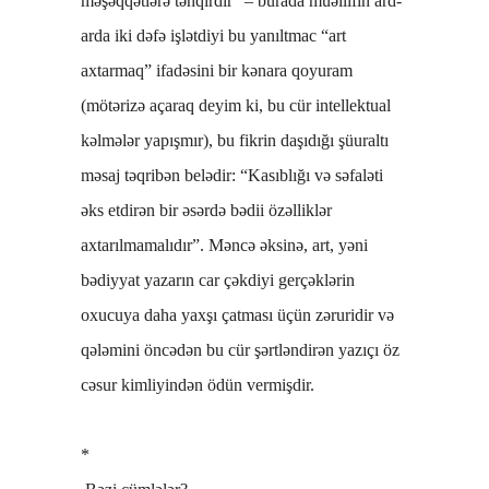
məşəqqətlərə təhqirdir” – burada müəllifin ard-
arda iki dəfə işlətdiyi bu yanıltmac “art
axtarmaq” ifadəsini bir kənara qoyuram
(mötərizə açaraq deyim ki, bu cür intellektual
kəlmələr yapışmır), bu fikrin daşıdığı şüuraltı
məsaj təqribən belədir: “Kasıblığı və səfaləti
əks etdirən bir əsərdə bədii özəlliklər
axtarılmamalıdır”. Məncə əksinə, art, yəni
bədiyyat yazarın car çəkdiyi gerçəklərin
oxucuya daha yaxşı çatması üçün zəruridir və
qələmini öncədən bu cür şərtləndirən yazıçı öz
cəsur kimliyindən ödün vermişdir.
*