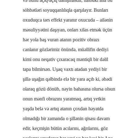
və bunu açıq-açıq danışmasdır, halbuki ana bu
söhbətləri soyuqqanlılıqla qarşılayır. Bunları
oxuduqca tərs effekt yaranır oxucuda – ailənin
məsuliyyətini daşıyan, onları xilas etmək üçün
hər yola baş vuran atanın pozitiv obrazı
canlanır gözlərimiz önündə, müəllifin dediyi
kimi onu neqativ çıxaracaq məntiqli bir dəlil
tapa bilmirsən. Uşaq vaxtı atadan yediyi bir
şillə uşağın qəlbində elə bir yara açıb ki, əbədi
olaraq gözü dönüb, nəyin bahasına olursa olsun
onun mənfi obrazını yaratmaq, artıq yetkin
yaşda belə və artıq atanın çoxdan həyatda
olmadığı bir zamanda o şillənin qisası davam
edir, keçmişin bütün acılarını, ağrılarını, göz