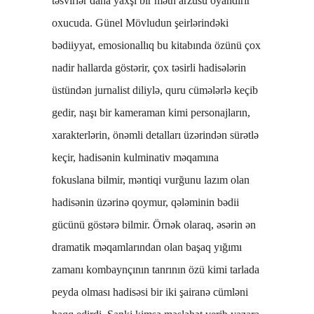
təsvirlər daha yaxşı bir mətn arzusu oyandırır
oxucuda. Günel Mövludun şeirlərindəki
bədiiyyat, emosionallıq bu kitabında özünü çox
nadir hallarda göstərir, çox təsirli hadisələrin
üstündən jurnalist diliylə, quru cümələrlə keçib
gedir, naşı bir kameraman kimi personajların,
xarakterlərin, önəmli detalları üzərindən sürətlə
keçir, hadisənin kulminativ məqamına
fokuslana bilmir, məntiqi vurğunu lazım olan
hadisənin üzərinə qoymur, qələminin bədii
gücünü göstərə bilmir. Örnək olaraq, əsərin ən
dramatik məqamlarından olan başaq yığımı
zamanı kombaynçının tanrının özü kimi tarlada
peyda olması hadisəsi bir iki şairanə cümləni