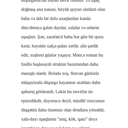
düşərgəöncəsi həyatı təsvir olunub. 10 uşaq
doğmuş ana nənəsi, böyük qoyun sürüləri olan
baba və ildə bir dəfə uzaqlardan kəndə
dincəlməyə gələn dayılar, xalalar və onların
uşaqları. Şən, zarafatcıl baba hər gün bir quzu
kəsir, həyətdə xalça-palaz sərilir, ailə şənlik
edir, xoşbəxt günlər yaşayır. Məncə roman bu
fəsillə başlasaydı struktur baxımından daha
maraqlı olardı. Belədə xoş, firavan günlərlə
müqayisədə düşərgə həyatının əzabları daha
qabarıq görünərdi. Lakin bu təsvirlər də
epizodikdir, doyurucu deyil, müəllif oxucunun
diqqətini daha önəmsiz olan detallara yönəldir,
xala-dayı uşaqlarını “arıq, kök, qara” deyə