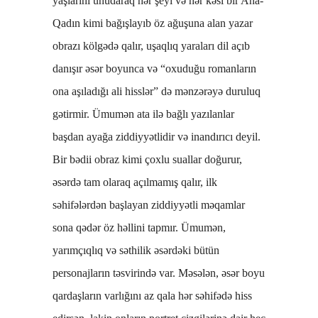
yaşlarını unudaraq hər şeyi və hər kəsi bir Ana-
Qadın kimi bağışlayıb öz ağuşuna alan yazar
obrazı kölgədə qalır, uşaqlıq yaraları dil açıb
danışır əsər boyunca və “oxuduğu romanların
ona aşıladığı ali hisslər” də mənzərəyə duruluq
gətirmir. Ümumən ata ilə bağlı yazılanlar
başdan ayağa ziddiyyətlidir və inandırıcı deyil.
Bir bədii obraz kimi çoxlu suallar doğurur,
əsərdə tam olaraq açılmamış qalır, ilk
səhifələrdən başlayan ziddiyyətli məqamlar
sona qədər öz həllini tapmır. Ümumən,
yarımçıqlıq və səthilik əsərdəki bütün
personajların təsvirində var. Məsələn, əsər boyu
qardaşların varlığını az qala hər səhifədə hiss