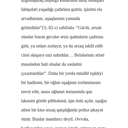
azğınlaşaraq düşərgə kənarında tanış olduqları
fahişələri yaşadığı çadırlara gətirir, işlərini elə
arvadlarının, uşaqlarının yanında
görürdülər”(!). 82-ci səhifədə: “Güclü, arxalı
olanlar bəzən gecələr ərsiz qadınların çadırına
girir, ya onları zorlayır, ya da ərzaq təklif edib
cinsi əlaqəyə razı salırdılar… Belələrinin ərləri
məsələdən hali olsalar da səslərini
çıxarmırdılar”. Daha bir yerdə müəllif eşitdiyi
bir hadisəni, bir oğlan uşağının zorlanmasını
təsvir edir, anası oğlanın tumanında qan
ləkəsini görüb şübhələnir, işin üstü açılır, uşağın
ailəsi bir kisə ərzaq qarşılığında polisə şikayət
etmir. Bunlar inandırıcı deyil. Əvvəla,