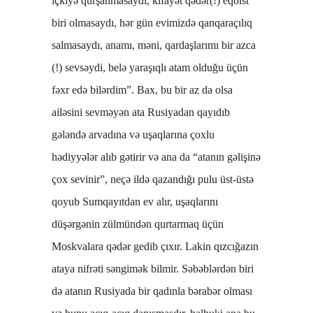
içkiyə qurşanmasaydı, kifayət qədər(!) eqoist
biri olmasaydı, hər gün evimizdə qanqaraçılıq
salmasaydı, anamı, məni, qardaşlarımı bir azca
(!) sevsəydi, belə yaraşıqlı atam olduğu üçün
fəxr edə bilərdim”. Bax, bu bir az da olsa
ailəsini sevməyən ata Rusiyadan qayıdıb
gələndə arvadına və uşaqlarına çoxlu
hədiyyələr alıb gətirir və ana da “atanın gəlişinə
çox sevinir”, neçə ildə qazandığı pulu üst-üstə
qoyub Sumqayıtdan ev alır, uşaqlarını
düşərgənin zülmündən qurtarmaq üçün
Moskvalara qədər gedib çıxır. Lakin qızcığazın
ataya nifrəti səngimək bilmir. Səbəblərdən biri
də atanın Rusiyada bir qadınla bərabər olması