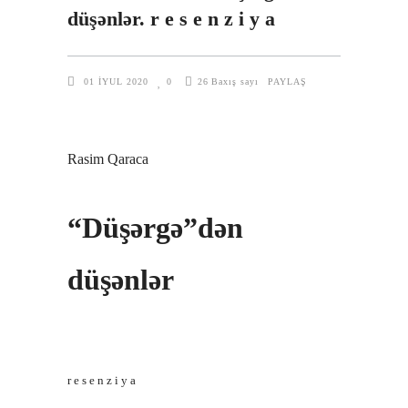
düşənlər. r e s e n z i y a
01 İYUL 2020
0
26
Baxış sayı
PAYLAŞ
Rasim Qaraca
“Düşərgə”dən
düşənlər
r e s e n z i y a