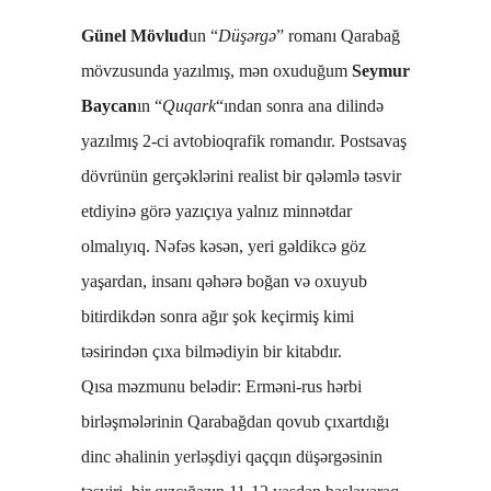
Günel Mövlud
un “
Düşərgə
” romanı Qarabağ
mövzusunda yazılmış, mən oxuduğum
Seymur
Baycan
ın “
Quqark
“ından sonra ana dilində
yazılmış 2-ci avtobioqrafik romandır. Postsavaş
dövrünün gerçəklərini realist bir qələmlə təsvir
etdiyinə görə yazıçıya yalnız minnətdar
olmalıyıq. Nəfəs kəsən, yeri gəldikcə göz
yaşardan, insanı qəhərə boğan və oxuyub
bitirdikdən sonra ağır şok keçirmiş kimi
təsirindən çıxa bilmədiyin bir kitabdır.
Qısa məzmunu belədir: Erməni-rus hərbi
birləşmələrinin Qarabağdan qovub çıxartdığı
dinc əhalinin yerləşdiyi qaçqın düşərgəsinin