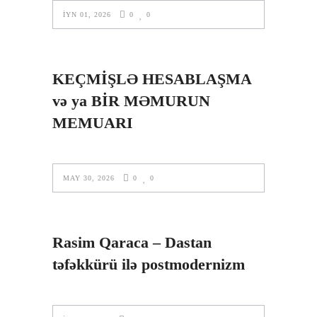
İYN 01, 2026
0
0
KEÇMİŞLƏ HESABLAŞMA
və ya BİR MƏMURUN
MEMUARI
MAY 30, 2026
0
0
Rasim Qaraca – Dastan
təfəkkürü ilə postmodernizm