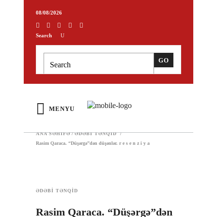
08/08/2026
Search
MENYU
ANA SƏHIFƏ
/
ƏDƏBİ TƏNQİD
/
Rasim Qaraca. “Düşərgə”dən düşənlər. r e s e n z i y a
ƏDƏBİ TƏNQİD
Rasim Qaraca. “Düşərgə”dən