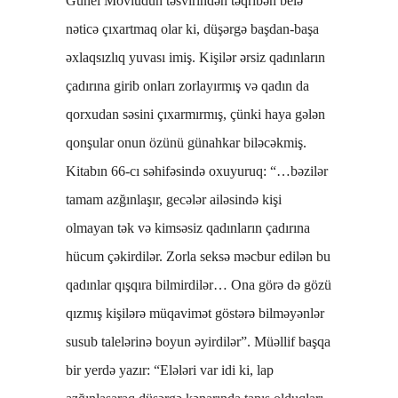
Günel Mövludun təsvirindən təqribən belə
nəticə çıxartmaq olar ki, düşərgə başdan-başa
əxlaqsızlıq yuvası imiş. Kişilər ərsiz qadınların
çadırına girib onları zorlayırmış və qadın da
qorxudan səsini çıxarmırmış, çünki haya gələn
qonşular onun özünü günahkar biləcəkmiş.
Kitabın 66-cı səhifəsində oxuyuruq: “…bəzilər
tamam azğınlaşır, gecələr ailəsində kişi
olmayan tək və kimsəsiz qadınların çadırına
hücum çəkirdilər. Zorla seksə məcbur edilən bu
qadınlar qışqıra bilmirdilər… Ona görə də gözü
qızmış kişilərə müqavimət göstərə bilməyənlər
susub talelərinə boyun əyirdilər”. Müəllif başqa
bir yerdə yazır: “Elələri var idi ki, lap