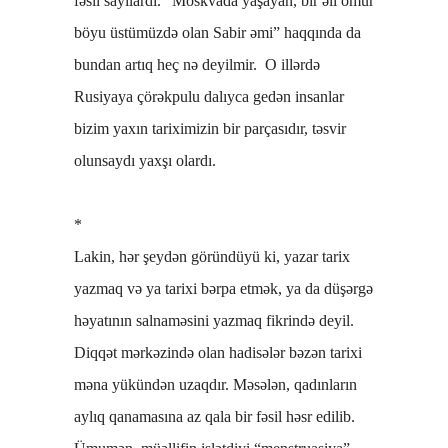
fəsli sayılardı. “Moskvada yaşayan, bir əli ömür
böyu üstümüzdə olan Sabir əmi” haqqında da
bundan artıq heç nə deyilmir. O illərdə
Rusiyaya çörəkpulu dalıyca gedən insanlar
bizim yaxın tariximizin bir parçasıdır, təsvir
olunsaydı yaxşı olardı.
*
Lakin, hər şeydən göründüyü ki, yazar tarix
yazmaq və ya tarixi bərpa etmək, ya da düşərgə
həyatının salnaməsini yazmaq fikrində deyil.
Diqqət mərkəzində olan hadisələr bəzən tarixi
məna yükündən uzaqdır. Məsələn, qadınların
aylıq qanamasına az qala bir fəsil həsr edilib.