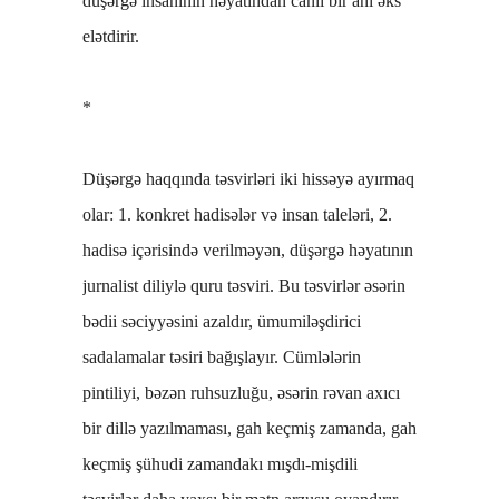
düşərgə insanının həyatından canlı bir anı əks
elətdirir.
*
Düşərgə haqqında təsvirləri iki hissəyə ayırmaq
olar: 1. konkret hadisələr və insan taleləri, 2.
hadisə içərisində verilməyən, düşərgə həyatının
jurnalist diliylə quru təsviri. Bu təsvirlər əsərin
bədii səciyyəsini azaldır, ümumiləşdirici
sadalamalar təsiri bağışlayır. Cümlələrin
pintiliyi, bəzən ruhsuzluğu, əsərin rəvan axıcı
bir dillə yazılmaması, gah keçmiş zamanda, gah
keçmiş şühudi zamandakı mışdı-mişdili