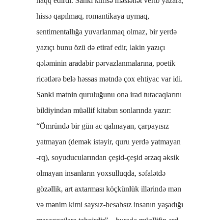
haqq edirdi. Sanki kimsə məsləhət verib yazara,
hissə qapılmaq, romantikaya uymaq,
sentimentallığa yuvarlanmaq olmaz, bir yerdə
yazıçı bunu özü də etiraf edir, lakin yazıçı
qələminin aradabir pərvazlanmalarına, poetik
ricətlərə belə həssas mətndə çox ehtiyac var idi.
Sanki mətnin quruluğunu ona irad tutacaqlarını
bildiyindən müəllif kitabın sonlarında yazır:
“Ömründə bir gün ac qalmayan, çarpayısız
yatmayan (demək istəyir, quru yerdə yatmayan
-rq), soyuducularından çeşid-çeşid ərzaq əksik
olmayan insanların yoxsulluqda, səfalətdə
gözəllik, art axtarması köçkünlük illərində mən
və mənim kimi saysız-hesabsız insanın yaşadığı