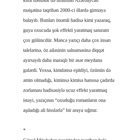
kimi nəsnələr də ümumən Azərbaycan
məişətinə təqribən 2000-ci illərdə girməyə
balayıb. Bunları önəmli hadisə kimi yazaraq,
guya oxucuda şok effekti yaratmaq sanıram
çox gülüncdür. Məncə yazıçı daha çox insan
talelərinə, öz ailəsinin salnaməsinə diqqət
ayırsaydı daha maraqlı bir əsər meydana
gələrdi. Yoxsa, kimdənsə eşitdiyi, özünün də
əmin olmadığı, kiminsə kimisə hansısa çadırda
zorlaması hadisəsiylə ucuz effekt yaratmaq
istəyi, yazıçının “oxuduğu romanların ona
aşıladığı ali hisslərlə” bir araya sığmır.
*