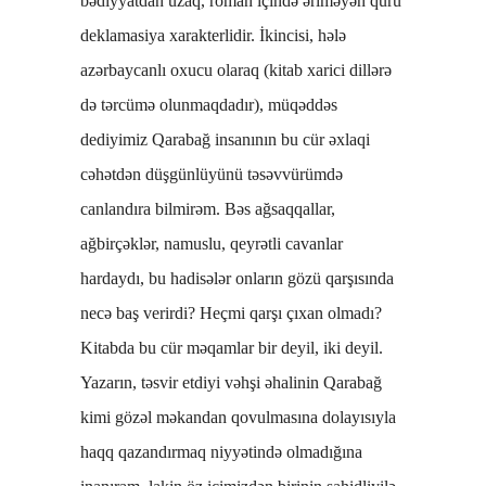
bədiyyatdan uzaq, roman içində əriməyən quru
deklamasiya xarakterlidir. İkincisi, hələ
azərbaycanlı oxucu olaraq (kitab xarici dillərə
də tərcümə olunmaqdadır), müqəddəs
dediyimiz Qarabağ insanının bu cür əxlaqi
cəhətdən düşgünlüyünü təsəvvürümdə
canlandıra bilmirəm. Bəs ağsaqqallar,
ağbirçəklər, namuslu, qeyrətli cavanlar
hardaydı, bu hadisələr onların gözü qarşısında
necə baş verirdi? Heçmi qarşı çıxan olmadı?
Kitabda bu cür məqamlar bir deyil, iki deyil.
Yazarın, təsvir etdiyi vəhşi əhalinin Qarabağ
kimi gözəl məkandan qovulmasına dolayısıyla
haqq qazandırmaq niyyətində olmadığına