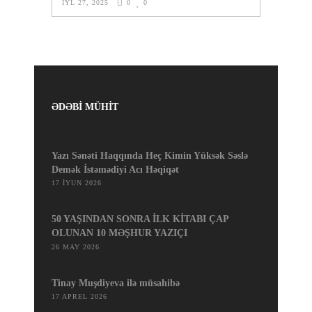
İYL 27, 2025
0
0
ƏDƏBİ MÜHİT
Yazı Sənəti Haqqında Heç Kimin Yüksək Səslə
Demək İstəmədiyi Acı Həqiqət
17 İYUN 2026
50 YAŞINDAN SONRA İLK KİTABI ÇAP
OLUNAN 10 MƏŞHUR YAZIÇI
26 MAY 2026
Tinay Muşdiyeva ilə müsahibə
17 APREL 2026