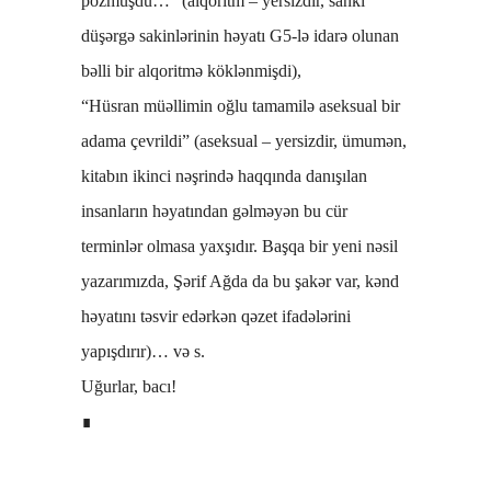
pozmuşdu…” (alqoritm – yersizdir, sanki
düşərgə sakinlərinin həyatı G5-lə idarə olunan
bəlli bir alqoritmə köklənmişdi),
“Hüsran müəllimin oğlu tamamilə aseksual bir
adama çevrildi” (aseksual – yersizdir, ümumən,
kitabın ikinci nəşrində haqqında danışılan
insanların həyatından gəlməyən bu cür
terminlər olmasa yaxşıdır. Başqa bir yeni nəsil
yazarımızda, Şərif Ağda da bu şakər var, kənd
həyatını təsvir edərkən qəzet ifadələrini
yapışdırır)… və s.
Uğurlar, bacı!
∎