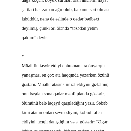
dağa köçən, böyük sürüləri olan ailələrin həyat
şərtləri hər zaman ağır olub, babanın sərt olması
labüddür, nənə də əslində o qədər bədbəxt
deyilmiş, çünki əri öləndə “təzədən yetim
qaldım” deyir.
*
Müəllifin təsvir etdiyi qəhrəmanlara önyarqılı
yanaşması ən çox ata haqqında yazarkən özünü
göstərir. Müəllif atasına nifrət etdiyini gizlətmir,
onu başdan sona qədər mənfi planda göstərir,
ölümünü belə laqeyd qarşıladığını yazır. Səbəb
kimi atanın onları sevmədiyini, kobud rəftar
etdiyini, acıqlı danışdığını və s. göstərir: “Əgər