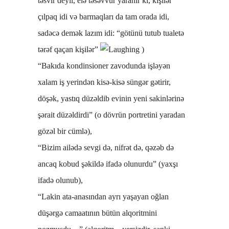
təsvir deyil, elə təsəvvür yaranır ki, kişilər
çılpaq idi və barmaqları da tam orada idi,
sadəcə demək lazım idi: “götünü tutub tualetə
tərəf qaçan kişilər”
)
“Bakıda kondinsioner zavodunda işləyən
xalam iş yerindən kisə-kisə süngər gətirir,
döşək, yastıq düzəldib evinin yeni sakinlərinə
şərait düzəldirdi” (o dövrün portretini yaradan
gözəl bir cümlə),
“Bizim ailədə sevgi də, nifrət də, qəzəb də
ancaq kobud şəkildə ifadə olunurdu” (yaxşı
ifadə olunub),
“Lakin ata-anasından ayrı yaşayan oğlan
düşərgə camaatının bütün alqoritmini