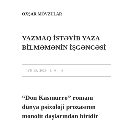
OXŞAR MÖVZULAR
YAZMAQ İSTƏYİB YAZA
BİLMƏMƏNİN İŞGƏNCƏSİ
İYN 19, 2026
0
0
“Don Kasmurro” romanı
dünya psixoloji prozasının
monolit daşlarından biridir