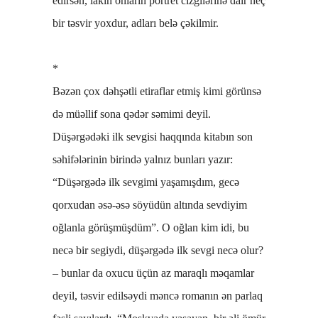
edirsən, lakin onların portret cizgilərinə dair heç
bir təsvir yoxdur, adları belə çəkilmir.
*
Bəzən çox dəhşətli etiraflar etmiş kimi görünsə
də müəllif sona qədər səmimi deyil.
Düşərgədəki ilk sevgisi haqqında kitabın son
səhifələrinin birində yalnız bunları yazır:
“Düşərgədə ilk sevgimi yaşamışdım, gecə
qorxudan əsə-əsə söyüdün altında sevdiyim
oğlanla görüşmüşdüm”. O oğlan kim idi, bu
necə bir segiydi, düşərgədə ilk sevgi necə olur?
– bunlar da oxucu üçün az maraqlı məqamlar
deyil, təsvir edilsəydi məncə romanın ən parlaq