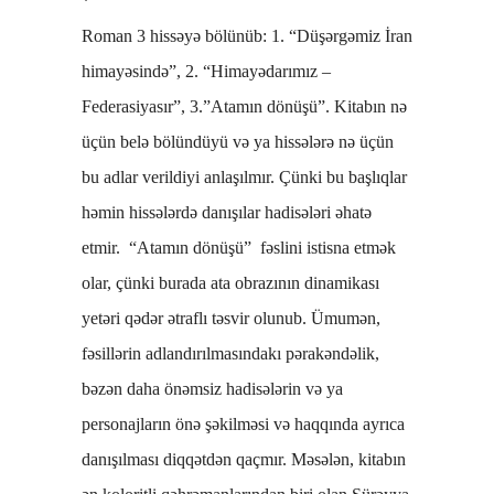
*
Roman 3 hissəyə bölünüb: 1. “Düşərgəmiz İran
himayəsində”, 2. “Himayədarımız –
Federasiyasır”, 3.”Atamın dönüşü”. Kitabın nə
üçün belə bölündüyü və ya hissələrə nə üçün
bu adlar verildiyi anlaşılmır. Çünki bu başlıqlar
həmin hissələrdə danışılar hadisələri əhatə
etmir. “Atamın dönüşü” fəslini istisna etmək
olar, çünki burada ata obrazının dinamikası
yetəri qədər ətraflı təsvir olunub. Ümumən,
fəsillərin adlandırılmasındakı pərakəndəlik,
bəzən daha önəmsiz hadisələrin və ya
personajların önə şəkilməsi və haqqında ayrıca
danışılması diqqətdən qaçmır. Məsələn, kitabın