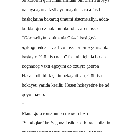
ən koloritli qəhrəmanlarından biri olan Sürəyya
nənəyə ayrıca fəsil ayrılmayıb. Təkcə fəsil
başlıqlarına baxaraq ümumi sistemsizliyi, adda-
buddalığı sezmək mümkündür. 2-ci hissə
“Görmədiyimiz almanlar” fəsil başlığıyla
açıldığı halda 1 və 3-cü hissələr birbaşa mətnlə
başlayır. “Gülnisə nənə” fəslinin içində bir də
köçhaköç vaxtı eşşəyini də özüylə gətirən
Həsən adlı bir kişinin hekayəti var, Gülnisə
hekayəti yarıda kəsilir, Həsən hekayətinə isə ad
qoyulmayıb.
*
Mənə görə romanın ən maraqlı fəsli
“Sandıqlar”dır. Yeganə fəsildir ki burada ailənin