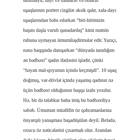
tanımlayır, dayı və xalaların və onların
uşaqlarının portret cizgilər əksik qalır, xala-dayı
uşaqlarından bəhs edərkən “biri-birimizin
başını daşla vurub qanadardıq” kimi mətnin
ruhuna uymayan ümumiləşdirmələr edir. Yazıçı,
nənə haqqında danışarkən “dünyada tanıdığım
ən bədbəxt” qadın ifadəsini işlədir, çünki
“həyatı mal-qoyunun içində keçmişdi”. 10 uşaq
doğmuş, var-dövlət içində yaşamış qadının nə
üçün bədbəxt olduğunun başqa izahı yoxdur.
Hə, bir də tələbkar baba imiş bu bədbəxtliyə
səbəb. Ümumən müəllifin öz qəhrəmanlarına
önyarqılı yanaşması başadüşülən deyil. Belədə,
oxucu öz nəticələrini çıxarmalı olur. Arandan