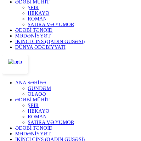
ƏDƏBİ MÜHİT
ŞEİR
HEKAYƏ
ROMAN
SATİRA VƏ YUMOR
ƏDƏBİ TƏNQİD
MƏDƏNİYYƏT
İKİNCİ CİNS (QADIN GUŞƏSİ)
DÜNYA ƏDƏBİYYATI
ANA SƏHİFƏ
GÜNDƏM
ƏLAQƏ
ƏDƏBİ MÜHİT
ŞEİR
HEKAYƏ
ROMAN
SATİRA VƏ YUMOR
ƏDƏBİ TƏNQİD
MƏDƏNİYYƏT
İKİNCİ CİNS (QADIN GUŞƏSİ)