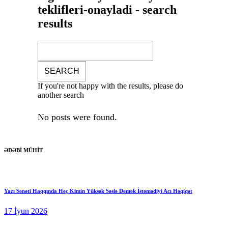
teklifleri-onayladi - search
results
If you're not happy with the results, please do
another search
No posts were found.
ƏDƏBİ MÜHİT
Yazı Sənəti Haqqında Heç Kimin Yüksək Səslə Demək İstəmədiyi Acı Həqiqət
17 İyun 2026