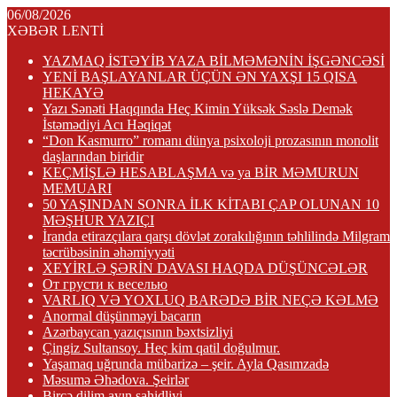
06/08/2026
XƏBƏR LENTİ
YAZMAQ İSTƏYİB YAZA BİLMƏMƏNİN İŞGƏNCƏSİ
YENİ BAŞLAYANLAR ÜÇÜN ƏN YAXŞI 15 QISA
HEKAYƏ
Yazı Sənəti Haqqında Heç Kimin Yüksək Səslə Demək
İstəmədiyi Acı Həqiqət
“Don Kasmurro” romanı dünya psixoloji prozasının monolit
daşlarından biridir
KEÇMİŞLƏ HESABLAŞMA və ya BİR MƏMURUN
MEMUARI
50 YAŞINDAN SONRA İLK KİTABI ÇAP OLUNAN 10
MƏŞHUR YAZIÇI
İranda etirazçılara qarşı dövlət zorakılığının təhlilində Milgram
təcrübəsinin əhəmiyyəti
XEYİRLƏ ŞƏRİN DAVASI HAQDA DÜŞÜNCƏLƏR
От грусти к веселью
VARLIQ VƏ YOXLUQ BARƏDƏ BİR NEÇƏ KƏLMƏ
Anormal düşünməyi bacarın
Azərbaycan yazıçısının bəxtsizliyi
Çingiz Sultansoy. Heç kim qatil doğulmur.
Yaşamaq uğrunda mübarizə – şeir. Ayla Qasımzadə
Məsumə Əhədova. Şeirlər
Bircə dilim ayın şahidliyi