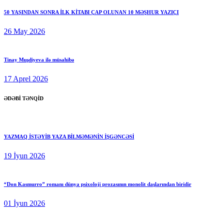
50 YAŞINDAN SONRA İLK KİTABI ÇAP OLUNAN 10 MƏŞHUR YAZIÇI
26 May 2026
Tinay Muşdiyeva ilə müsahibə
17 Aprel 2026
ƏDƏBİ TƏNQİD
YAZMAQ İSTƏYİB YAZA BİLMƏMƏNİN İŞGƏNCƏSİ
19 İyun 2026
“Don Kasmurro” romanı dünya psixoloji prozasının monolit daşlarından biridir
01 İyun 2026