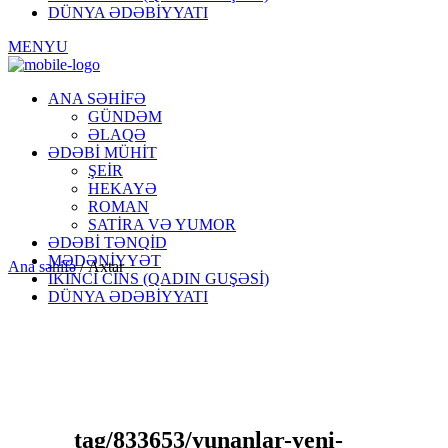
DÜNYA ƏDƏBİYYATI
MENYU
ANA SƏHİFƏ
GÜNDƏM
ƏLAQƏ
ƏDƏBİ MÜHİT
ŞEİR
HEKAYƏ
ROMAN
SATİRA VƏ YUMOR
ƏDƏBİ TƏNQİD
MƏDƏNİYYƏT
Ana səhifə
/
Axtar
İKİNCİ CİNS (QADIN GUŞƏSİ)
DÜNYA ƏDƏBİYYATI
tag/833653/yunanlar-yeni-