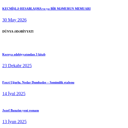
KEÇMİŞLƏ HESABLAŞMA və ya BİR MƏMURUN MEMUARI
30 May 2026
DÜNYA ƏDƏBİYYATI
Koreya ədəbiyyatından 3 kitab
23 Dekabr 2025
Fəxri Uğurlu. Nodar Dumbadze – Səmimilik etalonu
14 İyul 2025
Jozef Banašın yeni romanı
13 İyun 2025