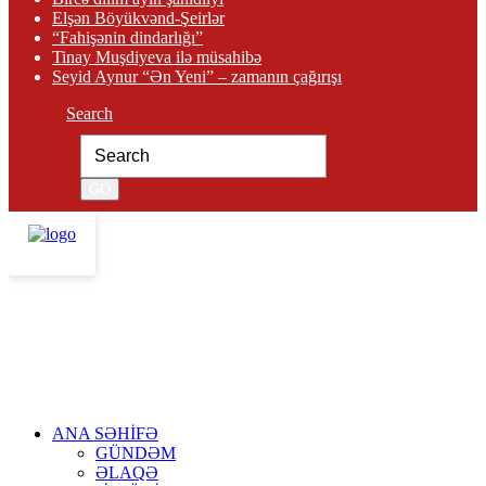
Elşən Böyükvənd-Şeirlər
“Fahişənin dindarlığı”
Tinay Muşdiyeva ilə müsahibə
Seyid Aynur “Ən Yeni” – zamanın çağırışı
Search
ANA SƏHİFƏ
GÜNDƏM
ƏLAQƏ