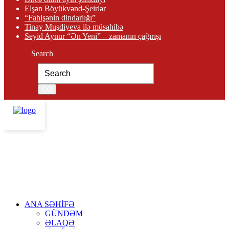
Elşən Böyükvənd-Şeirlər
“Fahişənin dindarlığı”
Tinay Muşdiyeva ilə müsahibə
Seyid Aynur “Ən Yeni” – zamanın çağırışı
Search
ANA SƏHİFƏ
GÜNDƏM
ƏLAQƏ