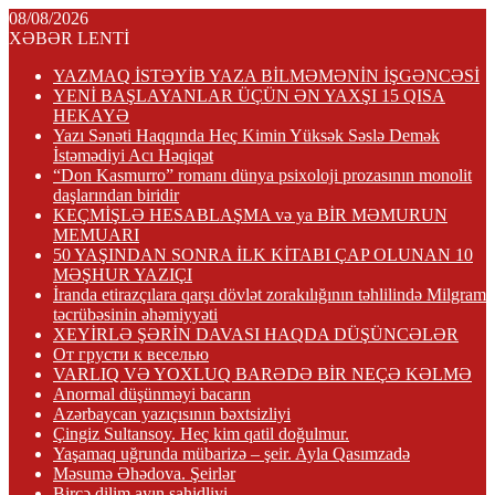
08/08/2026
XƏBƏR LENTİ
YAZMAQ İSTƏYİB YAZA BİLMƏMƏNİN İŞGƏNCƏSİ
YENİ BAŞLAYANLAR ÜÇÜN ƏN YAXŞI 15 QISA
HEKAYƏ
Yazı Sənəti Haqqında Heç Kimin Yüksək Səslə Demək
İstəmədiyi Acı Həqiqət
“Don Kasmurro” romanı dünya psixoloji prozasının monolit
daşlarından biridir
KEÇMİŞLƏ HESABLAŞMA və ya BİR MƏMURUN
MEMUARI
50 YAŞINDAN SONRA İLK KİTABI ÇAP OLUNAN 10
MƏŞHUR YAZIÇI
İranda etirazçılara qarşı dövlət zorakılığının təhlilində Milgram
təcrübəsinin əhəmiyyəti
XEYİRLƏ ŞƏRİN DAVASI HAQDA DÜŞÜNCƏLƏR
От грусти к веселью
VARLIQ VƏ YOXLUQ BARƏDƏ BİR NEÇƏ KƏLMƏ
Anormal düşünməyi bacarın
Azərbaycan yazıçısının bəxtsizliyi
Çingiz Sultansoy. Heç kim qatil doğulmur.
Yaşamaq uğrunda mübarizə – şeir. Ayla Qasımzadə
Məsumə Əhədova. Şeirlər
Bircə dilim ayın şahidliyi