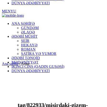
DÜNYA ƏDƏBİYYATI
MENYU
ANA SƏHİFƏ
GÜNDƏM
ƏLAQƏ
ƏDƏBİ MÜHİT
ŞEİR
HEKAYƏ
ROMAN
SATİRA VƏ YUMOR
ƏDƏBİ TƏNQİD
MƏDƏNİYYƏT
Ana səhifə
/
Axtar
İKİNCİ CİNS (QADIN GUŞƏSİ)
DÜNYA ƏDƏBİYYATI
tag/822933/misirdaki-gizem-