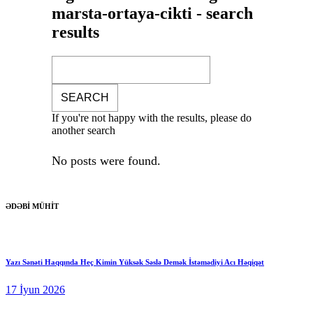
marsta-ortaya-cikti - search
results
If you're not happy with the results, please do
another search
No posts were found.
ƏDƏBİ MÜHİT
Yazı Sənəti Haqqında Heç Kimin Yüksək Səslə Demək İstəmədiyi Acı Həqiqət
17 İyun 2026