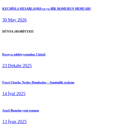
KEÇMİŞLƏ HESABLAŞMA və ya BİR MƏMURUN MEMUARI
30 May 2026
DÜNYA ƏDƏBİYYATI
Koreya ədəbiyyatından 3 kitab
23 Dekabr 2025
Fəxri Uğurlu. Nodar Dumbadze – Səmimilik etalonu
14 İyul 2025
Jozef Banašın yeni romanı
13 İyun 2025