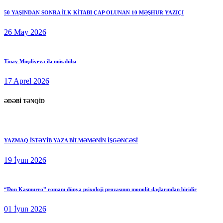
50 YAŞINDAN SONRA İLK KİTABI ÇAP OLUNAN 10 MƏŞHUR YAZIÇI
26 May 2026
Tinay Muşdiyeva ilə müsahibə
17 Aprel 2026
ƏDƏBİ TƏNQİD
YAZMAQ İSTƏYİB YAZA BİLMƏMƏNİN İŞGƏNCƏSİ
19 İyun 2026
“Don Kasmurro” romanı dünya psixoloji prozasının monolit daşlarından biridir
01 İyun 2026