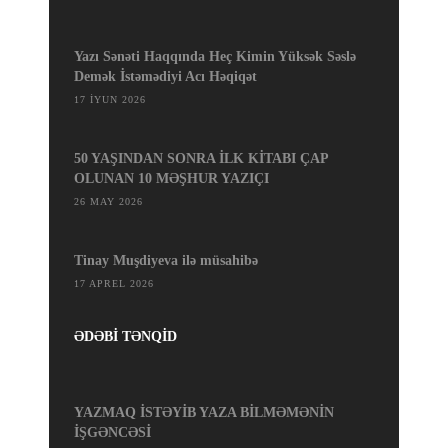
Yazı Sənəti Haqqında Heç Kimin Yüksək Səslə
Demək İstəmədiyi Acı Həqiqət
17 İYUN 2026
50 YAŞINDAN SONRA İLK KİTABI ÇAP
OLUNAN 10 MƏŞHUR YAZIÇI
26 MAY 2026
Tinay Muşdiyeva ilə müsahibə
17 APREL 2026
ƏDƏBİ TƏNQİD
YAZMAQ İSTƏYİB YAZA BİLMƏMƏNİN
İŞGƏNCƏSİ