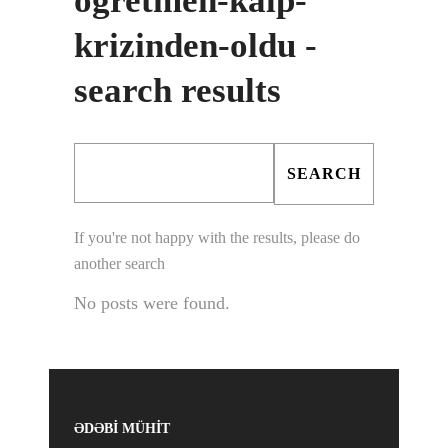
ogretmen-kalp-
krizinden-oldu -
search results
If you're not happy with the results, please do
another search
No posts were found.
ƏDƏBİ MÜHİT