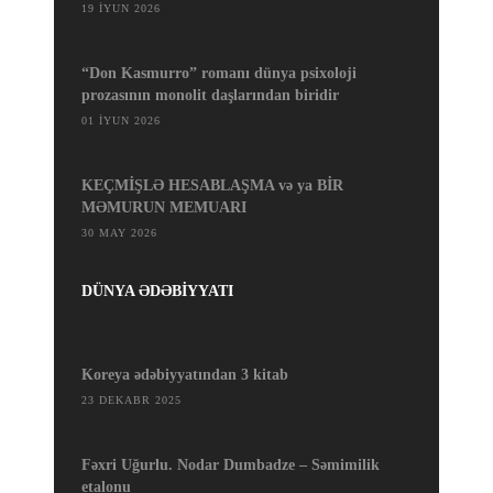
19 İYUN 2026
“Don Kasmurro” romanı dünya psixoloji
prozasının monolit daşlarından biridir
01 İYUN 2026
KEÇMİŞLƏ HESABLAŞMA və ya BİR
MƏMURUN MEMUARI
30 MAY 2026
DÜNYA ƏDƏBİYYATI
Koreya ədəbiyyatından 3 kitab
23 DEKABR 2025
Fəxri Uğurlu. Nodar Dumbadze – Səmimilik
etalonu