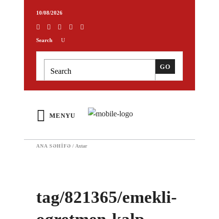
10/08/2026
Search
MENYU
ANA SƏHIFƏ
/
Axtar
tag/821365/emekli-