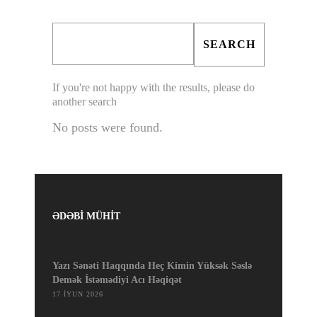
If you're not happy with the results, please do
another search
No posts were found.
ƏDƏBİ MÜHİT
Yazı Sənəti Haqqında Heç Kimin Yüksək Səslə
Demək İstəmədiyi Acı Həqiqət
17 İYUN 2026