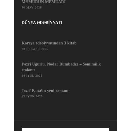
MƏMURUN MEMUARI
30 MAY 2026
DÜNYA ƏDƏBİYYATI
Koreya ədəbiyyatından 3 kitab
23 DEKABR 2025
Fəxri Uğurlu. Nodar Dumbadze – Səmimilik
etalonu
14 İYUL 2025
Jozef Banašın yeni romanı
13 İYUN 2025