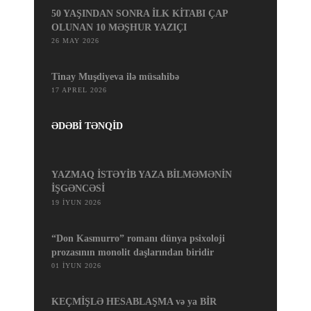
50 YAŞINDAN SONRA İLK KİTABI ÇAP
OLUNAN 10 MƏŞHUR YAZIÇI
26 MAY 2026
Tinay Muşdiyeva ilə müsahibə
17 APREL 2026
ƏDƏBİ TƏNQİD
YAZMAQ İSTƏYİB YAZA BİLMƏMƏNİN
İŞGƏNCƏSİ
19 İYUN 2026
“Don Kasmurro” romanı dünya psixoloji
prozasının monolit daşlarından biridir
01 İYUN 2026
KEÇMİŞLƏ HESABLAŞMA və ya BİR