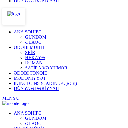
DÜNYA ƏDƏBİYYATI
ANA SƏHİFƏ
GÜNDƏM
ƏLAQƏ
ƏDƏBİ MÜHİT
ŞEİR
HEKAYƏ
ROMAN
SATİRA VƏ YUMOR
ƏDƏBİ TƏNQİD
MƏDƏNİYYƏT
İKİNCİ CİNS (QADIN GUŞƏSİ)
DÜNYA ƏDƏBİYYATI
MENYU
ANA SƏHİFƏ
GÜNDƏM
ƏLAQƏ