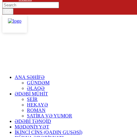
ANA SƏHİFƏ
GÜNDƏM
ƏLAQƏ
ƏDƏBİ MÜHİT
ŞEİR
HEKAYƏ
ROMAN
SATİRA VƏ YUMOR
ƏDƏBİ TƏNQİD
MƏDƏNİYYƏT
İKİNCİ CİNS (QADIN GUŞƏSİ)