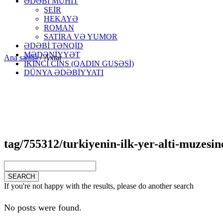
ƏDƏBİ MÜHİT
ŞEİR
HEKAYƏ
ROMAN
SATİRA VƏ YUMOR
ƏDƏBİ TƏNQİD
MƏDƏNİYYƏT
Ana səhifə
/
Axtar
İKİNCİ CİNS (QADIN GUŞƏSİ)
DÜNYA ƏDƏBİYYATI
tag/755312/turkiyenin-ilk-yer-alti-muzesine-
If you're not happy with the results, please do another search
No posts were found.