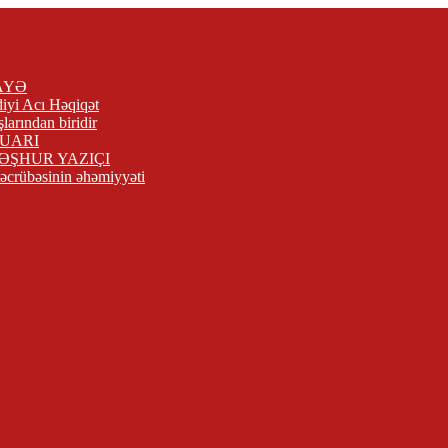
AYƏ
iyi Acı Həqiqət
arından biridir
UARI
MƏŞHUR YAZIÇI
 təcrübəsinin əhəmiyyəti