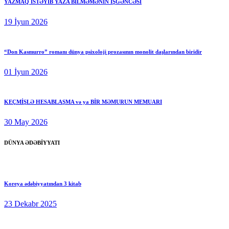
YAZMAQ İSTƏYİB YAZA BİLMƏMƏNİN İŞGƏNCƏSİ
19 İyun 2026
“Don Kasmurro” romanı dünya psixoloji prozasının monolit daşlarından biridir
01 İyun 2026
KEÇMİŞLƏ HESABLAŞMA və ya BİR MƏMURUN MEMUARI
30 May 2026
DÜNYA ƏDƏBİYYATI
Koreya ədəbiyyatından 3 kitab
23 Dekabr 2025