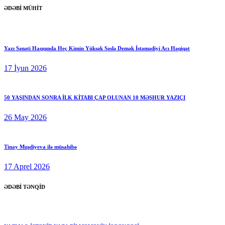
ƏDƏBİ MÜHİT
Yazı Sənəti Haqqında Heç Kimin Yüksək Səslə Demək İstəmədiyi Acı Həqiqət
17 İyun 2026
50 YAŞINDAN SONRA İLK KİTABI ÇAP OLUNAN 10 MƏŞHUR YAZIÇI
26 May 2026
Tinay Muşdiyeva ilə müsahibə
17 Aprel 2026
ƏDƏBİ TƏNQİD