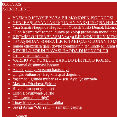
06/08/2026
XƏBƏR LENTİ
YAZMAQ İSTƏYİB YAZA BİLMƏMƏNİN İŞGƏNCƏSİ
YENİ BAŞLAYANLAR ÜÇÜN ƏN YAXŞI 15 QISA HEK
Yazı Sənəti Haqqında Heç Kimin Yüksək Səslə Demək İstəməd
“Don Kasmurro” romanı dünya psixoloji prozasının monolit daşl
KEÇMİŞLƏ HESABLAŞMA və ya BİR MƏMURUN MEM
50 YAŞINDAN SONRA İLK KİTABI ÇAP OLUNAN 10 
İranda etirazçılara qarşı dövlət zorakılığının təhlilində Milgram
XEYİRLƏ ŞƏRİN DAVASI HAQDA DÜŞÜNCƏLƏR
От грусти к веселью
VARLIQ VƏ YOXLUQ BARƏDƏ BİR NEÇƏ KƏLMƏ
Anormal düşünməyi bacarın
Azərbaycan yazıçısının bəxtsizliyi
Çingiz Sultansoy. Heç kim qatil doğulmur.
Yaşamaq uğrunda mübarizə – şeir. Ayla Qasımzadə
Məsumə Əhədova. Şeirlər
Bircə dilim ayın şahidliyi
Elşən Böyükvənd-Şeirlər
“Fahişənin dindarlığı”
Tinay Muşdiyeva ilə müsahibə
Seyid Aynur “Ən Yeni” – zamanın çağırışı
Search