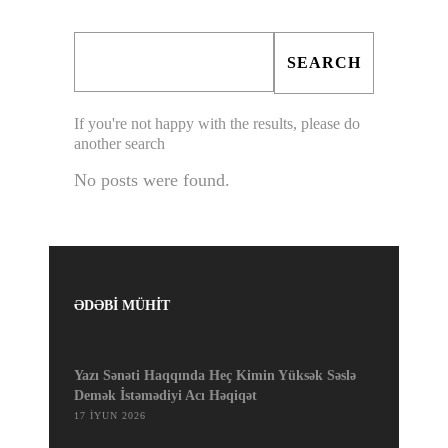
If you're not happy with the results, please do
another search
No posts were found.
ƏDƏBİ MÜHİT
Yazı Sənəti Haqqında Heç Kimin Yüksək Səslə
Demək İstəmədiyi Acı Həqiqət
17 İYUN 2026