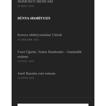
MƏMURUN MEMUARI
30 MAY 2026
DÜNYA ƏDƏBİYYATI
Koreya ədəbiyyatından 3 kitab
23 DEKABR 2025
Fəxri Uğurlu. Nodar Dumbadze – Səmimilik
etalonu
14 İYUL 2025
Jozef Banašın yeni romanı
13 İYUN 2025