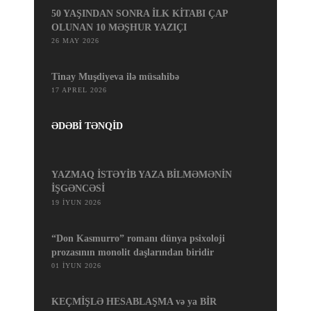
50 YAŞINDAN SONRA İLK KİTABI ÇAP
OLUNAN 10 MƏŞHUR YAZIÇI
26 MAY 2026
Tinay Muşdiyeva ilə müsahibə
17 APREL 2026
ƏDƏBİ TƏNQİD
YAZMAQ İSTƏYİB YAZA BİLMƏMƏNİN
İŞGƏNCƏSİ
19 İYUN 2026
“Don Kasmurro” romanı dünya psixoloji
prozasının monolit daşlarından biridir
01 İYUN 2026
KEÇMİŞLƏ HESABLAŞMA və ya BİR