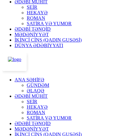
ƏDƏBİ MÜHİT
ŞEİR
HEKAYƏ
ROMAN
SATİRA VƏ YUMOR
ƏDƏBİ TƏNQİD
MƏDƏNİYYƏT
İKİNCİ CİNS (QADIN GUŞƏSİ)
DÜNYA ƏDƏBİYYATI
ANA SƏHİFƏ
GÜNDƏM
ƏLAQƏ
ƏDƏBİ MÜHİT
ŞEİR
HEKAYƏ
ROMAN
SATİRA VƏ YUMOR
ƏDƏBİ TƏNQİD
MƏDƏNİYYƏT
İKİNCİ CİNS (QADIN GUŞƏSİ)