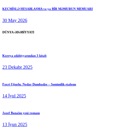
KEÇMİŞLƏ HESABLAŞMA və ya BİR MƏMURUN MEMUARI
30 May 2026
DÜNYA ƏDƏBİYYATI
Koreya ədəbiyyatından 3 kitab
23 Dekabr 2025
Fəxri Uğurlu. Nodar Dumbadze – Səmimilik etalonu
14 İyul 2025
Jozef Banašın yeni romanı
13 İyun 2025