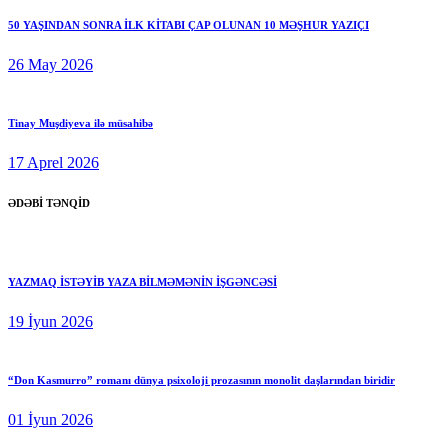
50 YAŞINDAN SONRA İLK KİTABI ÇAP OLUNAN 10 MƏŞHUR YAZIÇI
26 May 2026
Tinay Muşdiyeva ilə müsahibə
17 Aprel 2026
ƏDƏBİ TƏNQİD
YAZMAQ İSTƏYİB YAZA BİLMƏMƏNİN İŞGƏNCƏSİ
19 İyun 2026
“Don Kasmurro” romanı dünya psixoloji prozasının monolit daşlarından biridir
01 İyun 2026