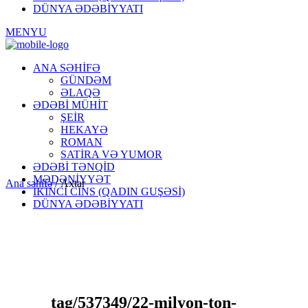
DÜNYA ƏDƏBİYYATI
MENYU
ANA SƏHİFƏ
GÜNDƏM
ƏLAQƏ
ƏDƏBİ MÜHİT
ŞEİR
HEKAYƏ
ROMAN
SATİRA VƏ YUMOR
ƏDƏBİ TƏNQİD
MƏDƏNİYYƏT
Ana səhifə
/
Axtar
İKİNCİ CİNS (QADIN GUŞƏSİ)
DÜNYA ƏDƏBİYYATI
tag/537349/22-milyon-ton-