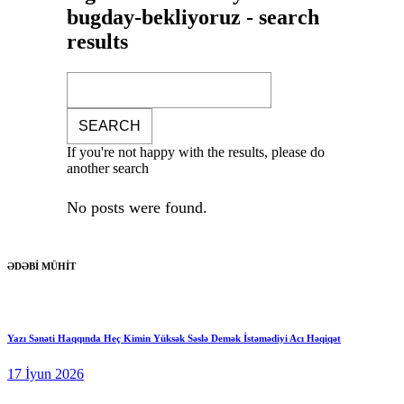
bugday-bekliyoruz - search
results
If you're not happy with the results, please do
another search
No posts were found.
ƏDƏBİ MÜHİT
Yazı Sənəti Haqqında Heç Kimin Yüksək Səslə Demək İstəmədiyi Acı Həqiqət
17 İyun 2026