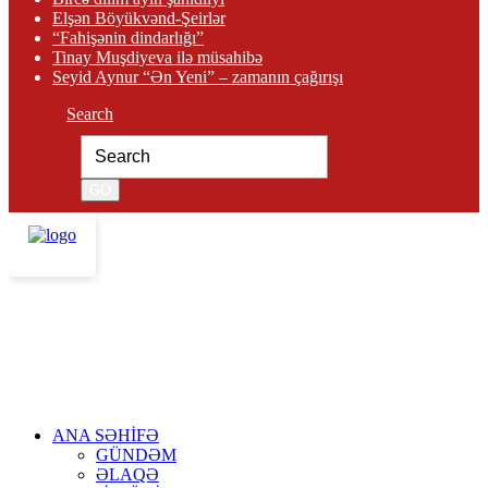
Elşən Böyükvənd-Şeirlər
“Fahişənin dindarlığı”
Tinay Muşdiyeva ilə müsahibə
Seyid Aynur “Ən Yeni” – zamanın çağırışı
Search
ANA SƏHİFƏ
GÜNDƏM
ƏLAQƏ