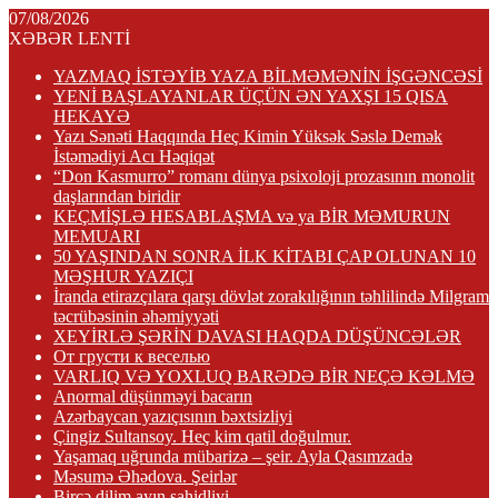
07/08/2026
XƏBƏR LENTİ
YAZMAQ İSTƏYİB YAZA BİLMƏMƏNİN İŞGƏNCƏSİ
YENİ BAŞLAYANLAR ÜÇÜN ƏN YAXŞI 15 QISA
HEKAYƏ
Yazı Sənəti Haqqında Heç Kimin Yüksək Səslə Demək
İstəmədiyi Acı Həqiqət
“Don Kasmurro” romanı dünya psixoloji prozasının monolit
daşlarından biridir
KEÇMİŞLƏ HESABLAŞMA və ya BİR MƏMURUN
MEMUARI
50 YAŞINDAN SONRA İLK KİTABI ÇAP OLUNAN 10
MƏŞHUR YAZIÇI
İranda etirazçılara qarşı dövlət zorakılığının təhlilində Milgram
təcrübəsinin əhəmiyyəti
XEYİRLƏ ŞƏRİN DAVASI HAQDA DÜŞÜNCƏLƏR
От грусти к веселью
VARLIQ VƏ YOXLUQ BARƏDƏ BİR NEÇƏ KƏLMƏ
Anormal düşünməyi bacarın
Azərbaycan yazıçısının bəxtsizliyi
Çingiz Sultansoy. Heç kim qatil doğulmur.
Yaşamaq uğrunda mübarizə – şeir. Ayla Qasımzadə
Məsumə Əhədova. Şeirlər
Bircə dilim ayın şahidliyi