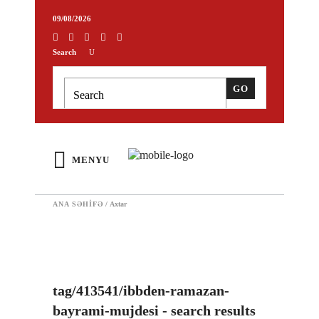
09/08/2026
Search
MENYU
ANA SƏHIFƏ
/
Axtar
tag/413541/ibbden-ramazan-
bayrami-mujdesi - search results