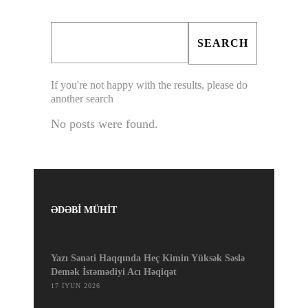
If you're not happy with the results, please do
another search
No posts were found.
ƏDƏBİ MÜHİT
Yazı Sənəti Haqqında Heç Kimin Yüksək Səslə
Demək İstəmədiyi Acı Həqiqət
17 İYUN 2026