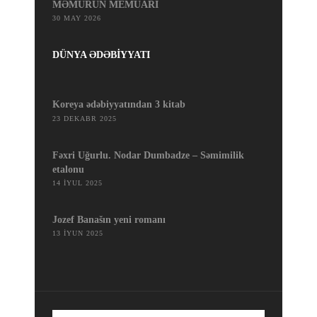
MƏMURUN MEMUARI
30 MAY 2026
DÜNYA ƏDƏBİYYATI
Koreya ədəbiyyatından 3 kitab
23 DEKABR 2025
Fəxri Uğurlu. Nodar Dumbadze – Səmimilik
etalonu
14 İYUL 2025
Jozef Banašın yeni romanı
13 İYUN 2025