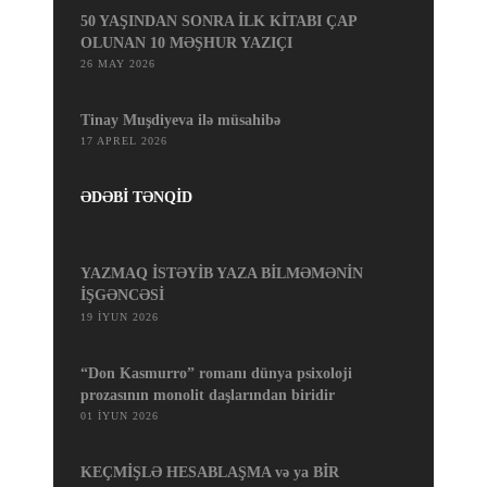
50 YAŞINDAN SONRA İLK KİTABI ÇAP
OLUNAN 10 MƏŞHUR YAZIÇI
26 MAY 2026
Tinay Muşdiyeva ilə müsahibə
17 APREL 2026
ƏDƏBİ TƏNQİD
YAZMAQ İSTƏYİB YAZA BİLMƏMƏNİN
İŞGƏNCƏSİ
19 İYUN 2026
“Don Kasmurro” romanı dünya psixoloji
prozasının monolit daşlarından biridir
01 İYUN 2026
KEÇMİŞLƏ HESABLAŞMA və ya BİR