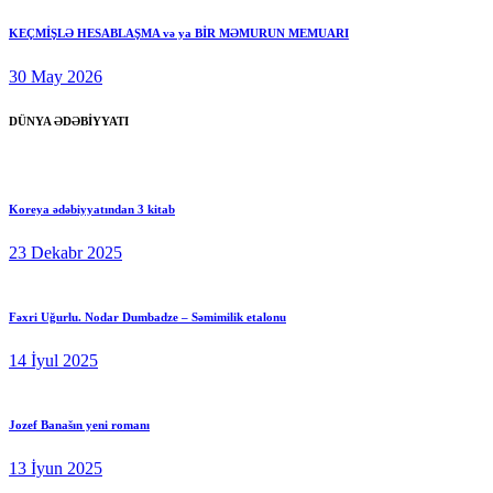
KEÇMİŞLƏ HESABLAŞMA və ya BİR MƏMURUN MEMUARI
30 May 2026
DÜNYA ƏDƏBİYYATI
Koreya ədəbiyyatından 3 kitab
23 Dekabr 2025
Fəxri Uğurlu. Nodar Dumbadze – Səmimilik etalonu
14 İyul 2025
Jozef Banašın yeni romanı
13 İyun 2025