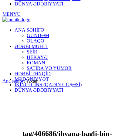
DÜNYA ƏDƏBİYYATI
MENYU
ANA SƏHİFƏ
GÜNDƏM
ƏLAQƏ
ƏDƏBİ MÜHİT
ŞEİR
HEKAYƏ
ROMAN
SATİRA VƏ YUMOR
ƏDƏBİ TƏNQİD
MƏDƏNİYYƏT
Ana səhifə
/
Axtar
İKİNCİ CİNS (QADIN GUŞƏSİ)
DÜNYA ƏDƏBİYYATI
tag/406686/ihvana-bagli-bin-