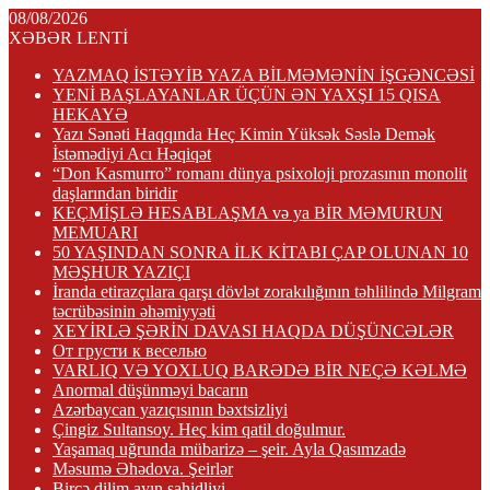
08/08/2026
XƏBƏR LENTİ
YAZMAQ İSTƏYİB YAZA BİLMƏMƏNİN İŞGƏNCƏSİ
YENİ BAŞLAYANLAR ÜÇÜN ƏN YAXŞI 15 QISA
HEKAYƏ
Yazı Sənəti Haqqında Heç Kimin Yüksək Səslə Demək
İstəmədiyi Acı Həqiqət
“Don Kasmurro” romanı dünya psixoloji prozasının monolit
daşlarından biridir
KEÇMİŞLƏ HESABLAŞMA və ya BİR MƏMURUN
MEMUARI
50 YAŞINDAN SONRA İLK KİTABI ÇAP OLUNAN 10
MƏŞHUR YAZIÇI
İranda etirazçılara qarşı dövlət zorakılığının təhlilində Milgram
təcrübəsinin əhəmiyyəti
XEYİRLƏ ŞƏRİN DAVASI HAQDA DÜŞÜNCƏLƏR
От грусти к веселью
VARLIQ VƏ YOXLUQ BARƏDƏ BİR NEÇƏ KƏLMƏ
Anormal düşünməyi bacarın
Azərbaycan yazıçısının bəxtsizliyi
Çingiz Sultansoy. Heç kim qatil doğulmur.
Yaşamaq uğrunda mübarizə – şeir. Ayla Qasımzadə
Məsumə Əhədova. Şeirlər
Bircə dilim ayın şahidliyi