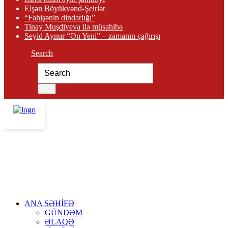
Elşən Böyükvənd-Şeirlər
“Fahişənin dindarlığı”
Tinay Muşdiyeva ilə müsahibə
Seyid Aynur “Ən Yeni” – zamanın çağırışı
Search
ANA SƏHİFƏ
GÜNDƏM
ƏLAQƏ