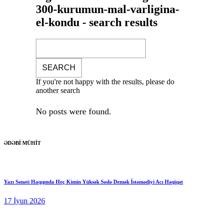
300-kurumun-mal-varligina-
el-kondu - search results
If you're not happy with the results, please do
another search
No posts were found.
ƏDƏBİ MÜHİT
Yazı Sənəti Haqqında Heç Kimin Yüksək Səslə Demək İstəmədiyi Acı Həqiqət
17 İyun 2026