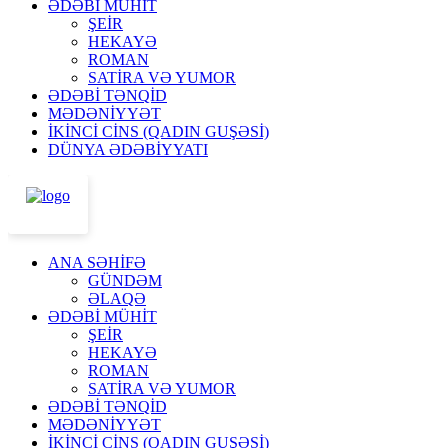
ƏDƏBİ MÜHİT
ŞEİR
HEKAYƏ
ROMAN
SATİRA VƏ YUMOR
ƏDƏBİ TƏNQİD
MƏDƏNİYYƏT
İKİNCİ CİNS (QADIN GUŞƏSİ)
DÜNYA ƏDƏBİYYATI
ANA SƏHİFƏ
GÜNDƏM
ƏLAQƏ
ƏDƏBİ MÜHİT
ŞEİR
HEKAYƏ
ROMAN
SATİRA VƏ YUMOR
ƏDƏBİ TƏNQİD
MƏDƏNİYYƏT
İKİNCİ CİNS (QADIN GUŞƏSİ)