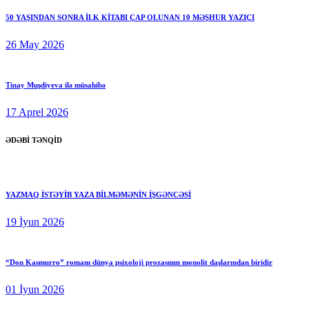
50 YAŞINDAN SONRA İLK KİTABI ÇAP OLUNAN 10 MƏŞHUR YAZIÇI
26 May 2026
Tinay Muşdiyeva ilə müsahibə
17 Aprel 2026
ƏDƏBİ TƏNQİD
YAZMAQ İSTƏYİB YAZA BİLMƏMƏNİN İŞGƏNCƏSİ
19 İyun 2026
“Don Kasmurro” romanı dünya psixoloji prozasının monolit daşlarından biridir
01 İyun 2026