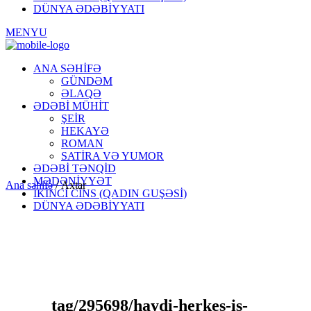
DÜNYA ƏDƏBİYYATI
MENYU
ANA SƏHİFƏ
GÜNDƏM
ƏLAQƏ
ƏDƏBİ MÜHİT
ŞEİR
HEKAYƏ
ROMAN
SATİRA VƏ YUMOR
ƏDƏBİ TƏNQİD
MƏDƏNİYYƏT
Ana səhifə
/
Axtar
İKİNCİ CİNS (QADIN GUŞƏSİ)
DÜNYA ƏDƏBİYYATI
tag/295698/haydi-herkes-is-