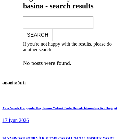
basina - search results
If you're not happy with the results, please do
another search
No posts were found.
ƏDƏBİ MÜHİT
Yazı Sənəti Haqqında Heç Kimin Yüksək Səslə Demək İstəmədiyi Acı Həqiqət
17 İyun 2026
50 YAŞINDAN SONRA İLK KİTABI ÇAP OLUNAN 10 MƏŞHUR YAZIÇI