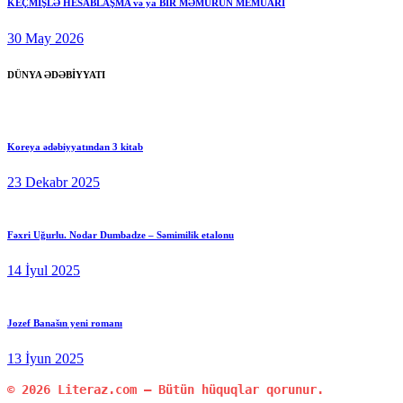
KEÇMİŞLƏ HESABLAŞMA və ya BİR MƏMURUN MEMUARI
30 May 2026
DÜNYA ƏDƏBİYYATI
Koreya ədəbiyyatından 3 kitab
23 Dekabr 2025
Fəxri Uğurlu. Nodar Dumbadze – Səmimilik etalonu
14 İyul 2025
Jozef Banašın yeni romanı
13 İyun 2025
© 2026 Literaz.com — Bütün hüquqlar qorunur.