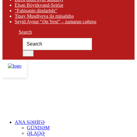
Elşən Böyükvənd-Şeirlər
“Fahişənin dindarlığı”
Tinay Muşdiyeva ilə müsahibə
Seyid Aynur “Ən Yeni” – zamanın çağırışı
Search
ANA SƏHİFƏ
GÜNDƏM
ƏLAQƏ