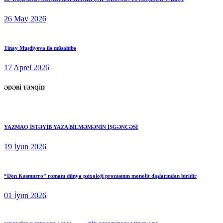
26 May 2026
Tinay Muşdiyeva ilə müsahibə
17 Aprel 2026
ƏDƏBİ TƏNQİD
YAZMAQ İSTƏYİB YAZA BİLMƏMƏNİN İŞGƏNCƏSİ
19 İyun 2026
“Don Kasmurro” romanı dünya psixoloji prozasının monolit daşlarından biridir
01 İyun 2026