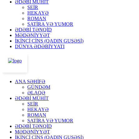
ƏDƏBİ MÜHİT
ŞEİR
HEKAYƏ
ROMAN
SATİRA VƏ YUMOR
ƏDƏBİ TƏNQİD
MƏDƏNİYYƏT
İKİNCİ CİNS (QADIN GUŞƏSİ)
DÜNYA ƏDƏBİYYATI
ANA SƏHİFƏ
GÜNDƏM
ƏLAQƏ
ƏDƏBİ MÜHİT
ŞEİR
HEKAYƏ
ROMAN
SATİRA VƏ YUMOR
ƏDƏBİ TƏNQİD
MƏDƏNİYYƏT
İKİNCİ CİNS (QADIN GUŞƏSİ)