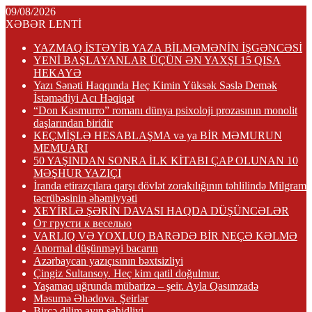
09/08/2026
XƏBƏR LENTİ
YAZMAQ İSTƏYİB YAZA BİLMƏMƏNİN İŞGƏNCƏSİ
YENİ BAŞLAYANLAR ÜÇÜN ƏN YAXŞI 15 QISA
HEKAYƏ
Yazı Sənəti Haqqında Heç Kimin Yüksək Səslə Demək
İstəmədiyi Acı Həqiqət
“Don Kasmurro” romanı dünya psixoloji prozasının monolit
daşlarından biridir
KEÇMİŞLƏ HESABLAŞMA və ya BİR MƏMURUN
MEMUARI
50 YAŞINDAN SONRA İLK KİTABI ÇAP OLUNAN 10
MƏŞHUR YAZIÇI
İranda etirazçılara qarşı dövlət zorakılığının təhlilində Milgram
təcrübəsinin əhəmiyyəti
XEYİRLƏ ŞƏRİN DAVASI HAQDA DÜŞÜNCƏLƏR
От грусти к веселью
VARLIQ VƏ YOXLUQ BARƏDƏ BİR NEÇƏ KƏLMƏ
Anormal düşünməyi bacarın
Azərbaycan yazıçısının bəxtsizliyi
Çingiz Sultansoy. Heç kim qatil doğulmur.
Yaşamaq uğrunda mübarizə – şeir. Ayla Qasımzadə
Məsumə Əhədova. Şeirlər
Bircə dilim ayın şahidliyi