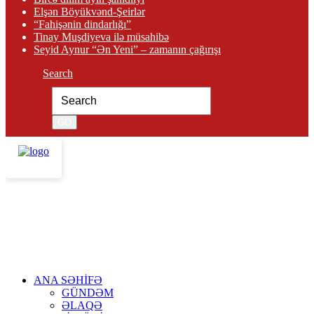
Elşən Böyükvənd-Şeirlər
“Fahişənin dindarlığı”
Tinay Muşdiyeva ilə müsahibə
Seyid Aynur “Ən Yeni” – zamanın çağırışı
Search
ANA SƏHİFƏ
GÜNDƏM
ƏLAQƏ