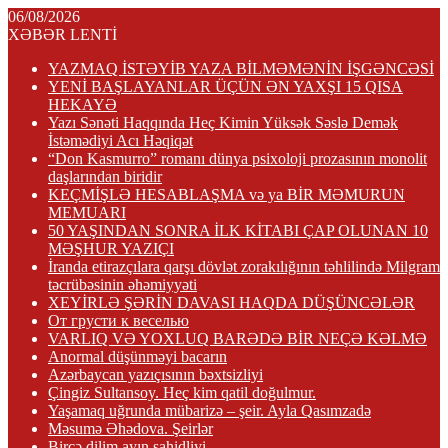
06/08/2026
XƏBƏR LENTİ
YAZMAQ İSTƏYİB YAZA BİLMƏMƏNİN İŞGƏNCƏSİ
YENİ BAŞLAYANLAR ÜÇÜN ƏN YAXŞI 15 QISA
HEKAYƏ
Yazı Sənəti Haqqında Heç Kimin Yüksək Səslə Demək
İstəmədiyi Acı Həqiqət
“Don Kasmurro” romanı dünya psixoloji prozasının monolit
daşlarından biridir
KEÇMİŞLƏ HESABLAŞMA və ya BİR MƏMURUN
MEMUARI
50 YAŞINDAN SONRA İLK KİTABI ÇAP OLUNAN 10
MƏŞHUR YAZIÇI
İranda etirazçılara qarşı dövlət zorakılığının təhlilində Milgram
təcrübəsinin əhəmiyyəti
XEYİRLƏ ŞƏRİN DAVASI HAQDA DÜŞÜNCƏLƏR
От грусти к веселью
VARLIQ VƏ YOXLUQ BARƏDƏ BİR NEÇƏ KƏLMƏ
Anormal düşünməyi bacarın
Azərbaycan yazıçısının bəxtsizliyi
Çingiz Sultansoy. Heç kim qatil doğulmur.
Yaşamaq uğrunda mübarizə – şeir. Ayla Qasımzadə
Məsumə Əhədova. Şeirlər
Bircə dilim ayın şahidliyi