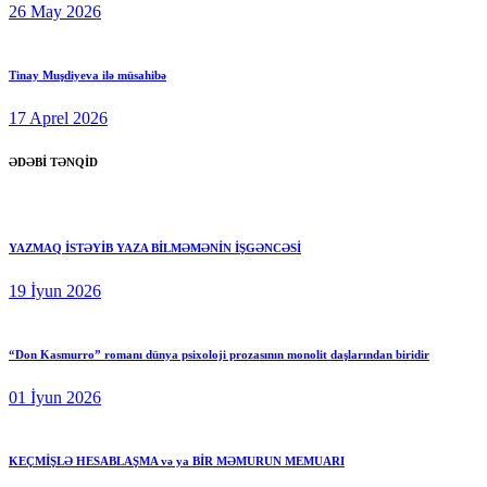
26 May 2026
Tinay Muşdiyeva ilə müsahibə
17 Aprel 2026
ƏDƏBİ TƏNQİD
YAZMAQ İSTƏYİB YAZA BİLMƏMƏNİN İŞGƏNCƏSİ
19 İyun 2026
“Don Kasmurro” romanı dünya psixoloji prozasının monolit daşlarından biridir
01 İyun 2026
KEÇMİŞLƏ HESABLAŞMA və ya BİR MƏMURUN MEMUARI