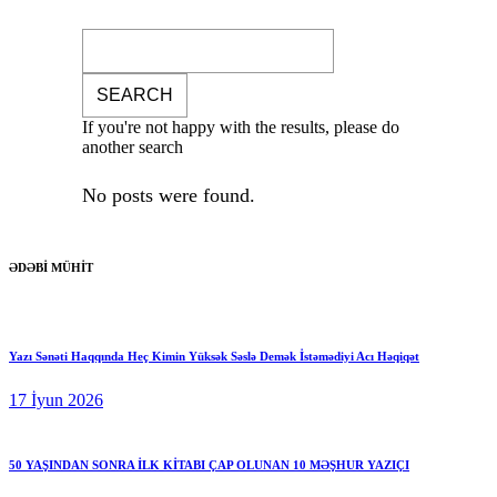
If you're not happy with the results, please do
another search
No posts were found.
ƏDƏBİ MÜHİT
Yazı Sənəti Haqqında Heç Kimin Yüksək Səslə Demək İstəmədiyi Acı Həqiqət
17 İyun 2026
50 YAŞINDAN SONRA İLK KİTABI ÇAP OLUNAN 10 MƏŞHUR YAZIÇI