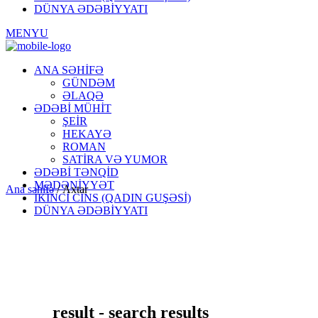
DÜNYA ƏDƏBİYYATI
MENYU
ANA SƏHİFƏ
GÜNDƏM
ƏLAQƏ
ƏDƏBİ MÜHİT
ŞEİR
HEKAYƏ
ROMAN
SATİRA VƏ YUMOR
ƏDƏBİ TƏNQİD
MƏDƏNİYYƏT
Ana səhifə
/
Axtar
İKİNCİ CİNS (QADIN GUŞƏSİ)
DÜNYA ƏDƏBİYYATI
result - search results