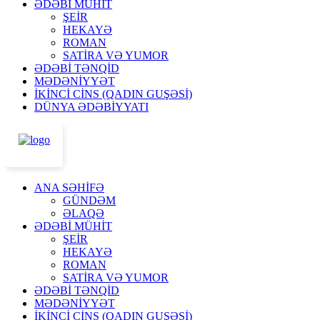
ƏDƏBİ MÜHİT
ŞEİR
HEKAYƏ
ROMAN
SATİRA VƏ YUMOR
ƏDƏBİ TƏNQİD
MƏDƏNİYYƏT
İKİNCİ CİNS (QADIN GUŞƏSİ)
DÜNYA ƏDƏBİYYATI
ANA SƏHİFƏ
GÜNDƏM
ƏLAQƏ
ƏDƏBİ MÜHİT
ŞEİR
HEKAYƏ
ROMAN
SATİRA VƏ YUMOR
ƏDƏBİ TƏNQİD
MƏDƏNİYYƏT
İKİNCİ CİNS (QADIN GUŞƏSİ)