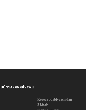
DÜNYA ƏDƏBİYYATI
Koreya ədəbiyyatından
3 kitab
23 DEKABR 2025