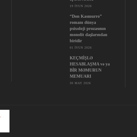
19 İYUN 2026
“Don Kasmurro”
romanı dünya
psixoloji prozasının
monolit daşlarından
biridir
01 İYUN 2026
KEÇMİŞLƏ
HESABLAŞMA və ya
BİR MƏMURUN
MEMUARI
30 MAY 2026
 