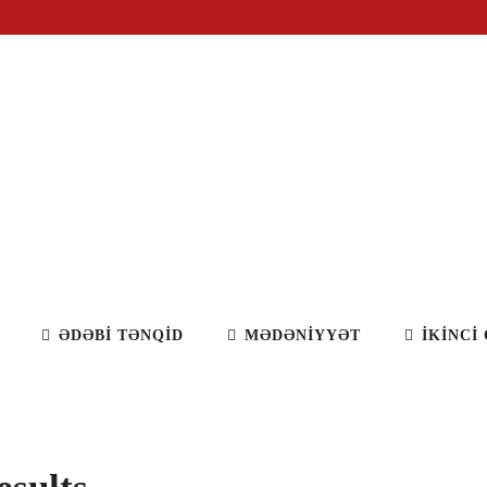
İT
ƏDƏBİ TƏNQİD
MƏDƏNİYYƏT
İKİNCİ CİNS 
ƏDƏBİ TƏNQİD
MƏDƏNİYYƏT
İKİNCİ