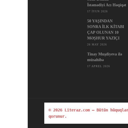
İstəmədiyi Acı Həqiqət
17 İYUN 2026
50 YAŞINDAN
SONRA İLK KİTABI
ÇAP OLUNAN 10
MƏŞHUR YAZIÇI
26 MAY 2026
Tinay Muşdiyeva ilə
müsahibə
17 APREL 2026
© 2026 Literaz.com — Bütün hüquqlar
qorunur.