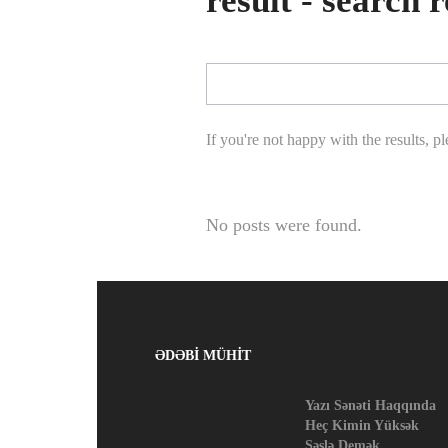
result - search r
If you're not happy with the results, p
No posts were found.
ƏDƏBİ MÜHİT
Yazı Sənəti Haqqında
Heç Kimin Yüksək
Səslə Demək