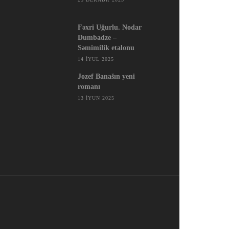
Fəxri Uğurlu. Nodar
Dumbadze –
Səmimilik etalonu
14 İYUL 2025
Jozef Banašın yeni
romanı
13 İYUN 2025