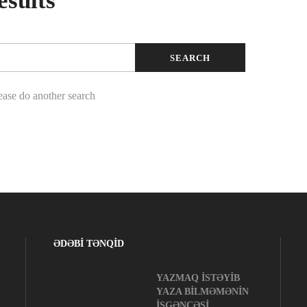
esults
lease do another search
ƏDƏBİ TƏNQİD
YAZMAQ İSTƏYİB
YAZA BİLMƏMƏNİN
İŞGƏNCƏSİ