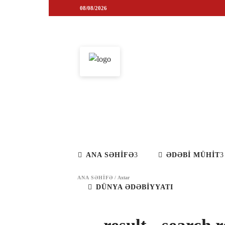
ANA SƏHİFƏ
ƏDƏBİ MÜH
08/08/2026
ANA SƏHİFƏ
ƏDƏBİ MÜHİT
ANA SƏHIFƏ
/
Axtar
DÜNYA ƏDƏBİYYATI