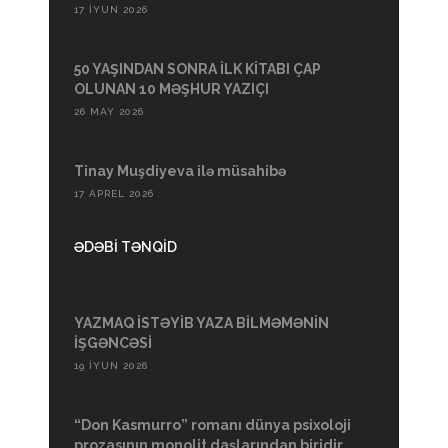
17 İYUN 2026
50 YAŞINDAN SONRA İLK KİTABI ÇAP
OLUNAN 10 MƏŞHUR YAZIÇI
26 MAY 2026
Tinay Muşdiyeva ilə müsahibə
17 APREL 2026
ƏDƏBİ TƏNQİD
YAZMAQ İSTƏYİB YAZA BİLMƏMƏNİN
İŞGƏNCƏSİ
19 İYUN 2026
“Don Kasmurro” romanı dünya psixoloji
prozasının monolit daşlarından biridir