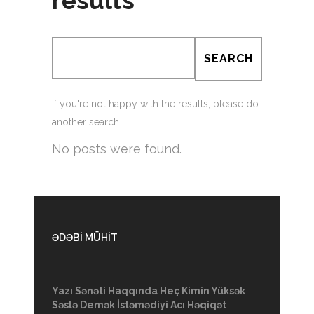
results
If you're not happy with the results, please do
another search
No posts were found.
ƏDƏBİ MÜHİT
Yazı Sənəti Haqqında Heç Kimin Yüksək
Səslə Demək İstəmədiyi Acı Həqiqət