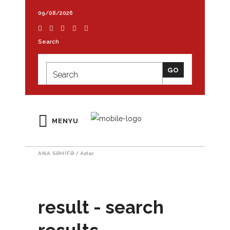
09/08/2026
Search
MENYU
ANA SƏHIFƏ
/
Axtar
result - search