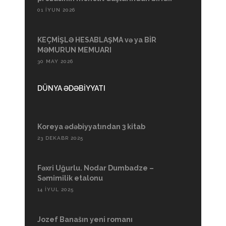
01 İYUN 2026
KEÇMİŞLƏ HESABLAŞMA və ya BİR
MƏMURUN MEMUARI
30 MAY 2026
DÜNYA ƏDƏBİYYATI
Koreya ədəbiyyatından 3 kitab
23 DEKABR 2025
Fəxri Uğurlu. Nodar Dumbadze –
Səmimilik etalonu
14 İYUL 2025
Jozef Banašın yeni romanı