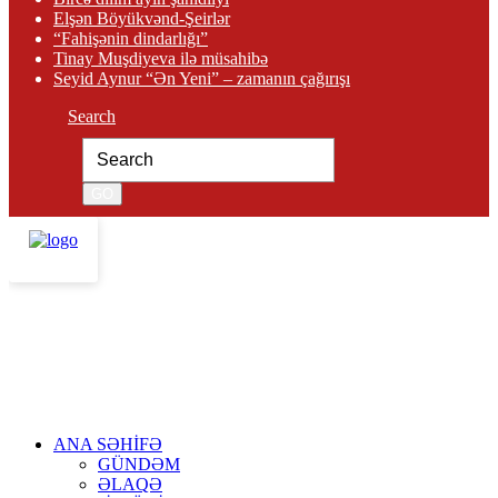
Elşən Böyükvənd-Şeirlər
“Fahişənin dindarlığı”
Tinay Muşdiyeva ilə müsahibə
Seyid Aynur “Ən Yeni” – zamanın çağırışı
Search
ANA SƏHİFƏ
GÜNDƏM
ƏLAQƏ