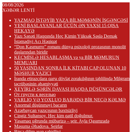
08/08/2026
XƏBƏR LENTİ
YAZMAQ İSTƏYİB YAZA BİLMƏMƏNİN İŞGƏNCƏSİ
YENİ BAŞLAYANLAR ÜÇÜN ƏN YAXŞI 15 QISA
HEKAYƏ
Yazı Sənəti Haqqında Heç Kimin Yüksək Səslə Demək
İstəmədiyi Acı Həqiqət
“Don Kasmurro” romanı dünya psixoloji prozasının monolit
daşlarından biridir
KEÇMİŞLƏ HESABLAŞMA və ya BİR MƏMURUN
MEMUARI
50 YAŞINDAN SONRA İLK KİTABI ÇAP OLUNAN 10
MƏŞHUR YAZIÇI
İranda etirazçılara qarşı dövlət zorakılığının təhlilində Milgram
təcrübəsinin əhəmiyyəti
XEYİRLƏ ŞƏRİN DAVASI HAQDA DÜŞÜNCƏLƏR
От грусти к веселью
VARLIQ VƏ YOXLUQ BARƏDƏ BİR NEÇƏ KƏLMƏ
Anormal düşünməyi bacarın
Azərbaycan yazıçısının bəxtsizliyi
Çingiz Sultansoy. Heç kim qatil doğulmur.
Yaşamaq uğrunda mübarizə – şeir. Ayla Qasımzadə
Məsumə Əhədova. Şeirlər
Bircə dilim ayın şahidliyi