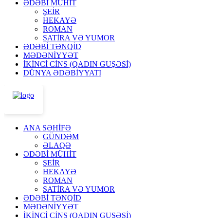
ƏDƏBİ MÜHİT
ŞEİR
HEKAYƏ
ROMAN
SATİRA VƏ YUMOR
ƏDƏBİ TƏNQİD
MƏDƏNİYYƏT
İKİNCİ CİNS (QADIN GUŞƏSİ)
DÜNYA ƏDƏBİYYATI
ANA SƏHİFƏ
GÜNDƏM
ƏLAQƏ
ƏDƏBİ MÜHİT
ŞEİR
HEKAYƏ
ROMAN
SATİRA VƏ YUMOR
ƏDƏBİ TƏNQİD
MƏDƏNİYYƏT
İKİNCİ CİNS (QADIN GUŞƏSİ)