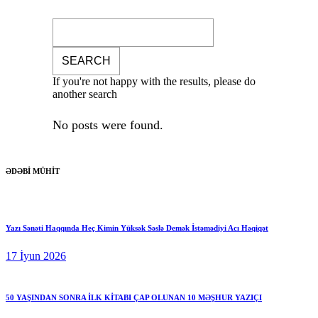
If you're not happy with the results, please do
another search
No posts were found.
ƏDƏBİ MÜHİT
Yazı Sənəti Haqqında Heç Kimin Yüksək Səslə Demək İstəmədiyi Acı Həqiqət
17 İyun 2026
50 YAŞINDAN SONRA İLK KİTABI ÇAP OLUNAN 10 MƏŞHUR YAZIÇI