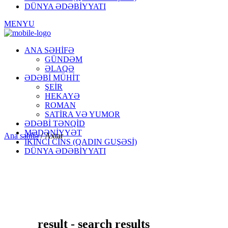
DÜNYA ƏDƏBİYYATI
MENYU
ANA SƏHİFƏ
GÜNDƏM
ƏLAQƏ
ƏDƏBİ MÜHİT
ŞEİR
HEKAYƏ
ROMAN
SATİRA VƏ YUMOR
ƏDƏBİ TƏNQİD
MƏDƏNİYYƏT
Ana səhifə
/
Axtar
İKİNCİ CİNS (QADIN GUŞƏSİ)
DÜNYA ƏDƏBİYYATI
result - search results