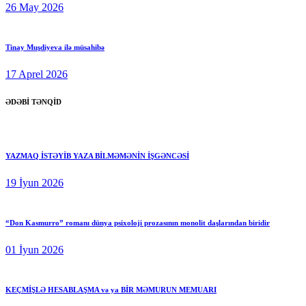
26 May 2026
Tinay Muşdiyeva ilə müsahibə
17 Aprel 2026
ƏDƏBİ TƏNQİD
YAZMAQ İSTƏYİB YAZA BİLMƏMƏNİN İŞGƏNCƏSİ
19 İyun 2026
“Don Kasmurro” romanı dünya psixoloji prozasının monolit daşlarından biridir
01 İyun 2026
KEÇMİŞLƏ HESABLAŞMA və ya BİR MƏMURUN MEMUARI