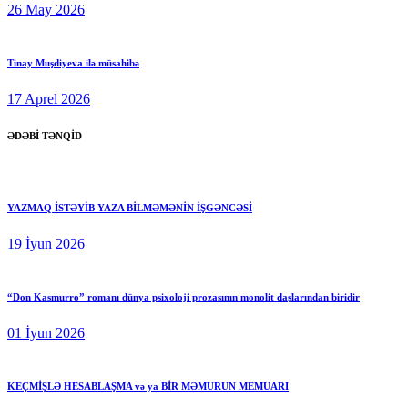
26 May 2026
Tinay Muşdiyeva ilə müsahibə
17 Aprel 2026
ƏDƏBİ TƏNQİD
YAZMAQ İSTƏYİB YAZA BİLMƏMƏNİN İŞGƏNCƏSİ
19 İyun 2026
“Don Kasmurro” romanı dünya psixoloji prozasının monolit daşlarından biridir
01 İyun 2026
KEÇMİŞLƏ HESABLAŞMA və ya BİR MƏMURUN MEMUARI