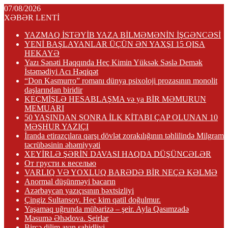
07/08/2026
XƏBƏR LENTİ
YAZMAQ İSTƏYİB YAZA BİLMƏMƏNİN İŞGƏNCƏSİ
YENİ BAŞLAYANLAR ÜÇÜN ƏN YAXŞI 15 QISA
HEKAYƏ
Yazı Sənəti Haqqında Heç Kimin Yüksək Səslə Demək
İstəmədiyi Acı Həqiqət
“Don Kasmurro” romanı dünya psixoloji prozasının monolit
daşlarından biridir
KEÇMİŞLƏ HESABLAŞMA və ya BİR MƏMURUN
MEMUARI
50 YAŞINDAN SONRA İLK KİTABI ÇAP OLUNAN 10
MƏŞHUR YAZIÇI
İranda etirazçılara qarşı dövlət zorakılığının təhlilində Milgram
təcrübəsinin əhəmiyyəti
XEYİRLƏ ŞƏRİN DAVASI HAQDA DÜŞÜNCƏLƏR
От грусти к веселью
VARLIQ VƏ YOXLUQ BARƏDƏ BİR NEÇƏ KƏLMƏ
Anormal düşünməyi bacarın
Azərbaycan yazıçısının bəxtsizliyi
Çingiz Sultansoy. Heç kim qatil doğulmur.
Yaşamaq uğrunda mübarizə – şeir. Ayla Qasımzadə
Məsumə Əhədova. Şeirlər
Bircə dilim ayın şahidliyi