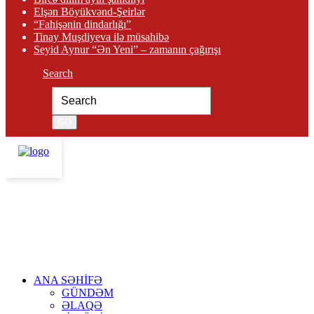
Elşən Böyükvənd-Şeirlər
“Fahişənin dindarlığı”
Tinay Muşdiyeva ilə müsahibə
Seyid Aynur “Ən Yeni” – zamanın çağırışı
Search
ANA SƏHİFƏ
GÜNDƏM
ƏLAQƏ