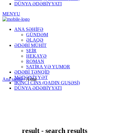
DÜNYA ƏDƏBİYYATI
MENYU
ANA SƏHİFƏ
GÜNDƏM
ƏLAQƏ
ƏDƏBİ MÜHİT
ŞEİR
HEKAYƏ
ROMAN
SATİRA VƏ YUMOR
ƏDƏBİ TƏNQİD
MƏDƏNİYYƏT
Ana səhifə
/
Axtar
İKİNCİ CİNS (QADIN GUŞƏSİ)
DÜNYA ƏDƏBİYYATI
result - search results