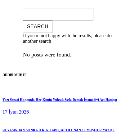
If you're not happy with the results, please do
another search
No posts were found.
ƏDƏBİ MÜHİT
Yazı Sənəti Haqqında Heç Kimin Yüksək Səslə Demək İstəmədiyi Acı Həqiqət
17 İyun 2026
50 YAŞINDAN SONRA İLK KİTABI ÇAP OLUNAN 10 MƏŞHUR YAZIÇI