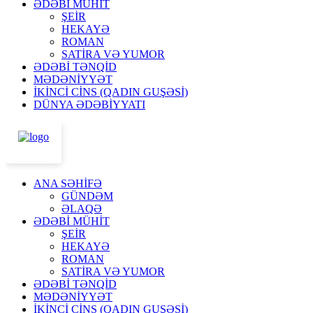
ƏDƏBİ MÜHİT
ŞEİR
HEKAYƏ
ROMAN
SATİRA VƏ YUMOR
ƏDƏBİ TƏNQİD
MƏDƏNİYYƏT
İKİNCİ CİNS (QADIN GUŞƏSİ)
DÜNYA ƏDƏBİYYATI
ANA SƏHİFƏ
GÜNDƏM
ƏLAQƏ
ƏDƏBİ MÜHİT
ŞEİR
HEKAYƏ
ROMAN
SATİRA VƏ YUMOR
ƏDƏBİ TƏNQİD
MƏDƏNİYYƏT
İKİNCİ CİNS (QADIN GUŞƏSİ)