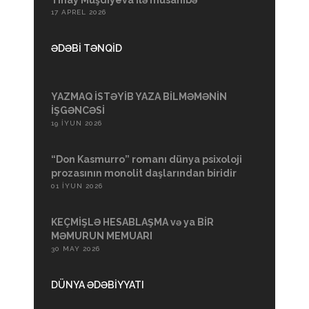
17 APREL 2026
ƏDƏBİ TƏNQİD
YAZMAQ İSTƏYİB YAZA BİLMƏMƏNİN
İŞGƏNCƏSİ
19 İYUN 2026
“Don Kasmurro” romanı dünya psixoloji
prozasının monolit daşlarından biridir
01 İYUN 2026
KEÇMİŞLƏ HESABLAŞMA və ya BİR
MƏMURUN MEMUARI
30 MAY 2026
DÜNYA ƏDƏBİYYATI