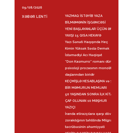
09/08/2026
YAZMAQ İSTƏYİB YAZA
XƏBƏR LENTİ
BİLMƏMƏNİN İŞGƏNCƏSİ
YENİ BAŞLAYANLAR ÜÇÜN ƏN
YAXŞI 15 QISA HEKAYƏ
Yazı Sənəti Haqqında Heç
Kimin Yüksək Səslə Demək
İstəmədiyi Acı Həqiqət
“Don Kasmurro” romanı dünya
psixoloji prozasının monolit
daşlarından biridir
KEÇMİŞLƏ HESABLAŞMA və ya
BİR MƏMURUN MEMUARI
50 YAŞINDAN SONRA İLK KİTABI
ÇAP OLUNAN 10 MƏŞHUR
YAZIÇI
İranda etirazçılara qarşı dövlət
zorakılığının təhlilində Milgram
təcrübəsinin əhəmiyyəti