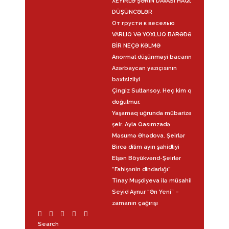
XEYİRLƏ ŞƏRİN DAVASI HAQDA
DÜŞÜNCƏLƏR
От грусти к веселью
VARLIQ VƏ YOXLUQ BARƏDƏ
BİR NEÇƏ KƏLMƏ
Anormal düşünməyi bacarın
Azərbaycan yazıçısının
bəxtsizliyi
Çingiz Sultansoy. Heç kim qatil
doğulmur.
Yaşamaq uğrunda mübarizə –
şeir. Ayla Qasımzadə
Məsumə Əhədova. Şeirlər
Bircə dilim ayın şahidliyi
Elşən Böyükvənd-Şeirlər
“Fahişənin dindarlığı”
Tinay Muşdiyeva ilə müsahibə
Seyid Aynur “Ən Yeni” –
zamanın çağırışı
Search