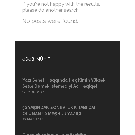
If you're not happy with the results,
please do another search
No posts were found.
ƏDƏBİ MÜHİT
Yazı Sənəti Haqqında Heç Kimin Yüksək
Səslə Demək İstəmədiyi Acı Həqiqət
17 İYUN 2026
50 YAŞINDAN SONRA İLK KİTABI ÇAP
OLUNAN 10 MƏŞHUR YAZIÇI
26 MAY 2026
Tinay Muşdiyeva ilə müsahibə