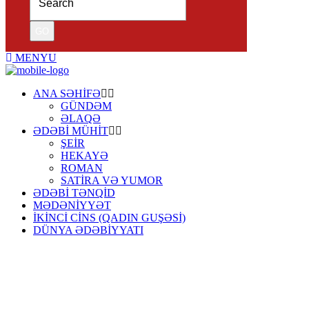
MENYU
ANA SƏHİFƏ
GÜNDƏM
ƏLAQƏ
ƏDƏBİ MÜHİT
ŞEİR
HEKAYƏ
ROMAN
SATİRA VƏ YUMOR
ƏDƏBİ TƏNQİD
MƏDƏNİYYƏT
İKİNCİ CİNS (QADIN GUŞƏSİ)
DÜNYA ƏDƏBİYYATI