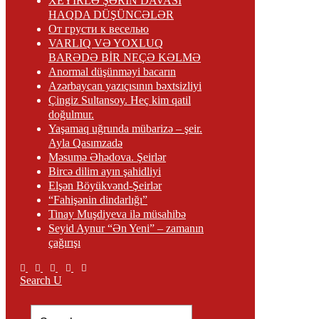
XEYİRLƏ ŞƏRİN DAVASI
HAQDA DÜŞÜNCƏLƏR
От грусти к веселью
VARLIQ VƏ YOXLUQ
BARƏDƏ BİR NEÇƏ KƏLMƏ
Anormal düşünməyi bacarın
Azərbaycan yazıçısının bəxtsizliyi
Çingiz Sultansoy. Heç kim qatil
doğulmur.
Yaşamaq uğrunda mübarizə – şeir.
Ayla Qasımzadə
Məsumə Əhədova. Şeirlər
Bircə dilim ayın şahidliyi
Elşən Böyükvənd-Şeirlər
“Fahişənin dindarlığı”
Tinay Muşdiyeva ilə müsahibə
Seyid Aynur “Ən Yeni” – zamanın
çağırışı
Search