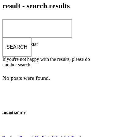
result - search results
Ana səhifə
/
Axtar
If you're not happy with the results, please do
another search
No posts were found.
ƏDƏBİ MÜHİT