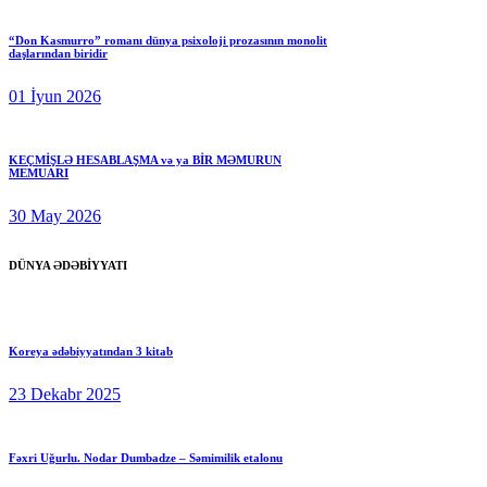
“Don Kasmurro” romanı dünya psixoloji prozasının monolit
daşlarından biridir
01 İyun 2026
KEÇMİŞLƏ HESABLAŞMA və ya BİR MƏMURUN
MEMUARI
30 May 2026
DÜNYA ƏDƏBİYYATI
Koreya ədəbiyyatından 3 kitab
23 Dekabr 2025
Fəxri Uğurlu. Nodar Dumbadze – Səmimilik etalonu