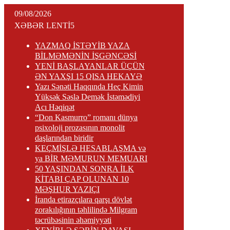
09/08/2026
XƏBƏR LENTİ
YAZMAQ İSTƏYİB YAZA
BİLMƏMƏNİN İŞGƏNCƏSİ
YENİ BAŞLAYANLAR ÜÇÜN
ƏN YAXŞI 15 QISA HEKAYƏ
Yazı Sənəti Haqqında Heç Kimin
Yüksək Səslə Demək İstəmədiyi
Acı Həqiqət
“Don Kasmurro” romanı dünya
psixoloji prozasının monolit
daşlarından biridir
KEÇMİŞLƏ HESABLAŞMA və
ya BİR MƏMURUN MEMUARI
50 YAŞINDAN SONRA İLK
KİTABI ÇAP OLUNAN 10
MƏŞHUR YAZIÇI
İranda etirazçılara qarşı dövlət
zorakılığının təhlilində Milgram
təcrübəsinin əhəmiyyəti