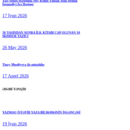
Yazı Sənəti Haqqında Heç Kimin Yüksək Səslə Demək
İstəmədiyi Acı Həqiqət
17 İyun 2026
50 YAŞINDAN SONRA İLK KİTABI ÇAP OLUNAN 10
MƏŞHUR YAZIÇI
26 May 2026
Tinay Muşdiyeva ilə müsahibə
17 Aprel 2026
ƏDƏBİ TƏNQİD
YAZMAQ İSTƏYİB YAZA BİLMƏMƏNİN İŞGƏNCƏSİ
19 İyun 2026