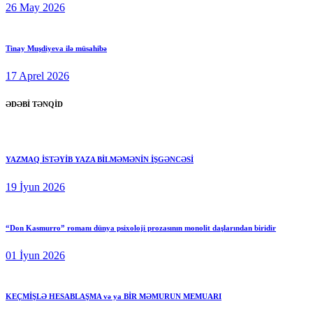
26 May 2026
Tinay Muşdiyeva ilə müsahibə
17 Aprel 2026
ƏDƏBİ TƏNQİD
YAZMAQ İSTƏYİB YAZA BİLMƏMƏNİN İŞGƏNCƏSİ
19 İyun 2026
“Don Kasmurro” romanı dünya psixoloji prozasının monolit daşlarından biridir
01 İyun 2026
KEÇMİŞLƏ HESABLAŞMA və ya BİR MƏMURUN MEMUARI