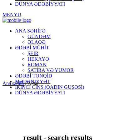
DÜNYA ƏDƏBİYYATI
MENYU
ANA SƏHİFƏ
GÜNDƏM
ƏLAQƏ
ƏDƏBİ MÜHİT
ŞEİR
HEKAYƏ
ROMAN
SATİRA VƏ YUMOR
ƏDƏBİ TƏNQİD
MƏDƏNİYYƏT
Ana səhifə
/
Axtar
İKİNCİ CİNS (QADIN GUŞƏSİ)
DÜNYA ƏDƏBİYYATI
result - search results