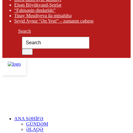
Elşən Böyükvənd-Şeirlər
“Fahişənin dindarlığı”
Tinay Muşdiyeva ilə müsahibə
Seyid Aynur “Ən Yeni” – zamanın çağırışı
Search
ANA SƏHİFƏ
GÜNDƏM
ƏLAQƏ