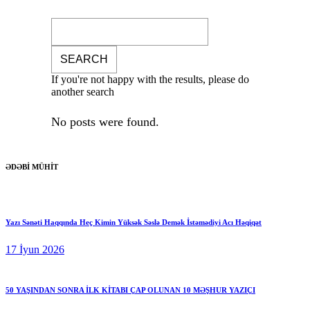
If you're not happy with the results, please do
another search
No posts were found.
ƏDƏBİ MÜHİT
Yazı Sənəti Haqqında Heç Kimin Yüksək Səslə Demək İstəmədiyi Acı Həqiqət
17 İyun 2026
50 YAŞINDAN SONRA İLK KİTABI ÇAP OLUNAN 10 MƏŞHUR YAZIÇI