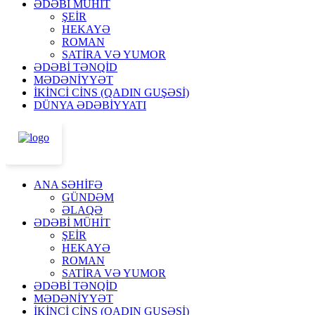
ƏDƏBİ MÜHİT
ŞEİR
HEKAYƏ
ROMAN
SATİRA VƏ YUMOR
ƏDƏBİ TƏNQİD
MƏDƏNİYYƏT
İKİNCİ CİNS (QADIN GUŞƏSİ)
DÜNYA ƏDƏBİYYATI
ANA SƏHİFƏ
GÜNDƏM
ƏLAQƏ
ƏDƏBİ MÜHİT
ŞEİR
HEKAYƏ
ROMAN
SATİRA VƏ YUMOR
ƏDƏBİ TƏNQİD
MƏDƏNİYYƏT
İKİNCİ CİNS (QADIN GUŞƏSİ)