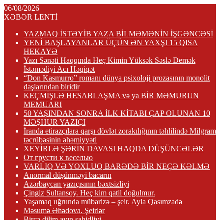
06/08/2026
XƏBƏR LENTİ
YAZMAQ İSTƏYİB YAZA BİLMƏMƏNİN İŞGƏNCƏSİ
YENİ BAŞLAYANLAR ÜÇÜN ƏN YAXŞI 15 QISA
HEKAYƏ
Yazı Sənəti Haqqında Heç Kimin Yüksək Səslə Demək
İstəmədiyi Acı Həqiqət
“Don Kasmurro” romanı dünya psixoloji prozasının monolit
daşlarından biridir
KEÇMİŞLƏ HESABLAŞMA və ya BİR MƏMURUN
MEMUARI
50 YAŞINDAN SONRA İLK KİTABI ÇAP OLUNAN 10
MƏŞHUR YAZIÇI
İranda etirazçılara qarşı dövlət zorakılığının təhlilində Milgram
təcrübəsinin əhəmiyyəti
XEYİRLƏ ŞƏRİN DAVASI HAQDA DÜŞÜNCƏLƏR
От грусти к веселью
VARLIQ VƏ YOXLUQ BARƏDƏ BİR NEÇƏ KƏLMƏ
Anormal düşünməyi bacarın
Azərbaycan yazıçısının bəxtsizliyi
Çingiz Sultansoy. Heç kim qatil doğulmur.
Yaşamaq uğrunda mübarizə – şeir. Ayla Qasımzadə
Məsumə Əhədova. Şeirlər
Bircə dilim ayın şahidliyi