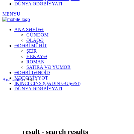
DÜNYA ƏDƏBİYYATI
MENYU
ANA SƏHİFƏ
GÜNDƏM
ƏLAQƏ
ƏDƏBİ MÜHİT
ŞEİR
HEKAYƏ
ROMAN
SATİRA VƏ YUMOR
ƏDƏBİ TƏNQİD
MƏDƏNİYYƏT
Ana səhifə
/
Axtar
İKİNCİ CİNS (QADIN GUŞƏSİ)
DÜNYA ƏDƏBİYYATI
result - search results