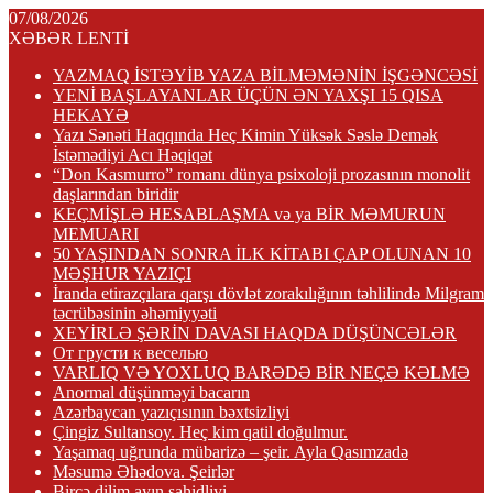
07/08/2026
XƏBƏR LENTİ
YAZMAQ İSTƏYİB YAZA BİLMƏMƏNİN İŞGƏNCƏSİ
YENİ BAŞLAYANLAR ÜÇÜN ƏN YAXŞI 15 QISA
HEKAYƏ
Yazı Sənəti Haqqında Heç Kimin Yüksək Səslə Demək
İstəmədiyi Acı Həqiqət
“Don Kasmurro” romanı dünya psixoloji prozasının monolit
daşlarından biridir
KEÇMİŞLƏ HESABLAŞMA və ya BİR MƏMURUN
MEMUARI
50 YAŞINDAN SONRA İLK KİTABI ÇAP OLUNAN 10
MƏŞHUR YAZIÇI
İranda etirazçılara qarşı dövlət zorakılığının təhlilində Milgram
təcrübəsinin əhəmiyyəti
XEYİRLƏ ŞƏRİN DAVASI HAQDA DÜŞÜNCƏLƏR
От грусти к веселью
VARLIQ VƏ YOXLUQ BARƏDƏ BİR NEÇƏ KƏLMƏ
Anormal düşünməyi bacarın
Azərbaycan yazıçısının bəxtsizliyi
Çingiz Sultansoy. Heç kim qatil doğulmur.
Yaşamaq uğrunda mübarizə – şeir. Ayla Qasımzadə
Məsumə Əhədova. Şeirlər
Bircə dilim ayın şahidliyi