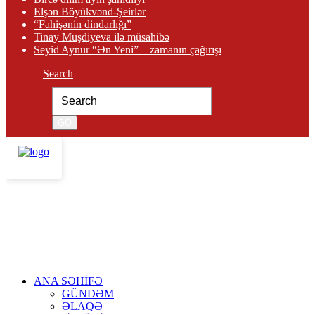
Elşən Böyükvənd-Şeirlər
“Fahişənin dindarlığı”
Tinay Muşdiyeva ilə müsahibə
Seyid Aynur “Ən Yeni” – zamanın çağırışı
Search
ANA SƏHİFƏ
GÜNDƏM
ƏLAQƏ