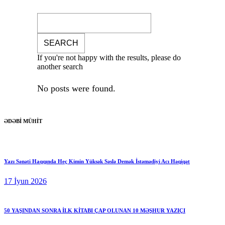
If you're not happy with the results, please do
another search
No posts were found.
ƏDƏBİ MÜHİT
Yazı Sənəti Haqqında Heç Kimin Yüksək Səslə Demək İstəmədiyi Acı Həqiqət
17 İyun 2026
50 YAŞINDAN SONRA İLK KİTABI ÇAP OLUNAN 10 MƏŞHUR YAZIÇI