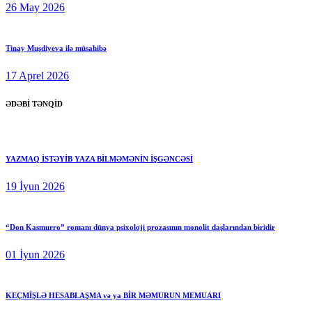
26 May 2026
Tinay Muşdiyeva ilə müsahibə
17 Aprel 2026
ƏDƏBİ TƏNQİD
YAZMAQ İSTƏYİB YAZA BİLMƏMƏNİN İŞGƏNCƏSİ
19 İyun 2026
“Don Kasmurro” romanı dünya psixoloji prozasının monolit daşlarından biridir
01 İyun 2026
KEÇMİŞLƏ HESABLAŞMA və ya BİR MƏMURUN MEMUARI