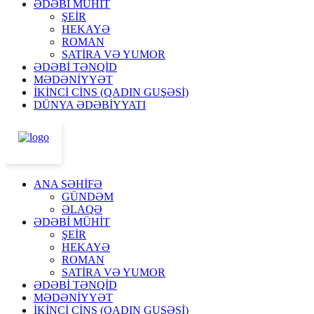
ƏDƏBİ MÜHİT
ŞEİR
HEKAYƏ
ROMAN
SATİRA VƏ YUMOR
ƏDƏBİ TƏNQİD
MƏDƏNİYYƏT
İKİNCİ CİNS (QADIN GUŞƏSİ)
DÜNYA ƏDƏBİYYATI
ANA SƏHİFƏ
GÜNDƏM
ƏLAQƏ
ƏDƏBİ MÜHİT
ŞEİR
HEKAYƏ
ROMAN
SATİRA VƏ YUMOR
ƏDƏBİ TƏNQİD
MƏDƏNİYYƏT
İKİNCİ CİNS (QADIN GUŞƏSİ)