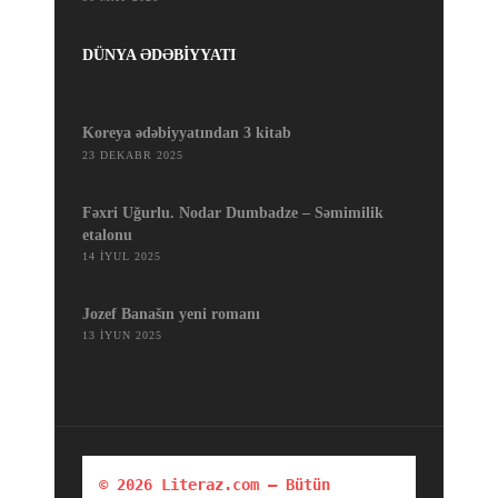
DÜNYA ƏDƏBİYYATI
Koreya ədəbiyyatından 3 kitab
23 DEKABR 2025
Fəxri Uğurlu. Nodar Dumbadze – Səmimilik
etalonu
14 İYUL 2025
Jozef Banašın yeni romanı
13 İYUN 2025
© 2026 Literaz.com — Bütün 