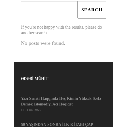
If you're not happy with the results, please do
another search
No posts were found.
ƏDƏBİ MÜHİT
Yazı Sənəti Haqqında Heç Kimin Yüksək Səslə
Demək İstəmədiyi Acı Həqiqət
17 İYUN 2026
50 YAŞINDAN SONRA İLK KİTABI ÇAP