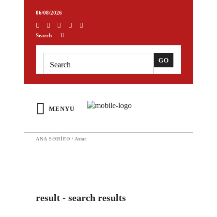
06/08/2026
Search
MENYU
ANA SƏHIFƏ
/
Axtar
result - search results