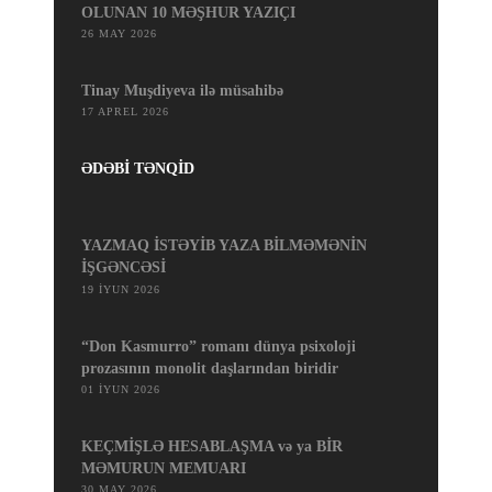
OLUNAN 10 MƏŞHUR YAZIÇI
26 MAY 2026
Tinay Muşdiyeva ilə müsahibə
17 APREL 2026
ƏDƏBİ TƏNQİD
YAZMAQ İSTƏYİB YAZA BİLMƏMƏNİN
İŞGƏNCƏSİ
19 İYUN 2026
“Don Kasmurro” romanı dünya psixoloji
prozasının monolit daşlarından biridir
01 İYUN 2026
KEÇMİŞLƏ HESABLAŞMA və ya BİR
MƏMURUN MEMUARI
30 MAY 2026