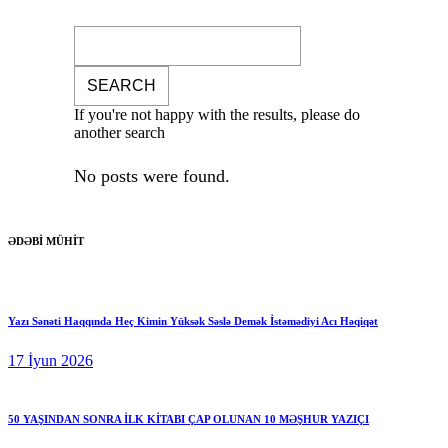
If you're not happy with the results, please do
another search
No posts were found.
ƏDƏBİ MÜHİT
Yazı Sənəti Haqqında Heç Kimin Yüksək Səslə Demək İstəmədiyi Acı Həqiqət
17 İyun 2026
50 YAŞINDAN SONRA İLK KİTABI ÇAP OLUNAN 10 MƏŞHUR YAZIÇI