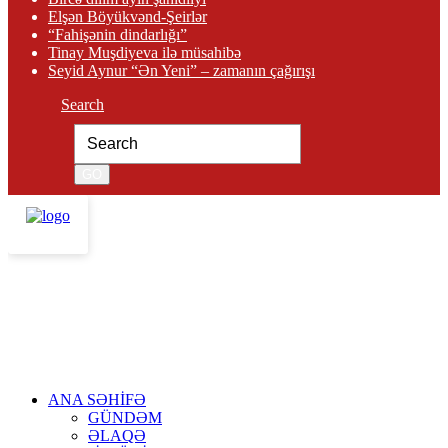
Elşən Böyükvənd-Şeirlər
“Fahişənin dindarlığı”
Tinay Muşdiyeva ilə müsahibə
Seyid Aynur “Ən Yeni” – zamanın çağırışı
Search
ANA SƏHİFƏ
GÜNDƏM
ƏLAQƏ