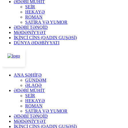
ƏDƏBİ MÜHİT
ŞEİR
HEKAYƏ
ROMAN
SATİRA VƏ YUMOR
ƏDƏBİ TƏNQİD
MƏDƏNİYYƏT
İKİNCİ CİNS (QADIN GUŞƏSİ)
DÜNYA ƏDƏBİYYATI
ANA SƏHİFƏ
GÜNDƏM
ƏLAQƏ
ƏDƏBİ MÜHİT
ŞEİR
HEKAYƏ
ROMAN
SATİRA VƏ YUMOR
ƏDƏBİ TƏNQİD
MƏDƏNİYYƏT
İKİNCİ CİNS (QADIN GUŞƏSİ)