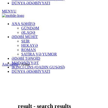
DÜNYA ƏDƏBİYYATI
MENYU
ANA SƏHİFƏ
GÜNDƏM
ƏLAQƏ
ƏDƏBİ MÜHİT
ŞEİR
HEKAYƏ
ROMAN
SATİRA VƏ YUMOR
ƏDƏBİ TƏNQİD
MƏDƏNİYYƏT
Ana səhifə
/
Axtar
İKİNCİ CİNS (QADIN GUŞƏSİ)
DÜNYA ƏDƏBİYYATI
result - search results