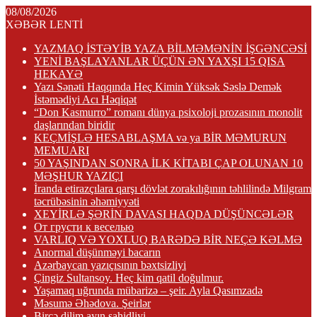
08/08/2026
XƏBƏR LENTİ
YAZMAQ İSTƏYİB YAZA BİLMƏMƏNİN İŞGƏNCƏSİ
YENİ BAŞLAYANLAR ÜÇÜN ƏN YAXŞI 15 QISA
HEKAYƏ
Yazı Sənəti Haqqında Heç Kimin Yüksək Səslə Demək
İstəmədiyi Acı Həqiqət
“Don Kasmurro” romanı dünya psixoloji prozasının monolit
daşlarından biridir
KEÇMİŞLƏ HESABLAŞMA və ya BİR MƏMURUN
MEMUARI
50 YAŞINDAN SONRA İLK KİTABI ÇAP OLUNAN 10
MƏŞHUR YAZIÇI
İranda etirazçılara qarşı dövlət zorakılığının təhlilində Milgram
təcrübəsinin əhəmiyyəti
XEYİRLƏ ŞƏRİN DAVASI HAQDA DÜŞÜNCƏLƏR
От грусти к веселью
VARLIQ VƏ YOXLUQ BARƏDƏ BİR NEÇƏ KƏLMƏ
Anormal düşünməyi bacarın
Azərbaycan yazıçısının bəxtsizliyi
Çingiz Sultansoy. Heç kim qatil doğulmur.
Yaşamaq uğrunda mübarizə – şeir. Ayla Qasımzadə
Məsumə Əhədova. Şeirlər
Bircə dilim ayın şahidliyi