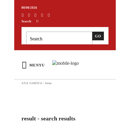
08/08/2026
Search
MENYU
ANA SƏHIFƏ
/
Axtar
result - search results