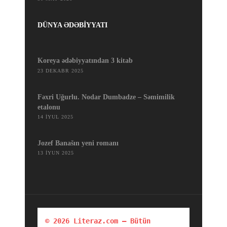
DÜNYA ƏDƏBİYYATI
Koreya ədəbiyyatından 3 kitab
23 DEKABR 2025
Fəxri Uğurlu. Nodar Dumbadze – Səmimilik
etalonu
14 İYUL 2025
Jozef Banašın yeni romanı
13 İYUN 2025
© 2026 Literaz.com — Bütün 