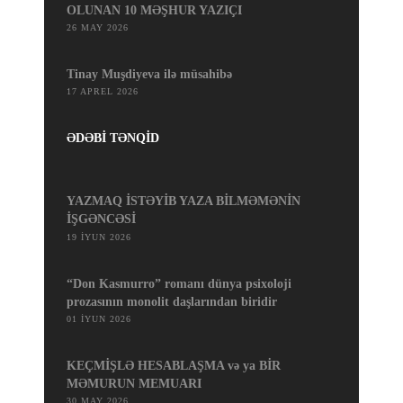
OLUNAN 10 MƏŞHUR YAZIÇI
26 MAY 2026
Tinay Muşdiyeva ilə müsahibə
17 APREL 2026
ƏDƏBİ TƏNQİD
YAZMAQ İSTƏYİB YAZA BİLMƏMƏNİN
İŞGƏNCƏSİ
19 İYUN 2026
“Don Kasmurro” romanı dünya psixoloji
prozasının monolit daşlarından biridir
01 İYUN 2026
KEÇMİŞLƏ HESABLAŞMA və ya BİR
MƏMURUN MEMUARI
30 MAY 2026