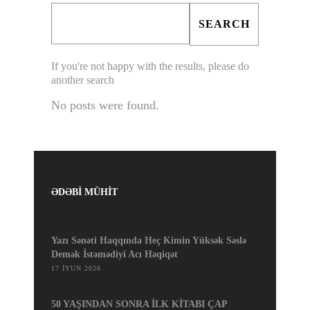
If you're not happy with the results, please do
another search
No posts were found.
ƏDƏBİ MÜHİT
Yazı Sənəti Haqqında Heç Kimin Yüksək Səslə
Demək İstəmədiyi Acı Həqiqət
17 İYUN 2026
50 YAŞINDAN SONRA İLK KİTABI ÇAP