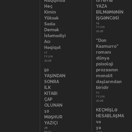
Haqqında
İSTƏYİB
Heç
YAZA
Kimin
BİLMƏMƏNİN
Yüksək
İŞGƏNCƏSİ
19
Səslə
İYUN
Demək
2026
İstəmədiyi
“Don
Acı
Kasmurro”
Həqiqət
romanı
17
İYUN
dünya
2026
psixoloji
50
prozasının
YAŞINDAN
monolit
SONRA
daşlarından
İLK
biridir
01
KİTABI
İYUN
ÇAP
2026
OLUNAN
KEÇMİŞLƏ
10
HESABLAŞMA
MƏŞHUR
və
YAZIÇI
ya
26
MAY