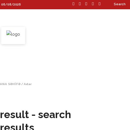
Search
06/08/2026
ANA SƏHİFƏ
ƏDƏBİ MÜHİT
ƏDƏBİ TƏNQİD
MƏDƏNİYYƏT
İKİNCİ CİNS (QADIN GUŞƏSİ)
DÜNYA ƏDƏBİYYATI
ANA SƏHIFƏ
/
Axtar
ANA SƏHİFƏ
ƏDƏBİ MÜHİT
ƏDƏBİ TƏNQİD
MƏDƏNİYYƏT
İKİNCİ CİNS (QADIN GUŞƏSİ)
result - search
results
DÜNYA ƏDƏBİYYATI