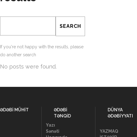
If you're not happy with the results, please
do another search
No posts were found.
ƏDƏBİ MÜHİT
ƏDƏBİ
DÜNYA
TƏNQİD
ƏDƏBİYYATI
Yazı
Sənəti
YAZMAQ