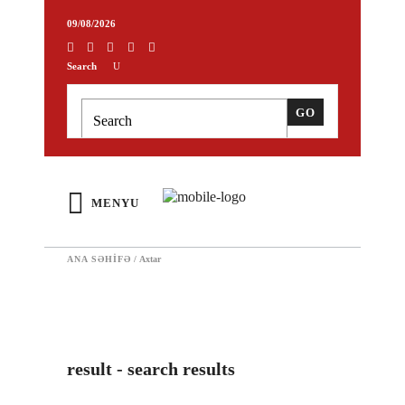
09/08/2026
Search
MENYU
ANA SƏHIFƏ
/
Axtar
result - search results