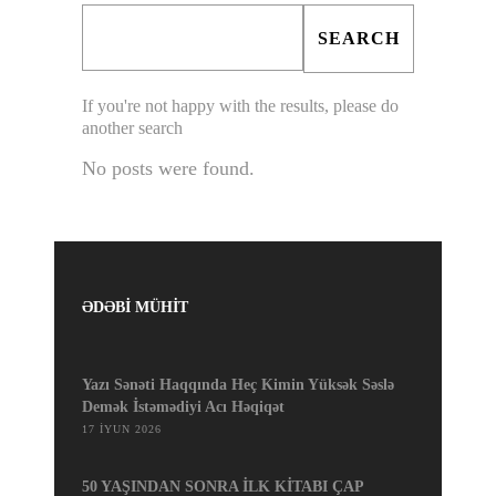
If you're not happy with the results, please do
another search
No posts were found.
ƏDƏBİ MÜHİT
Yazı Sənəti Haqqında Heç Kimin Yüksək Səslə
Demək İstəmədiyi Acı Həqiqət
17 İYUN 2026
50 YAŞINDAN SONRA İLK KİTABI ÇAP