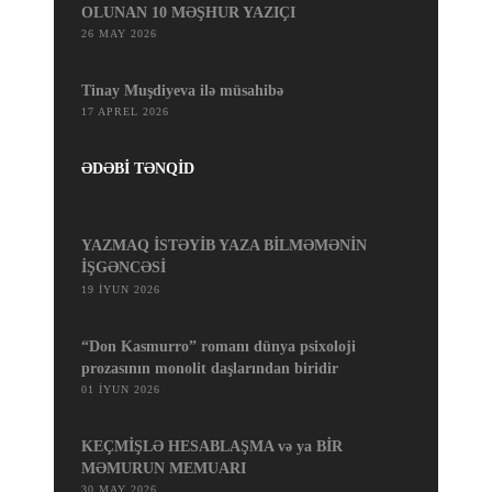
OLUNAN 10 MƏŞHUR YAZIÇI
26 MAY 2026
Tinay Muşdiyeva ilə müsahibə
17 APREL 2026
ƏDƏBİ TƏNQİD
YAZMAQ İSTƏYİB YAZA BİLMƏMƏNİN
İŞGƏNCƏSİ
19 İYUN 2026
“Don Kasmurro” romanı dünya psixoloji
prozasının monolit daşlarından biridir
01 İYUN 2026
KEÇMİŞLƏ HESABLAŞMA və ya BİR
MƏMURUN MEMUARI
30 MAY 2026