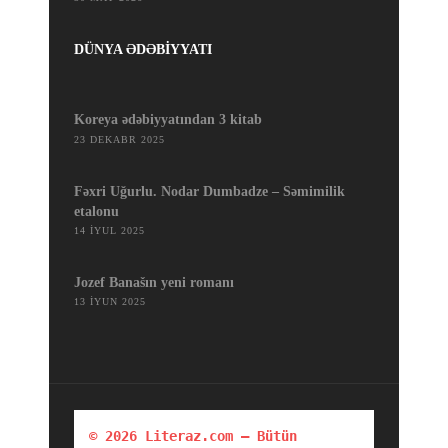
DÜNYA ƏDƏBİYYATI
Koreya ədəbiyyatından 3 kitab
23 DEKABR 2025
Fəxri Uğurlu. Nodar Dumbadze – Səmimilik
etalonu
14 İYUL 2025
Jozef Banašın yeni romanı
13 İYUN 2025
© 2026 Literaz.com — Bütün 