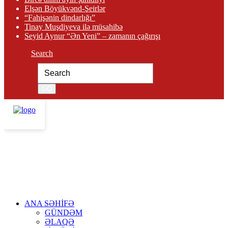
Elşən Böyükvənd-Şeirlər
“Fahişənin dindarlığı”
Tinay Muşdiyeva ilə müsahibə
Seyid Aynur “Ən Yeni” – zamanın çağırışı
Search
ANA SƏHİFƏ
GÜNDƏM
ƏLAQƏ