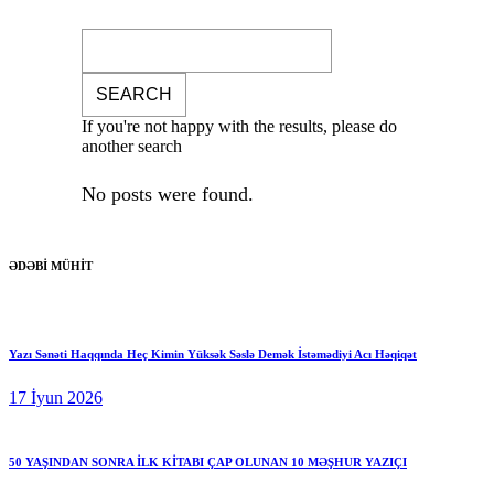
If you're not happy with the results, please do
another search
No posts were found.
ƏDƏBİ MÜHİT
Yazı Sənəti Haqqında Heç Kimin Yüksək Səslə Demək İstəmədiyi Acı Həqiqət
17 İyun 2026
50 YAŞINDAN SONRA İLK KİTABI ÇAP OLUNAN 10 MƏŞHUR YAZIÇI