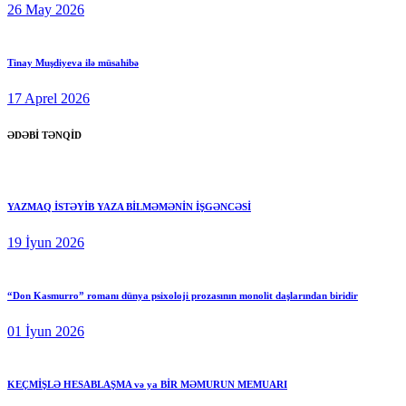
26 May 2026
Tinay Muşdiyeva ilə müsahibə
17 Aprel 2026
ƏDƏBİ TƏNQİD
YAZMAQ İSTƏYİB YAZA BİLMƏMƏNİN İŞGƏNCƏSİ
19 İyun 2026
“Don Kasmurro” romanı dünya psixoloji prozasının monolit daşlarından biridir
01 İyun 2026
KEÇMİŞLƏ HESABLAŞMA və ya BİR MƏMURUN MEMUARI