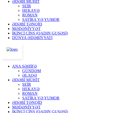
ƏDƏBİ MÜHİT
ŞEİR
HEKAYƏ
ROMAN
SATİRA VƏ YUMOR
ƏDƏBİ TƏNQİD
MƏDƏNİYYƏT
İKİNCİ CİNS (QADIN GUŞƏSİ)
DÜNYA ƏDƏBİYYATI
ANA SƏHİFƏ
GÜNDƏM
ƏLAQƏ
ƏDƏBİ MÜHİT
ŞEİR
HEKAYƏ
ROMAN
SATİRA VƏ YUMOR
ƏDƏBİ TƏNQİD
MƏDƏNİYYƏT
İKİNCİ CİNS (QADIN GUŞƏSİ)