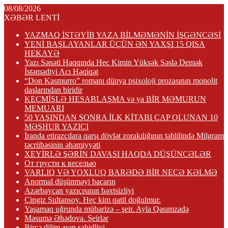
08/08/2026
XƏBƏR LENTİ
YAZMAQ İSTƏYİB YAZA BİLMƏMƏNİN İŞGƏNCƏSİ
YENİ BAŞLAYANLAR ÜÇÜN ƏN YAXŞI 15 QISA
HEKAYƏ
Yazı Sənəti Haqqında Heç Kimin Yüksək Səslə Demək
İstəmədiyi Acı Həqiqət
“Don Kasmurro” romanı dünya psixoloji prozasının monolit
daşlarından biridir
KEÇMİŞLƏ HESABLAŞMA və ya BİR MƏMURUN
MEMUARI
50 YAŞINDAN SONRA İLK KİTABI ÇAP OLUNAN 10
MƏŞHUR YAZIÇI
İranda etirazçılara qarşı dövlət zorakılığının təhlilində Milgram
təcrübəsinin əhəmiyyəti
XEYİRLƏ ŞƏRİN DAVASI HAQDA DÜŞÜNCƏLƏR
От грусти к веселью
VARLIQ VƏ YOXLUQ BARƏDƏ BİR NEÇƏ KƏLMƏ
Anormal düşünməyi bacarın
Azərbaycan yazıçısının bəxtsizliyi
Çingiz Sultansoy. Heç kim qatil doğulmur.
Yaşamaq uğrunda mübarizə – şeir. Ayla Qasımzadə
Məsumə Əhədova. Şeirlər
Bircə dilim ayın şahidliyi