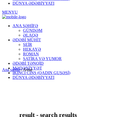
DÜNYA ƏDƏBİYYATI
MENYU
ANA SƏHİFƏ
GÜNDƏM
ƏLAQƏ
ƏDƏBİ MÜHİT
ŞEİR
HEKAYƏ
ROMAN
SATİRA VƏ YUMOR
ƏDƏBİ TƏNQİD
MƏDƏNİYYƏT
Ana səhifə
/
Axtar
İKİNCİ CİNS (QADIN GUŞƏSİ)
DÜNYA ƏDƏBİYYATI
result - search results