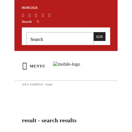
06/08/2026
Search
MENYU
ANA SƏHIFƏ
/
Axtar
result - search results