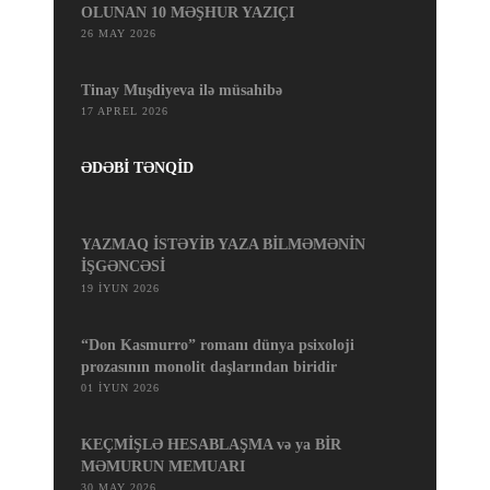
OLUNAN 10 MƏŞHUR YAZIÇI
26 MAY 2026
Tinay Muşdiyeva ilə müsahibə
17 APREL 2026
ƏDƏBİ TƏNQİD
YAZMAQ İSTƏYİB YAZA BİLMƏMƏNİN
İŞGƏNCƏSİ
19 İYUN 2026
“Don Kasmurro” romanı dünya psixoloji
prozasının monolit daşlarından biridir
01 İYUN 2026
KEÇMİŞLƏ HESABLAŞMA və ya BİR
MƏMURUN MEMUARI
30 MAY 2026