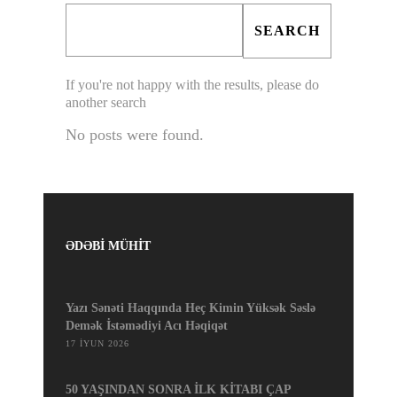
If you're not happy with the results, please do
another search
No posts were found.
ƏDƏBİ MÜHİT
Yazı Sənəti Haqqında Heç Kimin Yüksək Səslə
Demək İstəmədiyi Acı Həqiqət
17 İYUN 2026
50 YAŞINDAN SONRA İLK KİTABI ÇAP