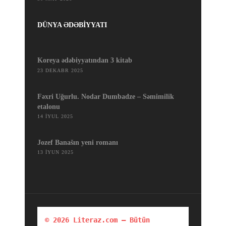
DÜNYA ƏDƏBİYYATI
Koreya ədəbiyyatından 3 kitab
23 DEKABR 2025
Fəxri Uğurlu. Nodar Dumbadze – Səmimilik
etalonu
14 İYUL 2025
Jozef Banašın yeni romanı
13 İYUN 2025
© 2026 Literaz.com — Bütün 