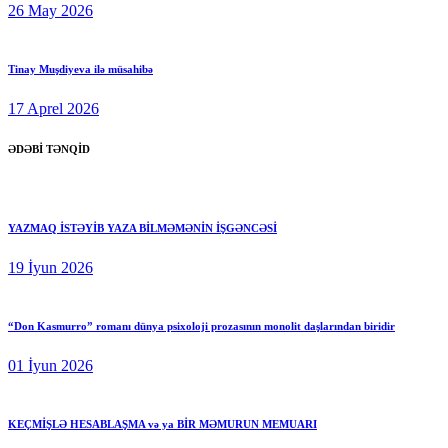
26 May 2026
Tinay Muşdiyeva ilə müsahibə
17 Aprel 2026
ƏDƏBİ TƏNQİD
YAZMAQ İSTƏYİB YAZA BİLMƏMƏNİN İŞGƏNCƏSİ
19 İyun 2026
“Don Kasmurro” romanı dünya psixoloji prozasının monolit daşlarından biridir
01 İyun 2026
KEÇMİŞLƏ HESABLAŞMA və ya BİR MƏMURUN MEMUARI