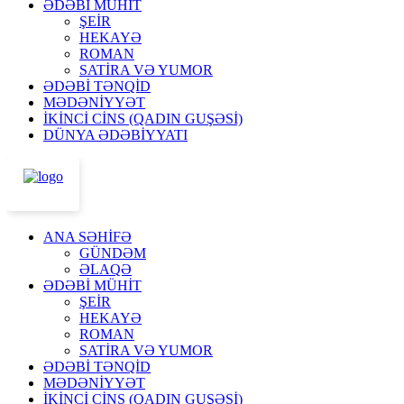
ƏDƏBİ MÜHİT
ŞEİR
HEKAYƏ
ROMAN
SATİRA VƏ YUMOR
ƏDƏBİ TƏNQİD
MƏDƏNİYYƏT
İKİNCİ CİNS (QADIN GUŞƏSİ)
DÜNYA ƏDƏBİYYATI
ANA SƏHİFƏ
GÜNDƏM
ƏLAQƏ
ƏDƏBİ MÜHİT
ŞEİR
HEKAYƏ
ROMAN
SATİRA VƏ YUMOR
ƏDƏBİ TƏNQİD
MƏDƏNİYYƏT
İKİNCİ CİNS (QADIN GUŞƏSİ)