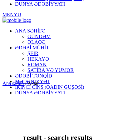
DÜNYA ƏDƏBİYYATI
MENYU
ANA SƏHİFƏ
GÜNDƏM
ƏLAQƏ
ƏDƏBİ MÜHİT
ŞEİR
HEKAYƏ
ROMAN
SATİRA VƏ YUMOR
ƏDƏBİ TƏNQİD
MƏDƏNİYYƏT
Ana səhifə
/
Axtar
İKİNCİ CİNS (QADIN GUŞƏSİ)
DÜNYA ƏDƏBİYYATI
result - search results