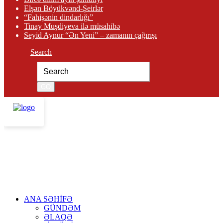
Elşən Böyükvənd-Şeirlər
“Fahişənin dindarlığı”
Tinay Muşdiyeva ilə müsahibə
Seyid Aynur “Ən Yeni” – zamanın çağırışı
Search
ANA SƏHİFƏ
GÜNDƏM
ƏLAQƏ