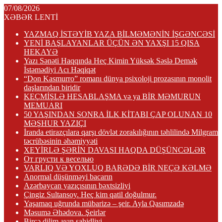
07/08/2026
XƏBƏR LENTİ
YAZMAQ İSTƏYİB YAZA BİLMƏMƏNİN İŞGƏNCƏSİ
YENİ BAŞLAYANLAR ÜÇÜN ƏN YAXŞI 15 QISA
HEKAYƏ
Yazı Sənəti Haqqında Heç Kimin Yüksək Səslə Demək
İstəmədiyi Acı Həqiqət
“Don Kasmurro” romanı dünya psixoloji prozasının monolit
daşlarından biridir
KEÇMİŞLƏ HESABLAŞMA və ya BİR MƏMURUN
MEMUARI
50 YAŞINDAN SONRA İLK KİTABI ÇAP OLUNAN 10
MƏŞHUR YAZIÇI
İranda etirazçılara qarşı dövlət zorakılığının təhlilində Milgram
təcrübəsinin əhəmiyyəti
XEYİRLƏ ŞƏRİN DAVASI HAQDA DÜŞÜNCƏLƏR
От грусти к веселью
VARLIQ VƏ YOXLUQ BARƏDƏ BİR NEÇƏ KƏLMƏ
Anormal düşünməyi bacarın
Azərbaycan yazıçısının bəxtsizliyi
Çingiz Sultansoy. Heç kim qatil doğulmur.
Yaşamaq uğrunda mübarizə – şeir. Ayla Qasımzadə
Məsumə Əhədova. Şeirlər
Bircə dilim ayın şahidliyi