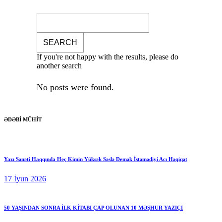
If you're not happy with the results, please do
another search
No posts were found.
ƏDƏBİ MÜHİT
Yazı Sənəti Haqqında Heç Kimin Yüksək Səslə Demək İstəmədiyi Acı Həqiqət
17 İyun 2026
50 YAŞINDAN SONRA İLK KİTABI ÇAP OLUNAN 10 MƏŞHUR YAZIÇI