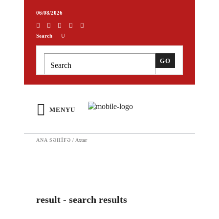
06/08/2026
Search
MENYU
ANA SƏHIFƏ
/
Axtar
result - search results