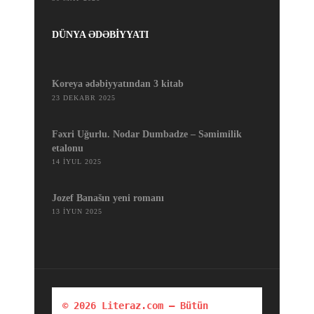
DÜNYA ƏDƏBİYYATI
Koreya ədəbiyyatından 3 kitab
23 DEKABR 2025
Fəxri Uğurlu. Nodar Dumbadze – Səmimilik
etalonu
14 İYUL 2025
Jozef Banašın yeni romanı
13 İYUN 2025
© 2026 Literaz.com — Bütün 