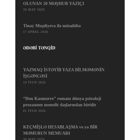
OLUNAN 10 MƏŞHUR YAZIÇI
26 MAY 2026
Tinay Muşdiyeva ilə müsahibə
17 APREL 2026
ƏDƏBİ TƏNQİD
YAZMAQ İSTƏYİB YAZA BİLMƏMƏNİN
İŞGƏNCƏSİ
19 İYUN 2026
“Don Kasmurro” romanı dünya psixoloji
prozasının monolit daşlarından biridir
01 İYUN 2026
KEÇMİŞLƏ HESABLAŞMA və ya BİR
MƏMURUN MEMUARI
30 MAY 2026