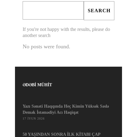
If you're not happy with the results, please do
another search
No posts were found.
ƏDƏBİ MÜHİT
Yazı Sənəti Haqqında Heç Kimin Yüksək Səslə
Demək İstəmədiyi Acı Həqiqət
17 İYUN 2026
50 YAŞINDAN SONRA İLK KİTABI ÇAP