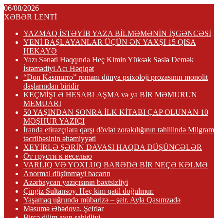
06/08/2026
XƏBƏR LENTİ
YAZMAQ İSTƏYİB YAZA BİLMƏMƏNİN İŞGƏNCƏSİ
YENİ BAŞLAYANLAR ÜÇÜN ƏN YAXŞI 15 QISA
HEKAYƏ
Yazı Sənəti Haqqında Heç Kimin Yüksək Səslə Demək
İstəmədiyi Acı Həqiqət
“Don Kasmurro” romanı dünya psixoloji prozasının monolit
daşlarından biridir
KEÇMİŞLƏ HESABLAŞMA və ya BİR MƏMURUN
MEMUARI
50 YAŞINDAN SONRA İLK KİTABI ÇAP OLUNAN 10
MƏŞHUR YAZIÇI
İranda etirazçılara qarşı dövlət zorakılığının təhlilində Milgram
təcrübəsinin əhəmiyyəti
XEYİRLƏ ŞƏRİN DAVASI HAQDA DÜŞÜNCƏLƏR
От грусти к веселью
VARLIQ VƏ YOXLUQ BARƏDƏ BİR NEÇƏ KƏLMƏ
Anormal düşünməyi bacarın
Azərbaycan yazıçısının bəxtsizliyi
Çingiz Sultansoy. Heç kim qatil doğulmur.
Yaşamaq uğrunda mübarizə – şeir. Ayla Qasımzadə
Məsumə Əhədova. Şeirlər
Bircə dilim ayın şahidliyi