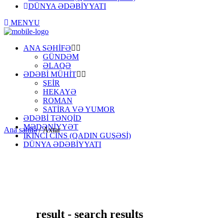
DÜNYA ƏDƏBİYYATI
MENYU
ANA SƏHİFƏ
GÜNDƏM
ƏLAQƏ
ƏDƏBİ MÜHİT
ŞEİR
HEKAYƏ
ROMAN
SATİRA VƏ YUMOR
ƏDƏBİ TƏNQİD
MƏDƏNİYYƏT
Ana səhifə
/
Axtar
İKİNCİ CİNS (QADIN GUŞƏSİ)
DÜNYA ƏDƏBİYYATI
result - search results