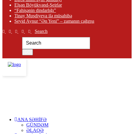
Elşən Böyükvənd-Şeirlər
“Fahişənin dindarlığı”
Tinay Muşdiyeva ilə müsahibə
Seyid Aynur “Ən Yeni” – zamanın çağırışı
Search
ANA SƏHİFƏ
GÜNDƏM
ƏLAQƏ