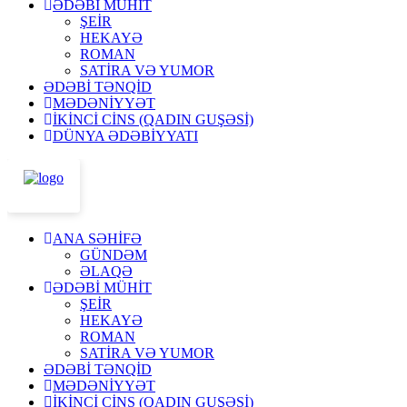
ƏDƏBİ MÜHİT
ŞEİR
HEKAYƏ
ROMAN
SATİRA VƏ YUMOR
ƏDƏBİ TƏNQİD
MƏDƏNİYYƏT
İKİNCİ CİNS (QADIN GUŞƏSİ)
DÜNYA ƏDƏBİYYATI
ANA SƏHİFƏ
GÜNDƏM
ƏLAQƏ
ƏDƏBİ MÜHİT
ŞEİR
HEKAYƏ
ROMAN
SATİRA VƏ YUMOR
ƏDƏBİ TƏNQİD
MƏDƏNİYYƏT
İKİNCİ CİNS (QADIN GUŞƏSİ)