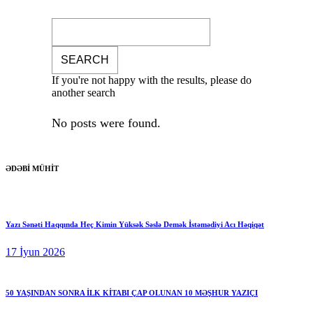
If you're not happy with the results, please do
another search
No posts were found.
ƏDƏBİ MÜHİT
Yazı Sənəti Haqqında Heç Kimin Yüksək Səslə Demək İstəmədiyi Acı Həqiqət
17 İyun 2026
50 YAŞINDAN SONRA İLK KİTABI ÇAP OLUNAN 10 MƏŞHUR YAZIÇI