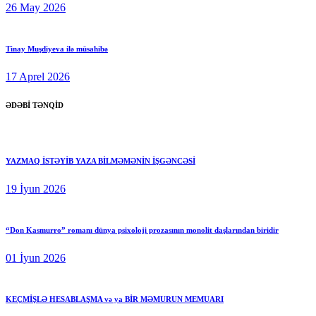
26 May 2026
Tinay Muşdiyeva ilə müsahibə
17 Aprel 2026
ƏDƏBİ TƏNQİD
YAZMAQ İSTƏYİB YAZA BİLMƏMƏNİN İŞGƏNCƏSİ
19 İyun 2026
“Don Kasmurro” romanı dünya psixoloji prozasının monolit daşlarından biridir
01 İyun 2026
KEÇMİŞLƏ HESABLAŞMA və ya BİR MƏMURUN MEMUARI