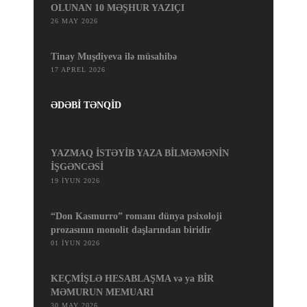
OLUNAN 10 MƏŞHUR YAZIÇI
26 MAY 2026
Tinay Muşdiyeva ilə müsahibə
17 APREL 2026
ƏDƏBİ TƏNQİD
YAZMAQ İSTƏYİB YAZA BİLMƏMƏNİN
İŞGƏNCƏSİ
19 İYUN 2026
“Don Kasmurro” romanı dünya psixoloji
prozasının monolit daşlarından biridir
01 İYUN 2026
KEÇMİŞLƏ HESABLAŞMA və ya BİR
MƏMURUN MEMUARI
30 MAY 2026