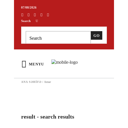
07/08/2026
Search
MENYU
ANA SƏHIFƏ
/
Axtar
result - search results