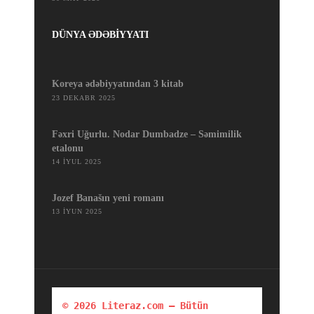
DÜNYA ƏDƏBİYYATI
Koreya ədəbiyyatından 3 kitab
23 DEKABR 2025
Fəxri Uğurlu. Nodar Dumbadze – Səmimilik
etalonu
14 İYUL 2025
Jozef Banašın yeni romanı
13 İYUN 2025
© 2026 Literaz.com — Bütün 