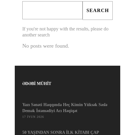
If you're not happy with the results, please do
another search
No posts were found.
ƏDƏBİ MÜHİT
Yazı Sənəti Haqqında Heç Kimin Yüksək Səslə
Demək İstəmədiyi Acı Həqiqət
17 İYUN 2026
50 YAŞINDAN SONRA İLK KİTABI ÇAP