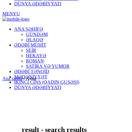
DÜNYA ƏDƏBİYYATI
MENYU
ANA SƏHİFƏ
GÜNDƏM
ƏLAQƏ
ƏDƏBİ MÜHİT
ŞEİR
HEKAYƏ
ROMAN
SATİRA VƏ YUMOR
ƏDƏBİ TƏNQİD
MƏDƏNİYYƏT
Ana səhifə
/
Axtar
İKİNCİ CİNS (QADIN GUŞƏSİ)
DÜNYA ƏDƏBİYYATI
result - search results