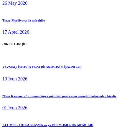
26 May 2026
Tinay Muşdiyeva ilə müsahibə
17 Aprel 2026
ƏDƏBİ TƏNQİD
YAZMAQ İSTƏYİB YAZA BİLMƏMƏNİN İŞGƏNCƏSİ
19 İyun 2026
“Don Kasmurro” romanı dünya psixoloji prozasının monolit daşlarından biridir
01 İyun 2026
KEÇMİŞLƏ HESABLAŞMA və ya BİR MƏMURUN MEMUARI