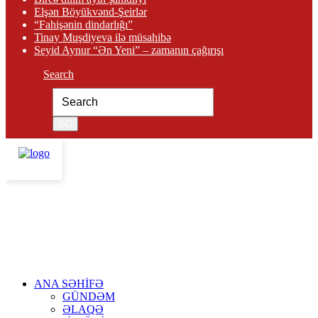
Elşən Böyükvənd-Şeirlər
“Fahişənin dindarlığı”
Tinay Muşdiyeva ilə müsahibə
Seyid Aynur “Ən Yeni” – zamanın çağırışı
Search
ANA SƏHİFƏ
GÜNDƏM
ƏLAQƏ