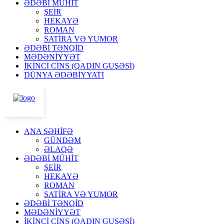
ƏDƏBİ MÜHİT
ŞEİR
HEKAYƏ
ROMAN
SATİRA VƏ YUMOR
ƏDƏBİ TƏNQİD
MƏDƏNİYYƏT
İKİNCİ CİNS (QADIN GUŞƏSİ)
DÜNYA ƏDƏBİYYATI
ANA SƏHİFƏ
GÜNDƏM
ƏLAQƏ
ƏDƏBİ MÜHİT
ŞEİR
HEKAYƏ
ROMAN
SATİRA VƏ YUMOR
ƏDƏBİ TƏNQİD
MƏDƏNİYYƏT
İKİNCİ CİNS (QADIN GUŞƏSİ)