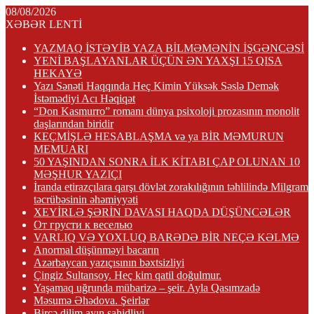
08/08/2026
XƏBƏR LENTİ
YAZMAQ İSTƏYİB YAZA BİLMƏMƏNİN İŞGƏNCƏSİ
YENİ BAŞLAYANLAR ÜÇÜN ƏN YAXŞI 15 QISA
HEKAYƏ
Yazı Sənəti Haqqında Heç Kimin Yüksək Səslə Demək
İstəmədiyi Acı Həqiqət
“Don Kasmurro” romanı dünya psixoloji prozasının monolit
daşlarından biridir
KEÇMİŞLƏ HESABLAŞMA və ya BİR MƏMURUN
MEMUARI
50 YAŞINDAN SONRA İLK KİTABI ÇAP OLUNAN 10
MƏŞHUR YAZIÇI
İranda etirazçılara qarşı dövlət zorakılığının təhlilində Milgram
təcrübəsinin əhəmiyyəti
XEYİRLƏ ŞƏRİN DAVASI HAQDA DÜŞÜNCƏLƏR
От грусти к веселью
VARLIQ VƏ YOXLUQ BARƏDƏ BİR NEÇƏ KƏLMƏ
Anormal düşünməyi bacarın
Azərbaycan yazıçısının bəxtsizliyi
Çingiz Sultansoy. Heç kim qatil doğulmur.
Yaşamaq uğrunda mübarizə – şeir. Ayla Qasımzadə
Məsumə Əhədova. Şeirlər
Bircə dilim ayın şahidliyi