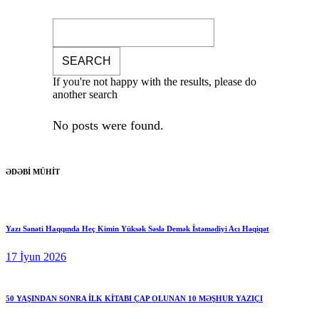
If you're not happy with the results, please do
another search
No posts were found.
ƏDƏBİ MÜHİT
Yazı Sənəti Haqqında Heç Kimin Yüksək Səslə Demək İstəmədiyi Acı Həqiqət
17 İyun 2026
50 YAŞINDAN SONRA İLK KİTABI ÇAP OLUNAN 10 MƏŞHUR YAZIÇI