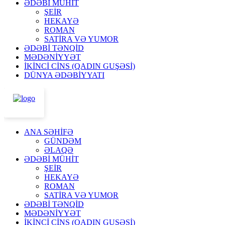
ƏDƏBİ MÜHİT
ŞEİR
HEKAYƏ
ROMAN
SATİRA VƏ YUMOR
ƏDƏBİ TƏNQİD
MƏDƏNİYYƏT
İKİNCİ CİNS (QADIN GUŞƏSİ)
DÜNYA ƏDƏBİYYATI
ANA SƏHİFƏ
GÜNDƏM
ƏLAQƏ
ƏDƏBİ MÜHİT
ŞEİR
HEKAYƏ
ROMAN
SATİRA VƏ YUMOR
ƏDƏBİ TƏNQİD
MƏDƏNİYYƏT
İKİNCİ CİNS (QADIN GUŞƏSİ)