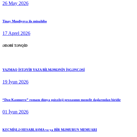
26 May 2026
Tinay Muşdiyeva ilə müsahibə
17 Aprel 2026
ƏDƏBİ TƏNQİD
YAZMAQ İSTƏYİB YAZA BİLMƏMƏNİN İŞGƏNCƏSİ
19 İyun 2026
“Don Kasmurro” romanı dünya psixoloji prozasının monolit daşlarından biridir
01 İyun 2026
KEÇMİŞLƏ HESABLAŞMA və ya BİR MƏMURUN MEMUARI