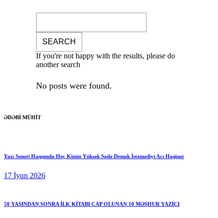
If you're not happy with the results, please do
another search
No posts were found.
ƏDƏBİ MÜHİT
Yazı Sənəti Haqqında Heç Kimin Yüksək Səslə Demək İstəmədiyi Acı Həqiqət
17 İyun 2026
50 YAŞINDAN SONRA İLK KİTABI ÇAP OLUNAN 10 MƏŞHUR YAZIÇI