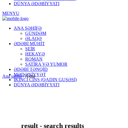
DÜNYA ƏDƏBİYYATI
MENYU
ANA SƏHİFƏ
GÜNDƏM
ƏLAQƏ
ƏDƏBİ MÜHİT
ŞEİR
HEKAYƏ
ROMAN
SATİRA VƏ YUMOR
ƏDƏBİ TƏNQİD
MƏDƏNİYYƏT
Ana səhifə
/
Axtar
İKİNCİ CİNS (QADIN GUŞƏSİ)
DÜNYA ƏDƏBİYYATI
result - search results