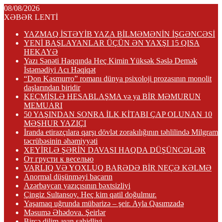
08/08/2026
XƏBƏR LENTİ
YAZMAQ İSTƏYİB YAZA BİLMƏMƏNİN İŞGƏNCƏSİ
YENİ BAŞLAYANLAR ÜÇÜN ƏN YAXŞI 15 QISA
HEKAYƏ
Yazı Sənəti Haqqında Heç Kimin Yüksək Səslə Demək
İstəmədiyi Acı Həqiqət
“Don Kasmurro” romanı dünya psixoloji prozasının monolit
daşlarından biridir
KEÇMİŞLƏ HESABLAŞMA və ya BİR MƏMURUN
MEMUARI
50 YAŞINDAN SONRA İLK KİTABI ÇAP OLUNAN 10
MƏŞHUR YAZIÇI
İranda etirazçılara qarşı dövlət zorakılığının təhlilində Milgram
təcrübəsinin əhəmiyyəti
XEYİRLƏ ŞƏRİN DAVASI HAQDA DÜŞÜNCƏLƏR
От грусти к веселью
VARLIQ VƏ YOXLUQ BARƏDƏ BİR NEÇƏ KƏLMƏ
Anormal düşünməyi bacarın
Azərbaycan yazıçısının bəxtsizliyi
Çingiz Sultansoy. Heç kim qatil doğulmur.
Yaşamaq uğrunda mübarizə – şeir. Ayla Qasımzadə
Məsumə Əhədova. Şeirlər
Bircə dilim ayın şahidliyi