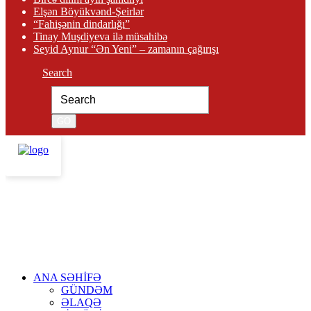
Elşən Böyükvənd-Şeirlər
“Fahişənin dindarlığı”
Tinay Muşdiyeva ilə müsahibə
Seyid Aynur “Ən Yeni” – zamanın çağırışı
Search
ANA SƏHİFƏ
GÜNDƏM
ƏLAQƏ