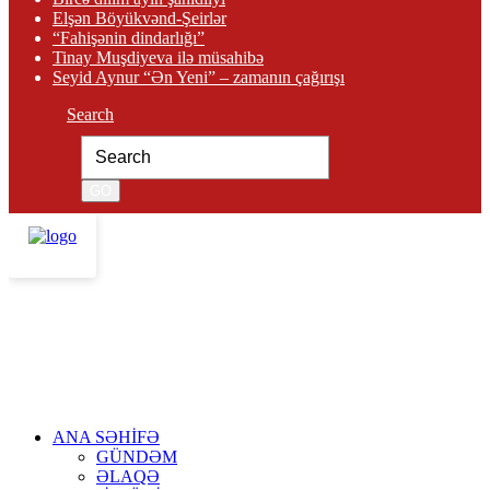
Elşən Böyükvənd-Şeirlər
“Fahişənin dindarlığı”
Tinay Muşdiyeva ilə müsahibə
Seyid Aynur “Ən Yeni” – zamanın çağırışı
Search
ANA SƏHİFƏ
GÜNDƏM
ƏLAQƏ