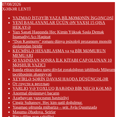
07/08/2026
XƏBƏR LENTİ
YAZMAQ İSTƏYİB YAZA BİLMƏMƏNİN İŞGƏNCƏSİ
YENİ BAŞLAYANLAR ÜÇÜN ƏN YAXŞI 15 QISA
HEKAYƏ
Yazı Sənəti Haqqında Heç Kimin Yüksək Səslə Demək
İstəmədiyi Acı Həqiqət
“Don Kasmurro” romanı dünya psixoloji prozasının monolit
daşlarından biridir
KEÇMİŞLƏ HESABLAŞMA və ya BİR MƏMURUN
MEMUARI
50 YAŞINDAN SONRA İLK KİTABI ÇAP OLUNAN 10
MƏŞHUR YAZIÇI
İranda etirazçılara qarşı dövlət zorakılığının təhlilində Milgram
təcrübəsinin əhəmiyyəti
XEYİRLƏ ŞƏRİN DAVASI HAQDA DÜŞÜNCƏLƏR
От грусти к веселью
VARLIQ VƏ YOXLUQ BARƏDƏ BİR NEÇƏ KƏLMƏ
Anormal düşünməyi bacarın
Azərbaycan yazıçısının bəxtsizliyi
Çingiz Sultansoy. Heç kim qatil doğulmur.
Yaşamaq uğrunda mübarizə – şeir. Ayla Qasımzadə
Məsumə Əhədova. Şeirlər
Bircə dilim ayın şahidliyi