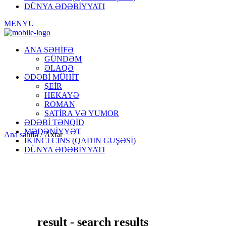
DÜNYA ƏDƏBİYYATI
MENYU
ANA SƏHİFƏ
GÜNDƏM
ƏLAQƏ
ƏDƏBİ MÜHİT
ŞEİR
HEKAYƏ
ROMAN
SATİRA VƏ YUMOR
ƏDƏBİ TƏNQİD
MƏDƏNİYYƏT
Ana səhifə
/
Axtar
İKİNCİ CİNS (QADIN GUŞƏSİ)
DÜNYA ƏDƏBİYYATI
result - search results