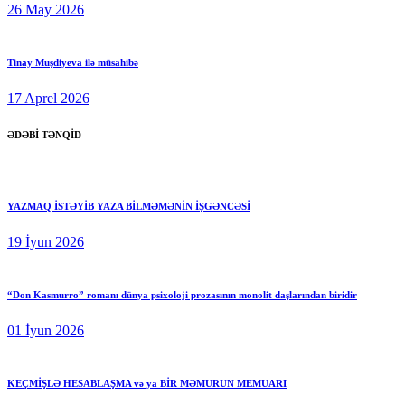
26 May 2026
Tinay Muşdiyeva ilə müsahibə
17 Aprel 2026
ƏDƏBİ TƏNQİD
YAZMAQ İSTƏYİB YAZA BİLMƏMƏNİN İŞGƏNCƏSİ
19 İyun 2026
“Don Kasmurro” romanı dünya psixoloji prozasının monolit daşlarından biridir
01 İyun 2026
KEÇMİŞLƏ HESABLAŞMA və ya BİR MƏMURUN MEMUARI