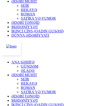
ƏDƏBİ MÜHİT
ŞEİR
HEKAYƏ
ROMAN
SATİRA VƏ YUMOR
ƏDƏBİ TƏNQİD
MƏDƏNİYYƏT
İKİNCİ CİNS (QADIN GUŞƏSİ)
DÜNYA ƏDƏBİYYATI
ANA SƏHİFƏ
GÜNDƏM
ƏLAQƏ
ƏDƏBİ MÜHİT
ŞEİR
HEKAYƏ
ROMAN
SATİRA VƏ YUMOR
ƏDƏBİ TƏNQİD
MƏDƏNİYYƏT
İKİNCİ CİNS (QADIN GUŞƏSİ)