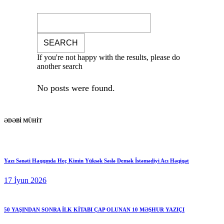
If you're not happy with the results, please do
another search
No posts were found.
ƏDƏBİ MÜHİT
Yazı Sənəti Haqqında Heç Kimin Yüksək Səslə Demək İstəmədiyi Acı Həqiqət
17 İyun 2026
50 YAŞINDAN SONRA İLK KİTABI ÇAP OLUNAN 10 MƏŞHUR YAZIÇI