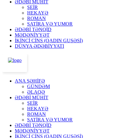
ƏDƏBİ MÜHİT
ŞEİR
HEKAYƏ
ROMAN
SATİRA VƏ YUMOR
ƏDƏBİ TƏNQİD
MƏDƏNİYYƏT
İKİNCİ CİNS (QADIN GUŞƏSİ)
DÜNYA ƏDƏBİYYATI
ANA SƏHİFƏ
GÜNDƏM
ƏLAQƏ
ƏDƏBİ MÜHİT
ŞEİR
HEKAYƏ
ROMAN
SATİRA VƏ YUMOR
ƏDƏBİ TƏNQİD
MƏDƏNİYYƏT
İKİNCİ CİNS (QADIN GUŞƏSİ)