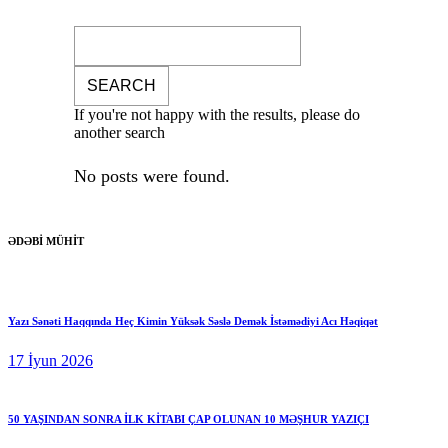
If you're not happy with the results, please do
another search
No posts were found.
ƏDƏBİ MÜHİT
Yazı Sənəti Haqqında Heç Kimin Yüksək Səslə Demək İstəmədiyi Acı Həqiqət
17 İyun 2026
50 YAŞINDAN SONRA İLK KİTABI ÇAP OLUNAN 10 MƏŞHUR YAZIÇI