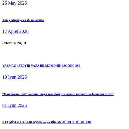
26 May 2026
Tinay Muşdiyeva ilə müsahibə
17 Aprel 2026
ƏDƏBİ TƏNQİD
YAZMAQ İSTƏYİB YAZA BİLMƏMƏNİN İŞGƏNCƏSİ
19 İyun 2026
“Don Kasmurro” romanı dünya psixoloji prozasının monolit daşlarından biridir
01 İyun 2026
KEÇMİŞLƏ HESABLAŞMA və ya BİR MƏMURUN MEMUARI