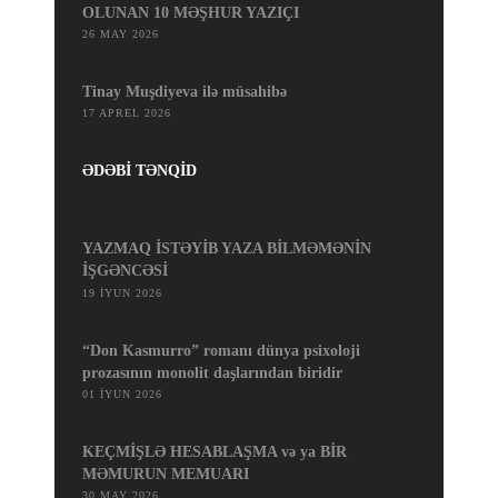
OLUNAN 10 MƏŞHUR YAZIÇI
26 MAY 2026
Tinay Muşdiyeva ilə müsahibə
17 APREL 2026
ƏDƏBİ TƏNQİD
YAZMAQ İSTƏYİB YAZA BİLMƏMƏNİN
İŞGƏNCƏSİ
19 İYUN 2026
“Don Kasmurro” romanı dünya psixoloji
prozasının monolit daşlarından biridir
01 İYUN 2026
KEÇMİŞLƏ HESABLAŞMA və ya BİR
MƏMURUN MEMUARI
30 MAY 2026