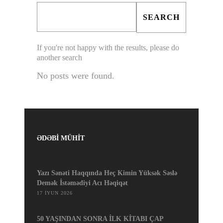
If you're not happy with the results, please do
another search
No posts were found.
ƏDƏBİ MÜHİT
Yazı Sənəti Haqqında Heç Kimin Yüksək Səslə
Demək İstəmədiyi Acı Həqiqət
17 İYUN 2026
50 YAŞINDAN SONRA İLK KİTABI ÇAP