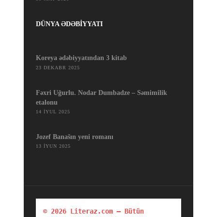
DÜNYA ƏDƏBİYYATI
Koreya ədəbiyyatından 3 kitab
23 DEKABR 2025
Fəxri Uğurlu. Nodar Dumbadze – Səmimilik
etalonu
14 İYUL 2025
Jozef Banašın yeni romanı
13 İYUN 2025
© 2026 Literaz.com — Bütün 