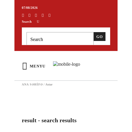
07/08/2026
Search
MENYU
ANA SƏHIFƏ
/
Axtar
result - search results