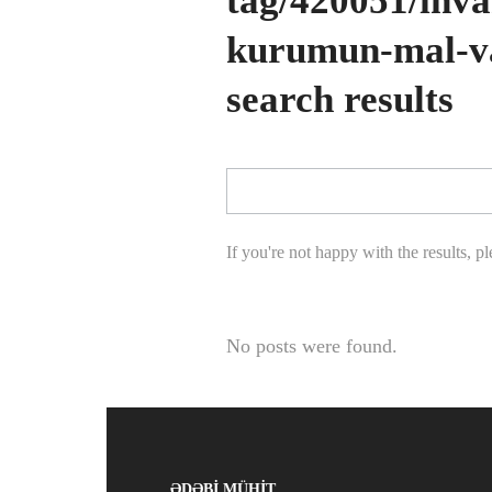
tag/420051/ihva
kurumun-mal-va
search results
If you're not happy with the results, p
No posts were found.
ƏDƏBİ MÜHİT