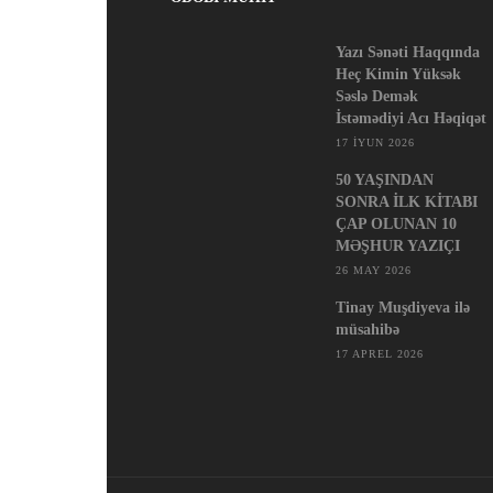
Yazı Sənəti Haqqında
Heç Kimin Yüksək
Səslə Demək
İstəmədiyi Acı Həqiqət
17 İYUN 2026
50 YAŞINDAN
SONRA İLK KİTABI
ÇAP OLUNAN 10
MƏŞHUR YAZIÇI
26 MAY 2026
Tinay Muşdiyeva ilə
müsahibə
17 APREL 2026