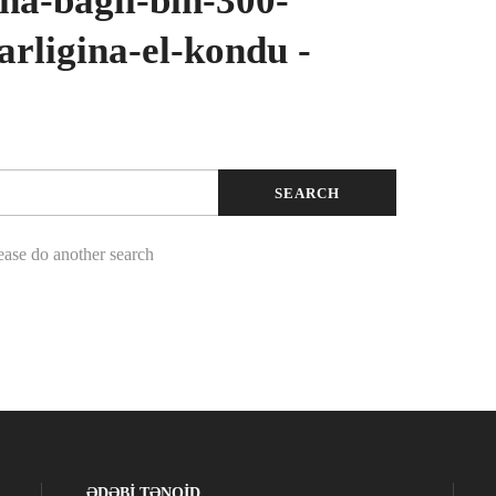
na-bagli-bin-300-
rligina-el-kondu -
lease do another search
ƏDƏBİ TƏNQİD