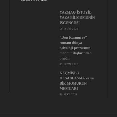
YAZMAQ İSTƏYİB
YAZA BİLMƏMƏNİN
İŞGƏNCƏSİ
19 İYUN 2026
“Don Kasmurro”
romanı dünya
psixoloji prozasının
monolit daşlarından
biridir
01 İYUN 2026
KEÇMİŞLƏ
HESABLAŞMA və ya
BİR MƏMURUN
MEMUARI
30 MAY 2026