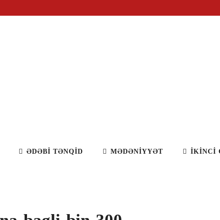
İT
ƏDƏBİ TƏNQİD
MƏDƏNİYYƏT
İKİNCİ CİNS 
ƏDƏBİ TƏNQİD
MƏDƏNİYYƏT
İKİNCİ