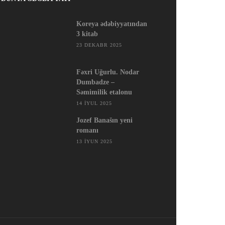
Koreya ədəbiyyatından
3 kitab
23 DEKABR 2025
Fəxri Uğurlu. Nodar
Dumbadze –
Səmimilik etalonu
14 İYUL 2025
Jozef Banašın yeni
romanı
13 İYUN 2025