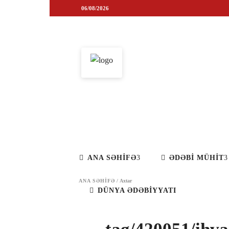
ANA SƏHİFƏ
ƏDƏBİ MÜH
06/08/2026
ANA SƏHİFƏ
ƏDƏBİ MÜHİT
ANA SƏHIFƏ
/
Axtar
DÜNYA ƏDƏBİYYATI